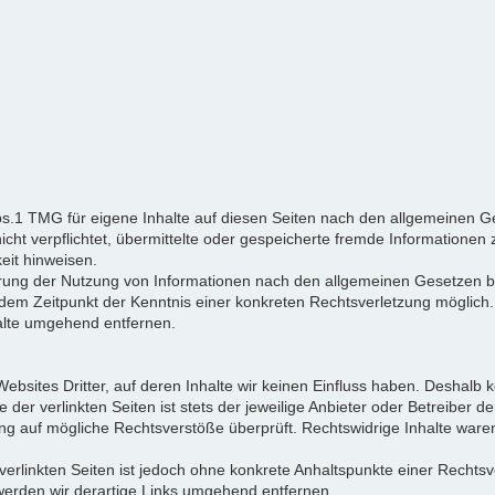
bs.1 TMG für eigene Inhalte auf diesen Seiten nach den allgemeinen Ge
nicht verpflichtet, übermittelte oder gespeicherte fremde Informatio
keit hinweisen.
rrung der Nutzung von Informationen nach den allgemeinen Gesetzen bl
b dem Zeitpunkt der Kenntnis einer konkreten Rechtsverletzung mögli
alte umgehend entfernen.
ebsites Dritter, auf deren Inhalte wir keinen Einfluss haben. Deshalb 
er verlinkten Seiten ist stets der jeweilige Anbieter oder Betreiber der
ng auf mögliche Rechtsverstöße überprüft. Rechtswidrige Inhalte waren
 verlinkten Seiten ist jedoch ohne konkrete Anhaltspunkte einer Rechtsv
erden wir derartige Links umgehend entfernen.