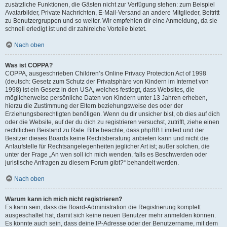
zusätzliche Funktionen, die Gästen nicht zur Verfügung stehen: zum Beispiel
Avatarbilder, Private Nachrichten, E-Mail-Versand an andere Mitglieder, Beitritt
zu Benutzergruppen und so weiter. Wir empfehlen dir eine Anmeldung, da sie
schnell erledigt ist und dir zahlreiche Vorteile bietet.
Nach oben
Was ist COPPA?
COPPA, ausgeschrieben Children’s Online Privacy Protection Act of 1998
(deutsch: Gesetz zum Schutz der Privatsphäre von Kindern im Internet von
1998) ist ein Gesetz in den USA, welches festlegt, dass Websites, die
möglicherweise persönliche Daten von Kindern unter 13 Jahren erheben,
hierzu die Zustimmung der Eltern beziehungsweise des oder der
Erziehungsberechtigten benötigen. Wenn du dir unsicher bist, ob dies auf dich
oder die Website, auf der du dich zu registrieren versuchst, zutrifft, ziehe einen
rechtlichen Beistand zu Rate. Bitte beachte, dass phpBB Limited und der
Besitzer dieses Boards keine Rechtsberatung anbieten kann und nicht die
Anlaufstelle für Rechtsangelegenheiten jeglicher Art ist; außer solchen, die
unter der Frage „An wen soll ich mich wenden, falls es Beschwerden oder
juristische Anfragen zu diesem Forum gibt?“ behandelt werden.
Nach oben
Warum kann ich mich nicht registrieren?
Es kann sein, dass die Board-Administration die Registrierung komplett
ausgeschaltet hat, damit sich keine neuen Benutzer mehr anmelden können.
Es könnte auch sein, dass deine IP-Adresse oder der Benutzername, mit dem