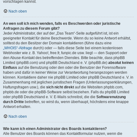
vorschlagen kannst.
Nach oben
An wen soll ich mich wenden, falls es Beschwerden oder juristische
Anfragen zu diesem Forum gibt?
Jeder Administrator, der auf der „Das Team“-Seite aufgeführt ist, ist ein
geeigneter Kontakt für deine Beschwerde. Wenn du so keine Antwort erhältst,
solltest du den Besitzer der Domain kontaktieren (führe dazu eine
„WHOIS“-Abfrage
durch) oder — falls diese Seite bei einem kostenlosen
Webhoster wie z. B. Yahoo!, free.fr, funpic.de usw. liegt — den Support oder
den Abuse-Kontakt des betreffenden Dienstes. Bitte beachte, dass phpBB
Limited (phpBB.com) und phpBB Deutschland e. V. (phpBB.de)
absolut keinen
Einfluss
auf die Benutzung oder den oder die Benutzer der Forensoftware
haben und dafür in keiner Weise zur Verantwortung herangezogen werden
können. Kontaktiere daher nie phpBB Limited oder phpBB Deutschland e. V. in
Zusammenhang mit jeglichen juristischen Fragen (Unterlassungserklärungen,
Haftungsfragen usw.), die
sich nicht direkt
auf die Websiten phpbb.com,
phpbb.de oder die phpBB-Software selbst beziehen. Falls du phpBB Limited
oder phpBB Deutschland e. V. E-Mails schreibst, die die
Softwarenutzung
durch Dritte
betreffen, so wirst du, wenn überhaupt, höchstens eine knappe
Antwort erhalten.
Nach oben
Wie kann ich einen Administrator des Boards kontaktieren?
Alle Benutzer des Boards können das Kontaktformular nutzen, wenn die