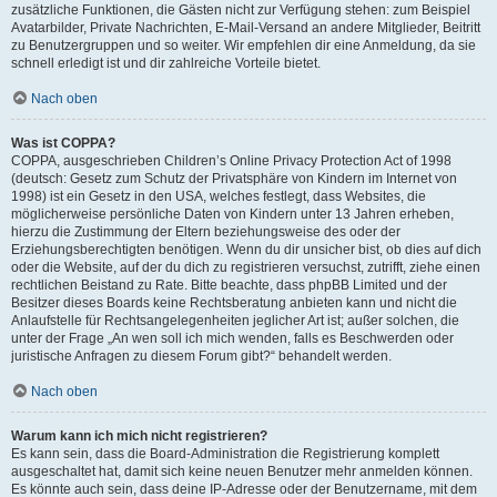
zusätzliche Funktionen, die Gästen nicht zur Verfügung stehen: zum Beispiel
Avatarbilder, Private Nachrichten, E-Mail-Versand an andere Mitglieder, Beitritt
zu Benutzergruppen und so weiter. Wir empfehlen dir eine Anmeldung, da sie
schnell erledigt ist und dir zahlreiche Vorteile bietet.
Nach oben
Was ist COPPA?
COPPA, ausgeschrieben Children’s Online Privacy Protection Act of 1998
(deutsch: Gesetz zum Schutz der Privatsphäre von Kindern im Internet von
1998) ist ein Gesetz in den USA, welches festlegt, dass Websites, die
möglicherweise persönliche Daten von Kindern unter 13 Jahren erheben,
hierzu die Zustimmung der Eltern beziehungsweise des oder der
Erziehungsberechtigten benötigen. Wenn du dir unsicher bist, ob dies auf dich
oder die Website, auf der du dich zu registrieren versuchst, zutrifft, ziehe einen
rechtlichen Beistand zu Rate. Bitte beachte, dass phpBB Limited und der
Besitzer dieses Boards keine Rechtsberatung anbieten kann und nicht die
Anlaufstelle für Rechtsangelegenheiten jeglicher Art ist; außer solchen, die
unter der Frage „An wen soll ich mich wenden, falls es Beschwerden oder
juristische Anfragen zu diesem Forum gibt?“ behandelt werden.
Nach oben
Warum kann ich mich nicht registrieren?
Es kann sein, dass die Board-Administration die Registrierung komplett
ausgeschaltet hat, damit sich keine neuen Benutzer mehr anmelden können.
Es könnte auch sein, dass deine IP-Adresse oder der Benutzername, mit dem