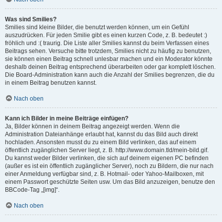
Was sind Smilies?
Smilies sind kleine Bilder, die benutzt werden können, um ein Gefühl
auszudrücken. Für jeden Smilie gibt es einen kurzen Code, z. B. bedeutet :)
fröhlich und :( traurig. Die Liste aller Smilies kannst du beim Verfassen eines
Beitrags sehen. Versuche bitte trotzdem, Smilies nicht zu häufig zu benutzen,
sie können einen Beitrag schnell unlesbar machen und ein Moderator könnte
deshalb deinen Beitrag entsprechend überarbeiten oder gar komplett löschen.
Die Board-Administration kann auch die Anzahl der Smilies begrenzen, die du
in einem Beitrag benutzen kannst.
Nach oben
Kann ich Bilder in meine Beiträge einfügen?
Ja, Bilder können in deinem Beitrag angezeigt werden. Wenn die
Administration Dateianhänge erlaubt hat, kannst du das Bild auch direkt
hochladen. Ansonsten musst du zu einem Bild verlinken, das auf einem
öffentlich zugänglichen Server liegt, z. B. http://www.domain.tld/mein-bild.gif.
Du kannst weder Bilder verlinken, die sich auf deinem eigenen PC befinden
(außer es ist ein öffentlich zugänglicher Server), noch zu Bildern, die nur nach
einer Anmeldung verfügbar sind, z. B. Hotmail- oder Yahoo-Mailboxen, mit
einem Passwort geschützte Seiten usw. Um das Bild anzuzeigen, benutze den
BBCode-Tag „[img]“.
Nach oben