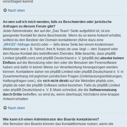
vorschlagen kannst.
Nach oben
An wen soll ich mich wenden, falls es Beschwerden oder juristische
Anfragen zu diesem Forum gibt?
Jeder Administrator, der auf der „Das Team“-Seite aufgeführt ist, ist ein
geeigneter Kontakt für deine Beschwerde. Wenn du so keine Antwort erhältst,
solltest du den Besitzer der Domain kontaktieren (führe dazu eine
„WHOIS“-Abfrage
durch) oder — falls diese Seite bei einem kostenlosen
Webhoster wie z. B. Yahoo!, free.fr, funpic.de usw. liegt — den Support oder
den Abuse-Kontakt des betreffenden Dienstes. Bitte beachte, dass phpBB
Limited (phpBB.com) und phpBB Deutschland e. V. (phpBB.de)
absolut keinen
Einfluss
auf die Benutzung oder den oder die Benutzer der Forensoftware
haben und dafür in keiner Weise zur Verantwortung herangezogen werden
können. Kontaktiere daher nie phpBB Limited oder phpBB Deutschland e. V. in
Zusammenhang mit jeglichen juristischen Fragen (Unterlassungserklärungen,
Haftungsfragen usw.), die
sich nicht direkt
auf die Websiten phpbb.com,
phpbb.de oder die phpBB-Software selbst beziehen. Falls du phpBB Limited
oder phpBB Deutschland e. V. E-Mails schreibst, die die
Softwarenutzung
durch Dritte
betreffen, so wirst du, wenn überhaupt, höchstens eine knappe
Antwort erhalten.
Nach oben
Wie kann ich einen Administrator des Boards kontaktieren?
Alle Benutzer des Boards können das Kontaktformular nutzen, wenn die