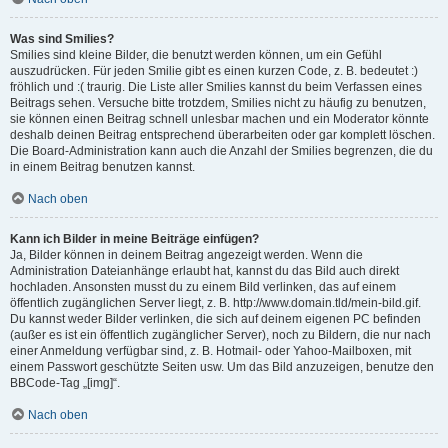
Was sind Smilies?
Smilies sind kleine Bilder, die benutzt werden können, um ein Gefühl
auszudrücken. Für jeden Smilie gibt es einen kurzen Code, z. B. bedeutet :)
fröhlich und :( traurig. Die Liste aller Smilies kannst du beim Verfassen eines
Beitrags sehen. Versuche bitte trotzdem, Smilies nicht zu häufig zu benutzen,
sie können einen Beitrag schnell unlesbar machen und ein Moderator könnte
deshalb deinen Beitrag entsprechend überarbeiten oder gar komplett löschen.
Die Board-Administration kann auch die Anzahl der Smilies begrenzen, die du
in einem Beitrag benutzen kannst.
Nach oben
Kann ich Bilder in meine Beiträge einfügen?
Ja, Bilder können in deinem Beitrag angezeigt werden. Wenn die
Administration Dateianhänge erlaubt hat, kannst du das Bild auch direkt
hochladen. Ansonsten musst du zu einem Bild verlinken, das auf einem
öffentlich zugänglichen Server liegt, z. B. http://www.domain.tld/mein-bild.gif.
Du kannst weder Bilder verlinken, die sich auf deinem eigenen PC befinden
(außer es ist ein öffentlich zugänglicher Server), noch zu Bildern, die nur nach
einer Anmeldung verfügbar sind, z. B. Hotmail- oder Yahoo-Mailboxen, mit
einem Passwort geschützte Seiten usw. Um das Bild anzuzeigen, benutze den
BBCode-Tag „[img]“.
Nach oben