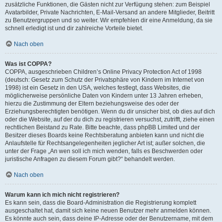
zusätzliche Funktionen, die Gästen nicht zur Verfügung stehen: zum Beispiel
Avatarbilder, Private Nachrichten, E-Mail-Versand an andere Mitglieder, Beitritt
zu Benutzergruppen und so weiter. Wir empfehlen dir eine Anmeldung, da sie
schnell erledigt ist und dir zahlreiche Vorteile bietet.
Nach oben
Was ist COPPA?
COPPA, ausgeschrieben Children’s Online Privacy Protection Act of 1998
(deutsch: Gesetz zum Schutz der Privatsphäre von Kindern im Internet von
1998) ist ein Gesetz in den USA, welches festlegt, dass Websites, die
möglicherweise persönliche Daten von Kindern unter 13 Jahren erheben,
hierzu die Zustimmung der Eltern beziehungsweise des oder der
Erziehungsberechtigten benötigen. Wenn du dir unsicher bist, ob dies auf dich
oder die Website, auf der du dich zu registrieren versuchst, zutrifft, ziehe einen
rechtlichen Beistand zu Rate. Bitte beachte, dass phpBB Limited und der
Besitzer dieses Boards keine Rechtsberatung anbieten kann und nicht die
Anlaufstelle für Rechtsangelegenheiten jeglicher Art ist; außer solchen, die
unter der Frage „An wen soll ich mich wenden, falls es Beschwerden oder
juristische Anfragen zu diesem Forum gibt?“ behandelt werden.
Nach oben
Warum kann ich mich nicht registrieren?
Es kann sein, dass die Board-Administration die Registrierung komplett
ausgeschaltet hat, damit sich keine neuen Benutzer mehr anmelden können.
Es könnte auch sein, dass deine IP-Adresse oder der Benutzername, mit dem