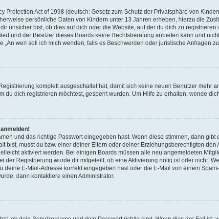
 Protection Act of 1998 (deutsch: Gesetz zum Schutz der Privatsphäre von Kindern 
icherweise persönliche Daten von Kindern unter 13 Jahren erheben, hierzu die Zu
unsicher bist, ob dies auf dich oder die Website, auf der du dich zu registrieren ve
ited und der Besitzer dieses Boards keine Rechtsberatung anbieten kann und nicht
Frage „An wen soll ich mich wenden, falls es Beschwerden oder juristische Anfragen
 Registrierung komplett ausgeschaltet hat, damit sich keine neuen Benutzer mehr 
 du dich registrieren möchtest, gesperrt wurden. Um Hilfe zu erhalten, wende dich
t anmelden!
namen und das richtige Passwort eingegeben hast. Wenn diese stimmen, dann gibt
lt bist, musst du bzw. einer deiner Eltern oder deiner Erziehungsberechtigten den
 vielleicht aktiviert werden. Bei einigen Boards müssen alle neu angemeldeten Mitgl
ei der Registrierung wurde dir mitgeteilt, ob eine Aktivierung nötig ist oder nicht. W
 deine E-Mail-Adresse korrekt eingegeben hast oder die E-Mail von einem Spam-Fil
rde, dann kontaktiere einen Administrator.
hst, ob dein Benutzername und dein Passwort richtig sind. Wenn dies der Fall ist,