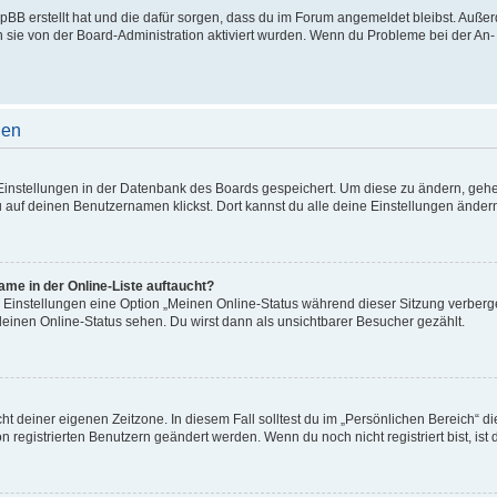
phpBB erstellt hat und die dafür sorgen, dass du im Forum angemeldet bleibst. Auß
n sie von der Board-Administration aktiviert wurden. Wenn du Probleme bei der An
gen
e Einstellungen in der Datenbank des Boards gespeichert. Um diese zu ändern, gehe
 auf deinen Benutzernamen klickst. Dort kannst du alle deine Einstellungen änder
me in der Online-Liste auftaucht?
n Einstellungen eine Option „Meinen Online-Status während dieser Sitzung verberg
deinen Online-Status sehen. Du wirst dann als unsichtbarer Besucher gezählt.
cht deiner eigenen Zeitzone. In diesem Fall solltest du im „Persönlichen Bereich“ d
on registrierten Benutzern geändert werden. Wenn du noch nicht registriert bist, ist d