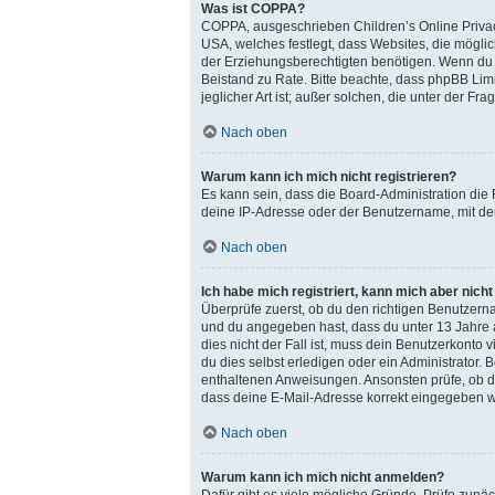
Was ist COPPA?
COPPA, ausgeschrieben Children’s Online Privacy
USA, welches festlegt, dass Websites, die mögl
der Erziehungsberechtigten benötigen. Wenn du dir 
Beistand zu Rate. Bitte beachte, dass phpBB Lim
jeglicher Art ist; außer solchen, die unter der 
Nach oben
Warum kann ich mich nicht registrieren?
Es kann sein, dass die Board-Administration die
deine IP-Adresse oder der Benutzername, mit dem
Nach oben
Ich habe mich registriert, kann mich aber nich
Überprüfe zuerst, ob du den richtigen Benutzer
und du angegeben hast, dass du unter 13 Jahre a
dies nicht der Fall ist, muss dein Benutzerkonto
du dies selbst erledigen oder ein Administrator. B
enthaltenen Anweisungen. Ansonsten prüfe, ob du
dass deine E-Mail-Adresse korrekt eingegeben wu
Nach oben
Warum kann ich mich nicht anmelden?
Dafür gibt es viele mögliche Gründe. Prüfe zunäc