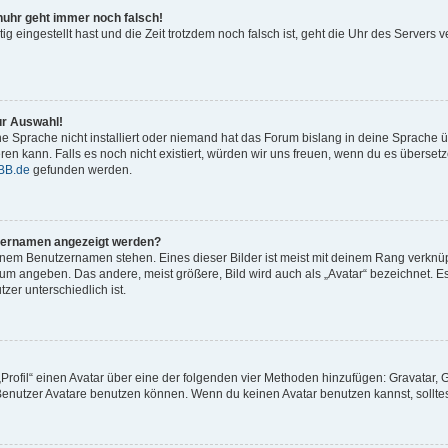
enuhr geht immer noch falsch!
tig eingestellt hast und die Zeit trotzdem noch falsch ist, geht die Uhr des Servers v
ur Auswahl!
e Sprache nicht installiert oder niemand hat das Forum bislang in deine Sprache üb
ieren kann. Falls es noch nicht existiert, würden wir uns freuen, wenn du es übers
BB.de
gefunden werden.
tzernamen angezeigt werden?
inem Benutzernamen stehen. Eines dieser Bilder ist meist mit deinem Rang verknüpf
um angeben. Das andere, meist größere, Bild wird auch als „Avatar“ bezeichnet. Es
zer unterschiedlich ist.
„Profil“ einen Avatar über eine der folgenden vier Methoden hinzufügen: Gravatar,
enutzer Avatare benutzen können. Wenn du keinen Avatar benutzen kannst, solltest