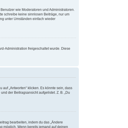
te Benutzer wie Moderatoren und Administratoren.
te schreibe keine sinnlosen Beiträge, nur um
ang unter Umständen einfach wieder
ard-Administration freigeschaltet wurde. Diese
 auf „Antworten“ klicken. Es könnte sein, dass
und der Beitragsansicht aufgelistet. Z. B. „Du
Beitrag bearbeiten, indem du das „Ändere
lung möglich. Wenn bereits jemand auf deinen