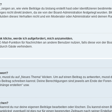
n?
igen an, wie viele Beiträge du bislang erstellt hast oder identifizieren bestimm
s nicht direkt ändern, da sie von der Board-Administration festgelegt wurden. Bit
lden dieses Verhalten nicht und ein Moderator oder Administrator wird deinen R
nk klicke, werde ich aufgefordert, mich anzumelden.
 E-Mail-Funktion für Nachrichten an andere Benutzer nutzen, falls diese von der Bo
urch Gäste verhindern.
twort?
musst du auf „Neues Thema“ klicken. Um auf einen Beitrag zu antworten, musst du
en Beitrag schreiben kannst. Deine Berechtigungen sind jeweils am Ende der Foren- 
nhänge erstellen“ usw.
schen?
, kannst du nur deine eigenen Beiträge bearbeiten oder löschen. Du kannst einen 
nklickst; eventuell ist dies nur für einen begrenzten Zeitraum nach seiner Erstel