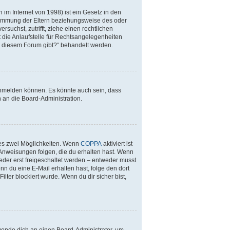
im Internet von 1998) ist ein Gesetz in den
stimmung der Eltern beziehungsweise des oder
rsuchst, zutrifft, ziehe einen rechtlichen
 die Anlaufstelle für Rechtsangelegenheiten
 zu diesem Forum gibt?“ behandelt werden.
anmelden können. Es könnte auch sein, dass
 an die Board-Administration.
 es zwei Möglichkeiten. Wenn
COPPA
aktiviert ist
 Anweisungen folgen, die du erhalten hast. Wenn
ieder erst freigeschaltet werden – entweder musst
enn du eine E-Mail erhalten hast, folge den dort
ter blockiert wurde. Wenn du dir sicher bist,
 wende dich an einen Board-Administrator, um