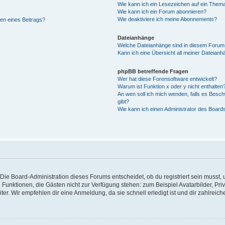
Wie kann ich ein Lesezeichen auf ein Them
Wie kann ich ein Forum abonnieren?
Wie deaktiviere ich meine Abonnements?
en eines Beitrags?
Dateianhänge
Welche Dateianhänge sind in diesem Forum
Kann ich eine Übersicht all meiner Dateianh
phpBB betreffende Fragen
Wer hat diese Forensoftware entwickelt?
Warum ist Funktion x oder y nicht enthalten
An wen soll ich mich wenden, falls es Besc
gibt?
Wie kann ich einen Administrator des Board
Die Board-Administration dieses Forums entscheidet, ob du registriert sein musst, u
iche Funktionen, die Gästen nicht zur Verfügung stehen: zum Beispiel Avatarbilder, P
ter. Wir empfehlen dir eine Anmeldung, da sie schnell erledigt ist und dir zahlreiche 