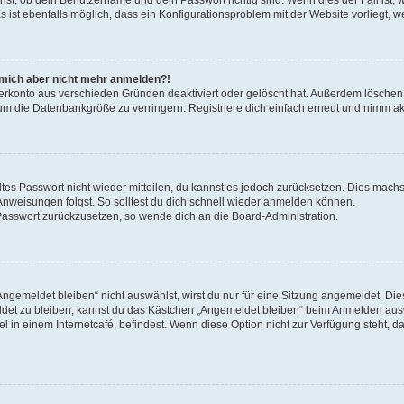
s ist ebenfalls möglich, dass ein Konfigurationsproblem mit der Website vorliegt, w
nn mich aber nicht mehr anmelden?!
zerkonto aus verschieden Gründen deaktiviert oder gelöscht hat. Außerdem löschen 
um die Datenbankgröße zu verringern. Registriere dich einfach erneut und nimm akt
altes Passwort nicht wieder mitteilen, du kannst es jedoch zurücksetzen. Dies machs
nweisungen folgst. So solltest du dich schnell wieder anmelden können.
n Passwort zurückzusetzen, so wende dich an die Board-Administration.
gemeldet bleiben“ nicht auswählst, wirst du nur für eine Sitzung angemeldet. Die
det zu bleiben, kannst du das Kästchen „Angemeldet bleiben“ beim Anmelden ausw
l in einem Internetcafé, befindest. Wenn diese Option nicht zur Verfügung steht, d