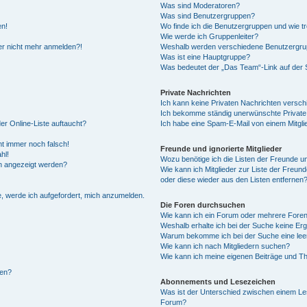
Was sind Moderatoren?
Was sind Benutzergruppen?
en!
Wo finde ich die Benutzergruppen und wie tr
Wie werde ich Gruppenleiter?
ber nicht mehr anmelden?!
Weshalb werden verschiedene Benutzergrupp
Was ist eine Hauptgruppe?
Was bedeutet der „Das Team“-Link auf der S
Private Nachrichten
Ich kann keine Privaten Nachrichten versch
Ich bekomme ständig unerwünschte Private
er Online-Liste auftaucht?
Ich habe eine Spam-E-Mail von einem Mitgli
ht immer noch falsch!
Freunde und ignorierte Mitglieder
hl!
Wozu benötige ich die Listen der Freunde und
en angezeigt werden?
Wie kann ich Mitglieder zur Liste der Freund
oder diese wieder aus den Listen entfernen
e, werde ich aufgefordert, mich anzumelden.
Die Foren durchsuchen
Wie kann ich ein Forum oder mehrere Fore
Weshalb erhalte ich bei der Suche keine Er
Warum bekomme ich bei der Suche eine lee
Wie kann ich nach Mitgliedern suchen?
Wie kann ich meine eigenen Beiträge und T
len?
Abonnements und Lesezeichen
Was ist der Unterschied zwischen einem L
Forum?