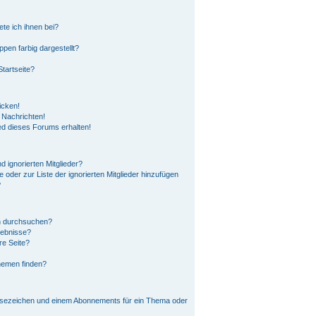
ete ich ihnen bei?
en farbig dargestellt?
tartseite?
icken!
 Nachrichten!
ed dieses Forums erhalten!
 ignorierten Mitglieder?
e oder zur Liste der ignorierten Mitglieder hinzufügen
?
n durchsuchen?
gebnisse?
re Seite?
hemen finden?
esezeichen und einem Abonnements für ein Thema oder