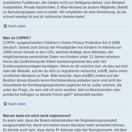
zusätzliche Funktionen, die Gästen nicht zur Verfügung stehen: zum Beispiel
Avatarbilder, Private Nachrichten, E-Mail-Versand an andere Mitglieder, Beitritt
zu Benutzergruppen und so weiter. Wir empfehlen dir eine Anmeldung, da sie
schnell erledigt ist und dir zahlreiche Vorteile bietet.
Nach oben
Was ist COPPA?
COPPA, ausgeschrieben Children’s Online Privacy Protection Act of 1998
(deutsch: Gesetz zum Schutz der Privatsphäre von Kindern im Internet von
1998) ist ein Gesetz in den USA, welches festlegt, dass Websites, die
möglicherweise persönliche Daten von Kindern unter 13 Jahren erheben,
hierzu die Zustimmung der Eltern beziehungsweise des oder der
Erziehungsberechtigten benötigen. Wenn du dir unsicher bist, ob dies auf dich
oder die Website, auf der du dich zu registrieren versuchst, zutrifft, ziehe einen
rechtlichen Beistand zu Rate. Bitte beachte, dass phpBB Limited und der
Besitzer dieses Boards keine Rechtsberatung anbieten kann und nicht die
Anlaufstelle für Rechtsangelegenheiten jeglicher Art ist; außer solchen, die
unter der Frage „An wen soll ich mich wenden, falls es Beschwerden oder
juristische Anfragen zu diesem Forum gibt?“ behandelt werden.
Nach oben
Warum kann ich mich nicht registrieren?
Es kann sein, dass die Board-Administration die Registrierung komplett
ausgeschaltet hat, damit sich keine neuen Benutzer mehr anmelden können.
Es könnte auch sein, dass deine IP-Adresse oder der Benutzername, mit dem