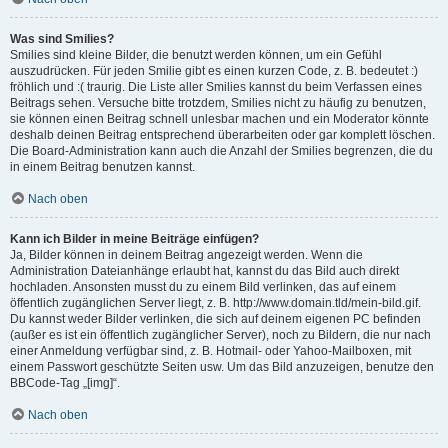
Was sind Smilies?
Smilies sind kleine Bilder, die benutzt werden können, um ein Gefühl
auszudrücken. Für jeden Smilie gibt es einen kurzen Code, z. B. bedeutet :)
fröhlich und :( traurig. Die Liste aller Smilies kannst du beim Verfassen eines
Beitrags sehen. Versuche bitte trotzdem, Smilies nicht zu häufig zu benutzen,
sie können einen Beitrag schnell unlesbar machen und ein Moderator könnte
deshalb deinen Beitrag entsprechend überarbeiten oder gar komplett löschen.
Die Board-Administration kann auch die Anzahl der Smilies begrenzen, die du
in einem Beitrag benutzen kannst.
Nach oben
Kann ich Bilder in meine Beiträge einfügen?
Ja, Bilder können in deinem Beitrag angezeigt werden. Wenn die
Administration Dateianhänge erlaubt hat, kannst du das Bild auch direkt
hochladen. Ansonsten musst du zu einem Bild verlinken, das auf einem
öffentlich zugänglichen Server liegt, z. B. http://www.domain.tld/mein-bild.gif.
Du kannst weder Bilder verlinken, die sich auf deinem eigenen PC befinden
(außer es ist ein öffentlich zugänglicher Server), noch zu Bildern, die nur nach
einer Anmeldung verfügbar sind, z. B. Hotmail- oder Yahoo-Mailboxen, mit
einem Passwort geschützte Seiten usw. Um das Bild anzuzeigen, benutze den
BBCode-Tag „[img]“.
Nach oben