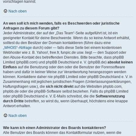
vorschlagen kannst.
Nach oben
An wen soll ich mich wenden, falls es Beschwerden oder juristische
Anfragen zu diesem Forum gibt?
Jeder Administrator, der auf der „Das Team“-Seite aufgeführt ist, ist ein
geeigneter Kontakt für deine Beschwerde. Wenn du so keine Antwort erhältst,
solltest du den Besitzer der Domain kontaktieren (führe dazu eine
„WHOIS“-Abfrage
durch) oder — falls diese Seite bei einem kostenlosen
Webhoster wie z. B. Yahoo!, free.fr, funpic.de usw. liegt — den Support oder
den Abuse-Kontakt des betreffenden Dienstes. Bitte beachte, dass phpBB
Limited (phpBB.com) und phpBB Deutschland e. V. (phpBB.de)
absolut keinen
Einfluss
auf die Benutzung oder den oder die Benutzer der Forensoftware
haben und dafür in keiner Weise zur Verantwortung herangezogen werden
können. Kontaktiere daher nie phpBB Limited oder phpBB Deutschland e. V. in
Zusammenhang mit jeglichen juristischen Fragen (Unterlassungserklärungen,
Haftungsfragen usw.), die
sich nicht direkt
auf die Websiten phpbb.com,
phpbb.de oder die phpBB-Software selbst beziehen. Falls du phpBB Limited
oder phpBB Deutschland e. V. E-Mails schreibst, die die
Softwarenutzung
durch Dritte
betreffen, so wirst du, wenn überhaupt, höchstens eine knappe
Antwort erhalten.
Nach oben
Wie kann ich einen Administrator des Boards kontaktieren?
Alle Benutzer des Boards können das Kontaktformular nutzen, wenn die