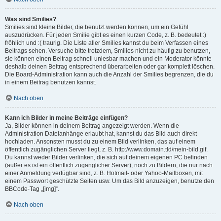
Was sind Smilies?
Smilies sind kleine Bilder, die benutzt werden können, um ein Gefühl
auszudrücken. Für jeden Smilie gibt es einen kurzen Code, z. B. bedeutet :)
fröhlich und :( traurig. Die Liste aller Smilies kannst du beim Verfassen eines
Beitrags sehen. Versuche bitte trotzdem, Smilies nicht zu häufig zu benutzen,
sie können einen Beitrag schnell unlesbar machen und ein Moderator könnte
deshalb deinen Beitrag entsprechend überarbeiten oder gar komplett löschen.
Die Board-Administration kann auch die Anzahl der Smilies begrenzen, die du
in einem Beitrag benutzen kannst.
Nach oben
Kann ich Bilder in meine Beiträge einfügen?
Ja, Bilder können in deinem Beitrag angezeigt werden. Wenn die
Administration Dateianhänge erlaubt hat, kannst du das Bild auch direkt
hochladen. Ansonsten musst du zu einem Bild verlinken, das auf einem
öffentlich zugänglichen Server liegt, z. B. http://www.domain.tld/mein-bild.gif.
Du kannst weder Bilder verlinken, die sich auf deinem eigenen PC befinden
(außer es ist ein öffentlich zugänglicher Server), noch zu Bildern, die nur nach
einer Anmeldung verfügbar sind, z. B. Hotmail- oder Yahoo-Mailboxen, mit
einem Passwort geschützte Seiten usw. Um das Bild anzuzeigen, benutze den
BBCode-Tag „[img]“.
Nach oben