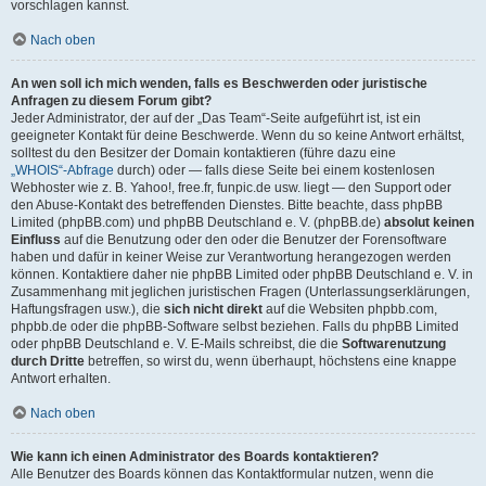
vorschlagen kannst.
Nach oben
An wen soll ich mich wenden, falls es Beschwerden oder juristische
Anfragen zu diesem Forum gibt?
Jeder Administrator, der auf der „Das Team“-Seite aufgeführt ist, ist ein
geeigneter Kontakt für deine Beschwerde. Wenn du so keine Antwort erhältst,
solltest du den Besitzer der Domain kontaktieren (führe dazu eine
„WHOIS“-Abfrage
durch) oder — falls diese Seite bei einem kostenlosen
Webhoster wie z. B. Yahoo!, free.fr, funpic.de usw. liegt — den Support oder
den Abuse-Kontakt des betreffenden Dienstes. Bitte beachte, dass phpBB
Limited (phpBB.com) und phpBB Deutschland e. V. (phpBB.de)
absolut keinen
Einfluss
auf die Benutzung oder den oder die Benutzer der Forensoftware
haben und dafür in keiner Weise zur Verantwortung herangezogen werden
können. Kontaktiere daher nie phpBB Limited oder phpBB Deutschland e. V. in
Zusammenhang mit jeglichen juristischen Fragen (Unterlassungserklärungen,
Haftungsfragen usw.), die
sich nicht direkt
auf die Websiten phpbb.com,
phpbb.de oder die phpBB-Software selbst beziehen. Falls du phpBB Limited
oder phpBB Deutschland e. V. E-Mails schreibst, die die
Softwarenutzung
durch Dritte
betreffen, so wirst du, wenn überhaupt, höchstens eine knappe
Antwort erhalten.
Nach oben
Wie kann ich einen Administrator des Boards kontaktieren?
Alle Benutzer des Boards können das Kontaktformular nutzen, wenn die