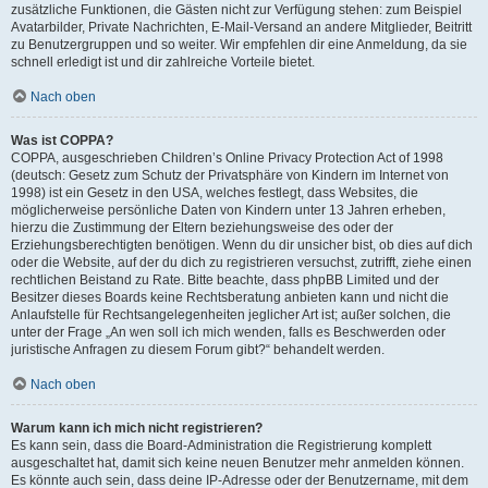
zusätzliche Funktionen, die Gästen nicht zur Verfügung stehen: zum Beispiel
Avatarbilder, Private Nachrichten, E-Mail-Versand an andere Mitglieder, Beitritt
zu Benutzergruppen und so weiter. Wir empfehlen dir eine Anmeldung, da sie
schnell erledigt ist und dir zahlreiche Vorteile bietet.
Nach oben
Was ist COPPA?
COPPA, ausgeschrieben Children’s Online Privacy Protection Act of 1998
(deutsch: Gesetz zum Schutz der Privatsphäre von Kindern im Internet von
1998) ist ein Gesetz in den USA, welches festlegt, dass Websites, die
möglicherweise persönliche Daten von Kindern unter 13 Jahren erheben,
hierzu die Zustimmung der Eltern beziehungsweise des oder der
Erziehungsberechtigten benötigen. Wenn du dir unsicher bist, ob dies auf dich
oder die Website, auf der du dich zu registrieren versuchst, zutrifft, ziehe einen
rechtlichen Beistand zu Rate. Bitte beachte, dass phpBB Limited und der
Besitzer dieses Boards keine Rechtsberatung anbieten kann und nicht die
Anlaufstelle für Rechtsangelegenheiten jeglicher Art ist; außer solchen, die
unter der Frage „An wen soll ich mich wenden, falls es Beschwerden oder
juristische Anfragen zu diesem Forum gibt?“ behandelt werden.
Nach oben
Warum kann ich mich nicht registrieren?
Es kann sein, dass die Board-Administration die Registrierung komplett
ausgeschaltet hat, damit sich keine neuen Benutzer mehr anmelden können.
Es könnte auch sein, dass deine IP-Adresse oder der Benutzername, mit dem