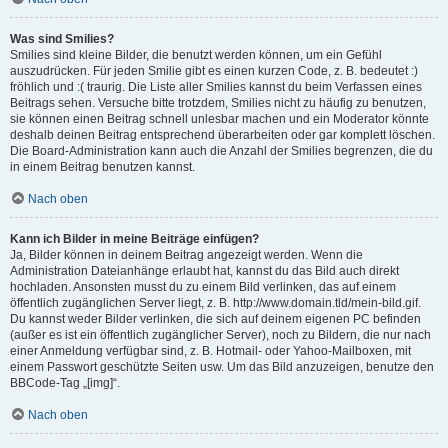
Was sind Smilies?
Smilies sind kleine Bilder, die benutzt werden können, um ein Gefühl
auszudrücken. Für jeden Smilie gibt es einen kurzen Code, z. B. bedeutet :)
fröhlich und :( traurig. Die Liste aller Smilies kannst du beim Verfassen eines
Beitrags sehen. Versuche bitte trotzdem, Smilies nicht zu häufig zu benutzen,
sie können einen Beitrag schnell unlesbar machen und ein Moderator könnte
deshalb deinen Beitrag entsprechend überarbeiten oder gar komplett löschen.
Die Board-Administration kann auch die Anzahl der Smilies begrenzen, die du
in einem Beitrag benutzen kannst.
Nach oben
Kann ich Bilder in meine Beiträge einfügen?
Ja, Bilder können in deinem Beitrag angezeigt werden. Wenn die
Administration Dateianhänge erlaubt hat, kannst du das Bild auch direkt
hochladen. Ansonsten musst du zu einem Bild verlinken, das auf einem
öffentlich zugänglichen Server liegt, z. B. http://www.domain.tld/mein-bild.gif.
Du kannst weder Bilder verlinken, die sich auf deinem eigenen PC befinden
(außer es ist ein öffentlich zugänglicher Server), noch zu Bildern, die nur nach
einer Anmeldung verfügbar sind, z. B. Hotmail- oder Yahoo-Mailboxen, mit
einem Passwort geschützte Seiten usw. Um das Bild anzuzeigen, benutze den
BBCode-Tag „[img]“.
Nach oben