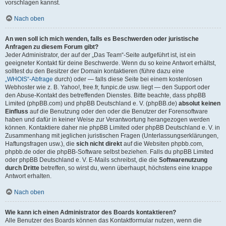
vorschlagen kannst.
Nach oben
An wen soll ich mich wenden, falls es Beschwerden oder juristische
Anfragen zu diesem Forum gibt?
Jeder Administrator, der auf der „Das Team“-Seite aufgeführt ist, ist ein
geeigneter Kontakt für deine Beschwerde. Wenn du so keine Antwort erhältst,
solltest du den Besitzer der Domain kontaktieren (führe dazu eine
„WHOIS“-Abfrage
durch) oder — falls diese Seite bei einem kostenlosen
Webhoster wie z. B. Yahoo!, free.fr, funpic.de usw. liegt — den Support oder
den Abuse-Kontakt des betreffenden Dienstes. Bitte beachte, dass phpBB
Limited (phpBB.com) und phpBB Deutschland e. V. (phpBB.de)
absolut keinen
Einfluss
auf die Benutzung oder den oder die Benutzer der Forensoftware
haben und dafür in keiner Weise zur Verantwortung herangezogen werden
können. Kontaktiere daher nie phpBB Limited oder phpBB Deutschland e. V. in
Zusammenhang mit jeglichen juristischen Fragen (Unterlassungserklärungen,
Haftungsfragen usw.), die
sich nicht direkt
auf die Websiten phpbb.com,
phpbb.de oder die phpBB-Software selbst beziehen. Falls du phpBB Limited
oder phpBB Deutschland e. V. E-Mails schreibst, die die
Softwarenutzung
durch Dritte
betreffen, so wirst du, wenn überhaupt, höchstens eine knappe
Antwort erhalten.
Nach oben
Wie kann ich einen Administrator des Boards kontaktieren?
Alle Benutzer des Boards können das Kontaktformular nutzen, wenn die