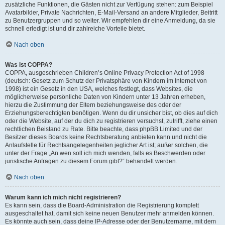
zusätzliche Funktionen, die Gästen nicht zur Verfügung stehen: zum Beispiel
Avatarbilder, Private Nachrichten, E-Mail-Versand an andere Mitglieder, Beitritt
zu Benutzergruppen und so weiter. Wir empfehlen dir eine Anmeldung, da sie
schnell erledigt ist und dir zahlreiche Vorteile bietet.
Nach oben
Was ist COPPA?
COPPA, ausgeschrieben Children’s Online Privacy Protection Act of 1998
(deutsch: Gesetz zum Schutz der Privatsphäre von Kindern im Internet von
1998) ist ein Gesetz in den USA, welches festlegt, dass Websites, die
möglicherweise persönliche Daten von Kindern unter 13 Jahren erheben,
hierzu die Zustimmung der Eltern beziehungsweise des oder der
Erziehungsberechtigten benötigen. Wenn du dir unsicher bist, ob dies auf dich
oder die Website, auf der du dich zu registrieren versuchst, zutrifft, ziehe einen
rechtlichen Beistand zu Rate. Bitte beachte, dass phpBB Limited und der
Besitzer dieses Boards keine Rechtsberatung anbieten kann und nicht die
Anlaufstelle für Rechtsangelegenheiten jeglicher Art ist; außer solchen, die
unter der Frage „An wen soll ich mich wenden, falls es Beschwerden oder
juristische Anfragen zu diesem Forum gibt?“ behandelt werden.
Nach oben
Warum kann ich mich nicht registrieren?
Es kann sein, dass die Board-Administration die Registrierung komplett
ausgeschaltet hat, damit sich keine neuen Benutzer mehr anmelden können.
Es könnte auch sein, dass deine IP-Adresse oder der Benutzername, mit dem