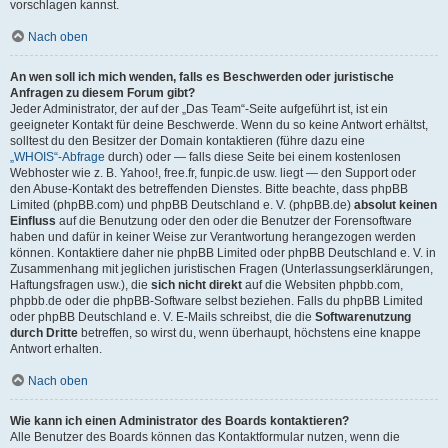
vorschlagen kannst.
Nach oben
An wen soll ich mich wenden, falls es Beschwerden oder juristische
Anfragen zu diesem Forum gibt?
Jeder Administrator, der auf der „Das Team“-Seite aufgeführt ist, ist ein
geeigneter Kontakt für deine Beschwerde. Wenn du so keine Antwort erhältst,
solltest du den Besitzer der Domain kontaktieren (führe dazu eine
„WHOIS“-Abfrage
durch) oder — falls diese Seite bei einem kostenlosen
Webhoster wie z. B. Yahoo!, free.fr, funpic.de usw. liegt — den Support oder
den Abuse-Kontakt des betreffenden Dienstes. Bitte beachte, dass phpBB
Limited (phpBB.com) und phpBB Deutschland e. V. (phpBB.de)
absolut keinen
Einfluss
auf die Benutzung oder den oder die Benutzer der Forensoftware
haben und dafür in keiner Weise zur Verantwortung herangezogen werden
können. Kontaktiere daher nie phpBB Limited oder phpBB Deutschland e. V. in
Zusammenhang mit jeglichen juristischen Fragen (Unterlassungserklärungen,
Haftungsfragen usw.), die
sich nicht direkt
auf die Websiten phpbb.com,
phpbb.de oder die phpBB-Software selbst beziehen. Falls du phpBB Limited
oder phpBB Deutschland e. V. E-Mails schreibst, die die
Softwarenutzung
durch Dritte
betreffen, so wirst du, wenn überhaupt, höchstens eine knappe
Antwort erhalten.
Nach oben
Wie kann ich einen Administrator des Boards kontaktieren?
Alle Benutzer des Boards können das Kontaktformular nutzen, wenn die