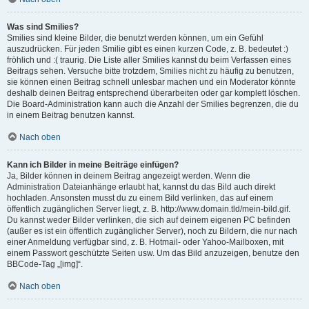
Was sind Smilies?
Smilies sind kleine Bilder, die benutzt werden können, um ein Gefühl
auszudrücken. Für jeden Smilie gibt es einen kurzen Code, z. B. bedeutet :)
fröhlich und :( traurig. Die Liste aller Smilies kannst du beim Verfassen eines
Beitrags sehen. Versuche bitte trotzdem, Smilies nicht zu häufig zu benutzen,
sie können einen Beitrag schnell unlesbar machen und ein Moderator könnte
deshalb deinen Beitrag entsprechend überarbeiten oder gar komplett löschen.
Die Board-Administration kann auch die Anzahl der Smilies begrenzen, die du
in einem Beitrag benutzen kannst.
Nach oben
Kann ich Bilder in meine Beiträge einfügen?
Ja, Bilder können in deinem Beitrag angezeigt werden. Wenn die
Administration Dateianhänge erlaubt hat, kannst du das Bild auch direkt
hochladen. Ansonsten musst du zu einem Bild verlinken, das auf einem
öffentlich zugänglichen Server liegt, z. B. http://www.domain.tld/mein-bild.gif.
Du kannst weder Bilder verlinken, die sich auf deinem eigenen PC befinden
(außer es ist ein öffentlich zugänglicher Server), noch zu Bildern, die nur nach
einer Anmeldung verfügbar sind, z. B. Hotmail- oder Yahoo-Mailboxen, mit
einem Passwort geschützte Seiten usw. Um das Bild anzuzeigen, benutze den
BBCode-Tag „[img]“.
Nach oben