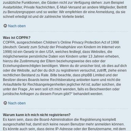
zusätzliche Funktionen, die Gästen nicht zur Verfügung stehen: zum Beispiel
Avatarbilder, Private Nachrichten, E-Mail-Versand an andere Mitglieder, Beitritt
zu Benutzergruppen und so weiter. Wir empfehlen dir eine Anmeldung, da sie
schnell erledigt ist und dir zahlreiche Vorteile bietet.
Nach oben
Was ist COPPA?
COPPA, ausgeschrieben Children’s Online Privacy Protection Act of 1998
(deutsch: Gesetz zum Schutz der Privatsphäre von Kindern im Internet von
1998) ist ein Gesetz in den USA, welches festlegt, dass Websites, die
möglicherweise persönliche Daten von Kindern unter 13 Jahren erheben,
hierzu die Zustimmung der Eltern beziehungsweise des oder der
Erziehungsberechtigten benötigen. Wenn du dir unsicher bist, ob dies auf dich
oder die Website, auf der du dich zu registrieren versuchst, zutrifft, ziehe einen
rechtlichen Beistand zu Rate. Bitte beachte, dass phpBB Limited und der
Besitzer dieses Boards keine Rechtsberatung anbieten kann und nicht die
Anlaufstelle für Rechtsangelegenheiten jeglicher Art ist; außer solchen, die
unter der Frage „An wen soll ich mich wenden, falls es Beschwerden oder
juristische Anfragen zu diesem Forum gibt?“ behandelt werden.
Nach oben
Warum kann ich mich nicht registrieren?
Es kann sein, dass die Board-Administration die Registrierung komplett
ausgeschaltet hat, damit sich keine neuen Benutzer mehr anmelden können.
Es könnte auch sein, dass deine IP-Adresse oder der Benutzername, mit dem