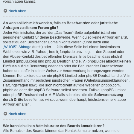
vorschlagen kannst.
Nach oben
An wen soll ich mich wenden, falls es Beschwerden oder juristische
Anfragen zu diesem Forum gibt?
Jeder Administrator, der auf der „Das Team“-Seite aufgeführt ist, ist ein
geeigneter Kontakt für deine Beschwerde. Wenn du so keine Antwort erhältst,
solltest du den Besitzer der Domain kontaktieren (führe dazu eine
„WHOIS“-Abfrage
durch) oder — falls diese Seite bei einem kostenlosen
Webhoster wie z. B. Yahoo!, free.fr, funpic.de usw. liegt — den Support oder
den Abuse-Kontakt des betreffenden Dienstes. Bitte beachte, dass phpBB
Limited (phpBB.com) und phpBB Deutschland e. V. (phpBB.de)
absolut keinen
Einfluss
auf die Benutzung oder den oder die Benutzer der Forensoftware
haben und dafür in keiner Weise zur Verantwortung herangezogen werden
können. Kontaktiere daher nie phpBB Limited oder phpBB Deutschland e. V. in
Zusammenhang mit jeglichen juristischen Fragen (Unterlassungserklärungen,
Haftungsfragen usw.), die
sich nicht direkt
auf die Websiten phpbb.com,
phpbb.de oder die phpBB-Software selbst beziehen. Falls du phpBB Limited
oder phpBB Deutschland e. V. E-Mails schreibst, die die
Softwarenutzung
durch Dritte
betreffen, so wirst du, wenn überhaupt, höchstens eine knappe
Antwort erhalten.
Nach oben
Wie kann ich einen Administrator des Boards kontaktieren?
Alle Benutzer des Boards können das Kontaktformular nutzen, wenn die