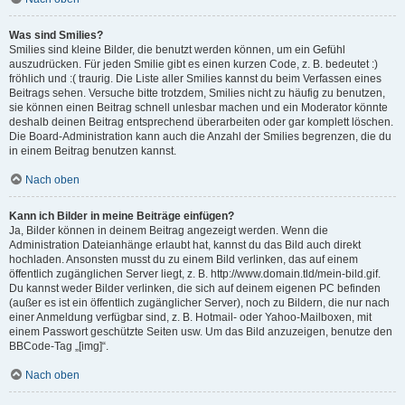
Was sind Smilies?
Smilies sind kleine Bilder, die benutzt werden können, um ein Gefühl
auszudrücken. Für jeden Smilie gibt es einen kurzen Code, z. B. bedeutet :)
fröhlich und :( traurig. Die Liste aller Smilies kannst du beim Verfassen eines
Beitrags sehen. Versuche bitte trotzdem, Smilies nicht zu häufig zu benutzen,
sie können einen Beitrag schnell unlesbar machen und ein Moderator könnte
deshalb deinen Beitrag entsprechend überarbeiten oder gar komplett löschen.
Die Board-Administration kann auch die Anzahl der Smilies begrenzen, die du
in einem Beitrag benutzen kannst.
Nach oben
Kann ich Bilder in meine Beiträge einfügen?
Ja, Bilder können in deinem Beitrag angezeigt werden. Wenn die
Administration Dateianhänge erlaubt hat, kannst du das Bild auch direkt
hochladen. Ansonsten musst du zu einem Bild verlinken, das auf einem
öffentlich zugänglichen Server liegt, z. B. http://www.domain.tld/mein-bild.gif.
Du kannst weder Bilder verlinken, die sich auf deinem eigenen PC befinden
(außer es ist ein öffentlich zugänglicher Server), noch zu Bildern, die nur nach
einer Anmeldung verfügbar sind, z. B. Hotmail- oder Yahoo-Mailboxen, mit
einem Passwort geschützte Seiten usw. Um das Bild anzuzeigen, benutze den
BBCode-Tag „[img]“.
Nach oben