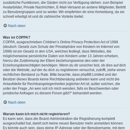
zusätzliche Funktionen, die Gästen nicht zur Verfügung stehen: zum Beispiel
Avatarbilder, Private Nachrichten, E-Mail-Versand an andere Mitglieder, Beitritt
zu Benutzergruppen und so weiter. Wir empfehlen dir eine Anmeldung, da sie
schnell erledigt ist und dir zahlreiche Vorteile bietet.
Nach oben
Was ist COPPA?
COPPA, ausgeschrieben Children’s Online Privacy Protection Act of 1998
(deutsch: Gesetz zum Schutz der Privatsphäre von Kindern im Internet von
1998) ist ein Gesetz in den USA, welches festlegt, dass Websites, die
möglicherweise persönliche Daten von Kindern unter 13 Jahren erheben,
hierzu die Zustimmung der Eltern beziehungsweise des oder der
Erziehungsberechtigten benötigen. Wenn du dir unsicher bist, ob dies auf dich
oder die Website, auf der du dich zu registrieren versuchst, zutrifft, ziehe einen
rechtlichen Beistand zu Rate. Bitte beachte, dass phpBB Limited und der
Besitzer dieses Boards keine Rechtsberatung anbieten kann und nicht die
Anlaufstelle für Rechtsangelegenheiten jeglicher Art ist; außer solchen, die
unter der Frage „An wen soll ich mich wenden, falls es Beschwerden oder
juristische Anfragen zu diesem Forum gibt?“ behandelt werden.
Nach oben
Warum kann ich mich nicht registrieren?
Es kann sein, dass die Board-Administration die Registrierung komplett
ausgeschaltet hat, damit sich keine neuen Benutzer mehr anmelden können.
Es könnte auch sein, dass deine IP-Adresse oder der Benutzername, mit dem