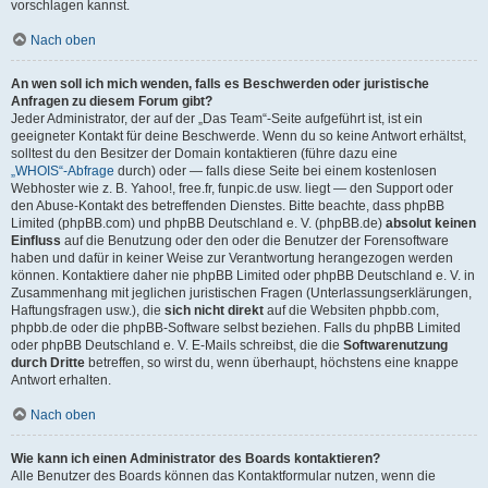
vorschlagen kannst.
Nach oben
An wen soll ich mich wenden, falls es Beschwerden oder juristische
Anfragen zu diesem Forum gibt?
Jeder Administrator, der auf der „Das Team“-Seite aufgeführt ist, ist ein
geeigneter Kontakt für deine Beschwerde. Wenn du so keine Antwort erhältst,
solltest du den Besitzer der Domain kontaktieren (führe dazu eine
„WHOIS“-Abfrage
durch) oder — falls diese Seite bei einem kostenlosen
Webhoster wie z. B. Yahoo!, free.fr, funpic.de usw. liegt — den Support oder
den Abuse-Kontakt des betreffenden Dienstes. Bitte beachte, dass phpBB
Limited (phpBB.com) und phpBB Deutschland e. V. (phpBB.de)
absolut keinen
Einfluss
auf die Benutzung oder den oder die Benutzer der Forensoftware
haben und dafür in keiner Weise zur Verantwortung herangezogen werden
können. Kontaktiere daher nie phpBB Limited oder phpBB Deutschland e. V. in
Zusammenhang mit jeglichen juristischen Fragen (Unterlassungserklärungen,
Haftungsfragen usw.), die
sich nicht direkt
auf die Websiten phpbb.com,
phpbb.de oder die phpBB-Software selbst beziehen. Falls du phpBB Limited
oder phpBB Deutschland e. V. E-Mails schreibst, die die
Softwarenutzung
durch Dritte
betreffen, so wirst du, wenn überhaupt, höchstens eine knappe
Antwort erhalten.
Nach oben
Wie kann ich einen Administrator des Boards kontaktieren?
Alle Benutzer des Boards können das Kontaktformular nutzen, wenn die