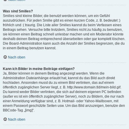
Was sind Smilies?
Smilies sind kleine Bilder, die benutzt werden können, um ein Gefühl
auszudrücken. Für jeden Smilie gibt es einen kurzen Code, z. B. bedeutet :)
fröhlich und :( traurig. Die Liste aller Smilies kannst du beim Verfassen eines
Beitrags sehen. Versuche bitte trotzdem, Smilies nicht zu häufig zu benutzen,
sie können einen Beitrag schnell unlesbar machen und ein Moderator könnte
deshalb deinen Beitrag entsprechend überarbeiten oder gar komplett löschen.
Die Board-Administration kann auch die Anzahl der Smilies begrenzen, die du
in einem Beitrag benutzen kannst.
Nach oben
Kann ich Bilder in meine Beiträge einfügen?
Ja, Bilder können in deinem Beitrag angezeigt werden. Wenn die
Administration Dateianhänge erlaubt hat, kannst du das Bild auch direkt
hochladen. Ansonsten musst du zu einem Bild verlinken, das auf einem
öffentlich zugänglichen Server liegt, z. B. http://www.domain.tld/mein-bild.gif.
Du kannst weder Bilder verlinken, die sich auf deinem eigenen PC befinden
(außer es ist ein öffentlich zugänglicher Server), noch zu Bildern, die nur nach
einer Anmeldung verfügbar sind, z. B. Hotmail- oder Yahoo-Mailboxen, mit
einem Passwort geschützte Seiten usw. Um das Bild anzuzeigen, benutze den
BBCode-Tag „[img]“.
Nach oben