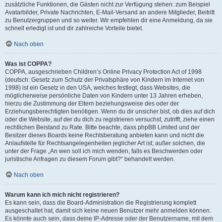
zusätzliche Funktionen, die Gästen nicht zur Verfügung stehen: zum Beispiel
Avatarbilder, Private Nachrichten, E-Mail-Versand an andere Mitglieder, Beitritt
zu Benutzergruppen und so weiter. Wir empfehlen dir eine Anmeldung, da sie
schnell erledigt ist und dir zahlreiche Vorteile bietet.
Nach oben
Was ist COPPA?
COPPA, ausgeschrieben Children’s Online Privacy Protection Act of 1998
(deutsch: Gesetz zum Schutz der Privatsphäre von Kindern im Internet von
1998) ist ein Gesetz in den USA, welches festlegt, dass Websites, die
möglicherweise persönliche Daten von Kindern unter 13 Jahren erheben,
hierzu die Zustimmung der Eltern beziehungsweise des oder der
Erziehungsberechtigten benötigen. Wenn du dir unsicher bist, ob dies auf dich
oder die Website, auf der du dich zu registrieren versuchst, zutrifft, ziehe einen
rechtlichen Beistand zu Rate. Bitte beachte, dass phpBB Limited und der
Besitzer dieses Boards keine Rechtsberatung anbieten kann und nicht die
Anlaufstelle für Rechtsangelegenheiten jeglicher Art ist; außer solchen, die
unter der Frage „An wen soll ich mich wenden, falls es Beschwerden oder
juristische Anfragen zu diesem Forum gibt?“ behandelt werden.
Nach oben
Warum kann ich mich nicht registrieren?
Es kann sein, dass die Board-Administration die Registrierung komplett
ausgeschaltet hat, damit sich keine neuen Benutzer mehr anmelden können.
Es könnte auch sein, dass deine IP-Adresse oder der Benutzername, mit dem