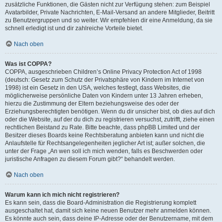
zusätzliche Funktionen, die Gästen nicht zur Verfügung stehen: zum Beispiel
Avatarbilder, Private Nachrichten, E-Mail-Versand an andere Mitglieder, Beitritt
zu Benutzergruppen und so weiter. Wir empfehlen dir eine Anmeldung, da sie
schnell erledigt ist und dir zahlreiche Vorteile bietet.
Nach oben
Was ist COPPA?
COPPA, ausgeschrieben Children’s Online Privacy Protection Act of 1998
(deutsch: Gesetz zum Schutz der Privatsphäre von Kindern im Internet von
1998) ist ein Gesetz in den USA, welches festlegt, dass Websites, die
möglicherweise persönliche Daten von Kindern unter 13 Jahren erheben,
hierzu die Zustimmung der Eltern beziehungsweise des oder der
Erziehungsberechtigten benötigen. Wenn du dir unsicher bist, ob dies auf dich
oder die Website, auf der du dich zu registrieren versuchst, zutrifft, ziehe einen
rechtlichen Beistand zu Rate. Bitte beachte, dass phpBB Limited und der
Besitzer dieses Boards keine Rechtsberatung anbieten kann und nicht die
Anlaufstelle für Rechtsangelegenheiten jeglicher Art ist; außer solchen, die
unter der Frage „An wen soll ich mich wenden, falls es Beschwerden oder
juristische Anfragen zu diesem Forum gibt?“ behandelt werden.
Nach oben
Warum kann ich mich nicht registrieren?
Es kann sein, dass die Board-Administration die Registrierung komplett
ausgeschaltet hat, damit sich keine neuen Benutzer mehr anmelden können.
Es könnte auch sein, dass deine IP-Adresse oder der Benutzername, mit dem