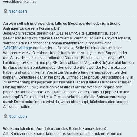
vorschlagen kannst.
Nach oben
An wen soll ich mich wenden, falls es Beschwerden oder juristische
Anfragen zu diesem Forum gibt?
Jeder Administrator, der auf der „Das Team“-Seite aufgeführt ist, ist ein
geeigneter Kontakt für deine Beschwerde. Wenn du so keine Antwort erhältst,
solltest du den Besitzer der Domain kontaktieren (führe dazu eine
„WHOIS“-Abfrage
durch) oder — falls diese Seite bei einem kostenlosen
Webhoster wie z. B. Yahoo!, free.fr, funpic.de usw. liegt — den Support oder
den Abuse-Kontakt des betreffenden Dienstes. Bitte beachte, dass phpBB
Limited (phpBB.com) und phpBB Deutschland e. V. (phpBB.de)
absolut keinen
Einfluss
auf die Benutzung oder den oder die Benutzer der Forensoftware
haben und dafür in keiner Weise zur Verantwortung herangezogen werden
können. Kontaktiere daher nie phpBB Limited oder phpBB Deutschland e. V. in
Zusammenhang mit jeglichen juristischen Fragen (Unterlassungserklärungen,
Haftungsfragen usw.), die
sich nicht direkt
auf die Websiten phpbb.com,
phpbb.de oder die phpBB-Software selbst beziehen. Falls du phpBB Limited
oder phpBB Deutschland e. V. E-Mails schreibst, die die
Softwarenutzung
durch Dritte
betreffen, so wirst du, wenn überhaupt, höchstens eine knappe
Antwort erhalten.
Nach oben
Wie kann ich einen Administrator des Boards kontaktieren?
Alle Benutzer des Boards können das Kontaktformular nutzen, wenn die