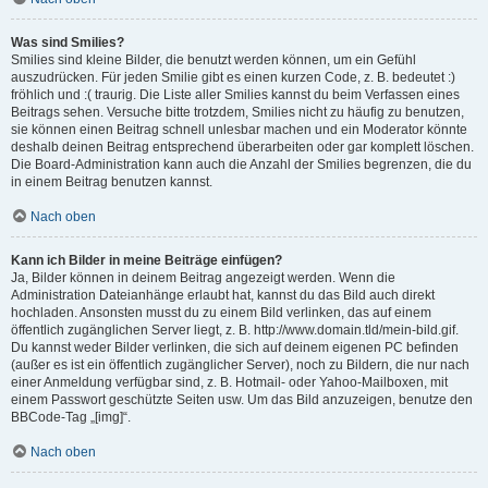
Was sind Smilies?
Smilies sind kleine Bilder, die benutzt werden können, um ein Gefühl
auszudrücken. Für jeden Smilie gibt es einen kurzen Code, z. B. bedeutet :)
fröhlich und :( traurig. Die Liste aller Smilies kannst du beim Verfassen eines
Beitrags sehen. Versuche bitte trotzdem, Smilies nicht zu häufig zu benutzen,
sie können einen Beitrag schnell unlesbar machen und ein Moderator könnte
deshalb deinen Beitrag entsprechend überarbeiten oder gar komplett löschen.
Die Board-Administration kann auch die Anzahl der Smilies begrenzen, die du
in einem Beitrag benutzen kannst.
Nach oben
Kann ich Bilder in meine Beiträge einfügen?
Ja, Bilder können in deinem Beitrag angezeigt werden. Wenn die
Administration Dateianhänge erlaubt hat, kannst du das Bild auch direkt
hochladen. Ansonsten musst du zu einem Bild verlinken, das auf einem
öffentlich zugänglichen Server liegt, z. B. http://www.domain.tld/mein-bild.gif.
Du kannst weder Bilder verlinken, die sich auf deinem eigenen PC befinden
(außer es ist ein öffentlich zugänglicher Server), noch zu Bildern, die nur nach
einer Anmeldung verfügbar sind, z. B. Hotmail- oder Yahoo-Mailboxen, mit
einem Passwort geschützte Seiten usw. Um das Bild anzuzeigen, benutze den
BBCode-Tag „[img]“.
Nach oben