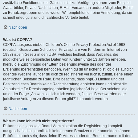
zusätzliche Funktionen, die Gästen nicht zur Verfügung stehen: zum Beispiel
Avatarbilder, Private Nachrichten, E-Mail-Versand an andere Mitglieder, Beitritt
zu Benutzergruppen und so weiter. Wir empfehlen dir eine Anmeldung, da sie
schnell erledigt ist und dir zahlreiche Vorteile bietet.
Nach oben
Was ist COPPA?
COPPA, ausgeschrieben Children’s Online Privacy Protection Act of 1998
(deutsch: Gesetz zum Schutz der Privatsphäre von Kindern im Internet von
1998) ist ein Gesetz in den USA, welches festlegt, dass Websites, die
möglicherweise persönliche Daten von Kindern unter 13 Jahren erheben,
hierzu die Zustimmung der Eltern beziehungsweise des oder der
Erziehungsberechtigten benötigen. Wenn du dir unsicher bist, ob dies auf dich
oder die Website, auf der du dich zu registrieren versuchst, zutrifft, ziehe einen
rechtlichen Beistand zu Rate. Bitte beachte, dass phpBB Limited und der
Besitzer dieses Boards keine Rechtsberatung anbieten kann und nicht die
Anlaufstelle für Rechtsangelegenheiten jeglicher Art ist; außer solchen, die
unter der Frage „An wen soll ich mich wenden, falls es Beschwerden oder
juristische Anfragen zu diesem Forum gibt?“ behandelt werden.
Nach oben
Warum kann ich mich nicht registrieren?
Es kann sein, dass die Board-Administration die Registrierung komplett
ausgeschaltet hat, damit sich keine neuen Benutzer mehr anmelden können.
Es könnte auch sein, dass deine IP-Adresse oder der Benutzername, mit dem