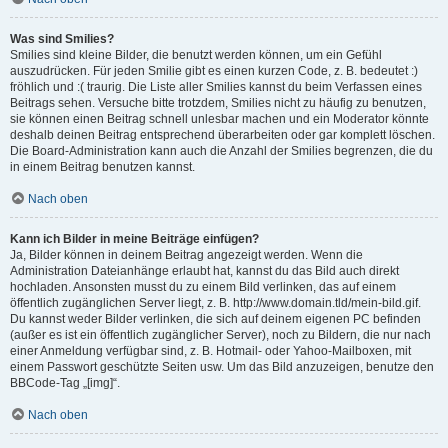
Was sind Smilies?
Smilies sind kleine Bilder, die benutzt werden können, um ein Gefühl
auszudrücken. Für jeden Smilie gibt es einen kurzen Code, z. B. bedeutet :)
fröhlich und :( traurig. Die Liste aller Smilies kannst du beim Verfassen eines
Beitrags sehen. Versuche bitte trotzdem, Smilies nicht zu häufig zu benutzen,
sie können einen Beitrag schnell unlesbar machen und ein Moderator könnte
deshalb deinen Beitrag entsprechend überarbeiten oder gar komplett löschen.
Die Board-Administration kann auch die Anzahl der Smilies begrenzen, die du
in einem Beitrag benutzen kannst.
Nach oben
Kann ich Bilder in meine Beiträge einfügen?
Ja, Bilder können in deinem Beitrag angezeigt werden. Wenn die
Administration Dateianhänge erlaubt hat, kannst du das Bild auch direkt
hochladen. Ansonsten musst du zu einem Bild verlinken, das auf einem
öffentlich zugänglichen Server liegt, z. B. http://www.domain.tld/mein-bild.gif.
Du kannst weder Bilder verlinken, die sich auf deinem eigenen PC befinden
(außer es ist ein öffentlich zugänglicher Server), noch zu Bildern, die nur nach
einer Anmeldung verfügbar sind, z. B. Hotmail- oder Yahoo-Mailboxen, mit
einem Passwort geschützte Seiten usw. Um das Bild anzuzeigen, benutze den
BBCode-Tag „[img]“.
Nach oben