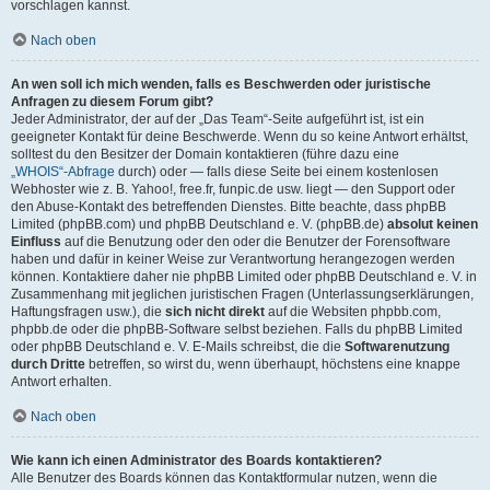
vorschlagen kannst.
Nach oben
An wen soll ich mich wenden, falls es Beschwerden oder juristische
Anfragen zu diesem Forum gibt?
Jeder Administrator, der auf der „Das Team“-Seite aufgeführt ist, ist ein
geeigneter Kontakt für deine Beschwerde. Wenn du so keine Antwort erhältst,
solltest du den Besitzer der Domain kontaktieren (führe dazu eine
„WHOIS“-Abfrage
durch) oder — falls diese Seite bei einem kostenlosen
Webhoster wie z. B. Yahoo!, free.fr, funpic.de usw. liegt — den Support oder
den Abuse-Kontakt des betreffenden Dienstes. Bitte beachte, dass phpBB
Limited (phpBB.com) und phpBB Deutschland e. V. (phpBB.de)
absolut keinen
Einfluss
auf die Benutzung oder den oder die Benutzer der Forensoftware
haben und dafür in keiner Weise zur Verantwortung herangezogen werden
können. Kontaktiere daher nie phpBB Limited oder phpBB Deutschland e. V. in
Zusammenhang mit jeglichen juristischen Fragen (Unterlassungserklärungen,
Haftungsfragen usw.), die
sich nicht direkt
auf die Websiten phpbb.com,
phpbb.de oder die phpBB-Software selbst beziehen. Falls du phpBB Limited
oder phpBB Deutschland e. V. E-Mails schreibst, die die
Softwarenutzung
durch Dritte
betreffen, so wirst du, wenn überhaupt, höchstens eine knappe
Antwort erhalten.
Nach oben
Wie kann ich einen Administrator des Boards kontaktieren?
Alle Benutzer des Boards können das Kontaktformular nutzen, wenn die