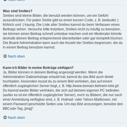
Was sind Smilies?
Smilies sind kleine Bilder, die benutzt werden können, um ein Gefühl
auszudrücken. Für jeden Smilie gibt es einen kurzen Code, z. B. bedeutet :)
fröhlich und :( traurig. Die Liste aller Smilies kannst du beim Verfassen eines
Beitrags sehen. Versuche bitte trotzdem, Smilies nicht zu häufig zu benutzen,
sie können einen Beitrag schnell unlesbar machen und ein Moderator könnte
deshalb deinen Beitrag entsprechend überarbeiten oder gar komplett löschen.
Die Board-Administration kann auch die Anzahl der Smilies begrenzen, die du
in einem Beitrag benutzen kannst.
Nach oben
Kann ich Bilder in meine Beiträge einfügen?
Ja, Bilder können in deinem Beitrag angezeigt werden. Wenn die
Administration Dateianhänge erlaubt hat, kannst du das Bild auch direkt
hochladen. Ansonsten musst du zu einem Bild verlinken, das auf einem
öffentlich zugänglichen Server liegt, z. B. http://www.domain.tld/mein-bild.gif.
Du kannst weder Bilder verlinken, die sich auf deinem eigenen PC befinden
(außer es ist ein öffentlich zugänglicher Server), noch zu Bildern, die nur nach
einer Anmeldung verfügbar sind, z. B. Hotmail- oder Yahoo-Mailboxen, mit
einem Passwort geschützte Seiten usw. Um das Bild anzuzeigen, benutze den
BBCode-Tag „[img]“.
Nach oben