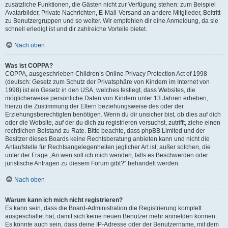
zusätzliche Funktionen, die Gästen nicht zur Verfügung stehen: zum Beispiel
Avatarbilder, Private Nachrichten, E-Mail-Versand an andere Mitglieder, Beitritt
zu Benutzergruppen und so weiter. Wir empfehlen dir eine Anmeldung, da sie
schnell erledigt ist und dir zahlreiche Vorteile bietet.
Nach oben
Was ist COPPA?
COPPA, ausgeschrieben Children’s Online Privacy Protection Act of 1998
(deutsch: Gesetz zum Schutz der Privatsphäre von Kindern im Internet von
1998) ist ein Gesetz in den USA, welches festlegt, dass Websites, die
möglicherweise persönliche Daten von Kindern unter 13 Jahren erheben,
hierzu die Zustimmung der Eltern beziehungsweise des oder der
Erziehungsberechtigten benötigen. Wenn du dir unsicher bist, ob dies auf dich
oder die Website, auf der du dich zu registrieren versuchst, zutrifft, ziehe einen
rechtlichen Beistand zu Rate. Bitte beachte, dass phpBB Limited und der
Besitzer dieses Boards keine Rechtsberatung anbieten kann und nicht die
Anlaufstelle für Rechtsangelegenheiten jeglicher Art ist; außer solchen, die
unter der Frage „An wen soll ich mich wenden, falls es Beschwerden oder
juristische Anfragen zu diesem Forum gibt?“ behandelt werden.
Nach oben
Warum kann ich mich nicht registrieren?
Es kann sein, dass die Board-Administration die Registrierung komplett
ausgeschaltet hat, damit sich keine neuen Benutzer mehr anmelden können.
Es könnte auch sein, dass deine IP-Adresse oder der Benutzername, mit dem