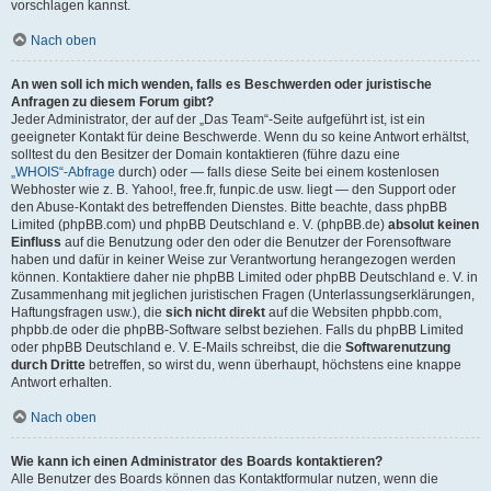
vorschlagen kannst.
Nach oben
An wen soll ich mich wenden, falls es Beschwerden oder juristische
Anfragen zu diesem Forum gibt?
Jeder Administrator, der auf der „Das Team“-Seite aufgeführt ist, ist ein
geeigneter Kontakt für deine Beschwerde. Wenn du so keine Antwort erhältst,
solltest du den Besitzer der Domain kontaktieren (führe dazu eine
„WHOIS“-Abfrage
durch) oder — falls diese Seite bei einem kostenlosen
Webhoster wie z. B. Yahoo!, free.fr, funpic.de usw. liegt — den Support oder
den Abuse-Kontakt des betreffenden Dienstes. Bitte beachte, dass phpBB
Limited (phpBB.com) und phpBB Deutschland e. V. (phpBB.de)
absolut keinen
Einfluss
auf die Benutzung oder den oder die Benutzer der Forensoftware
haben und dafür in keiner Weise zur Verantwortung herangezogen werden
können. Kontaktiere daher nie phpBB Limited oder phpBB Deutschland e. V. in
Zusammenhang mit jeglichen juristischen Fragen (Unterlassungserklärungen,
Haftungsfragen usw.), die
sich nicht direkt
auf die Websiten phpbb.com,
phpbb.de oder die phpBB-Software selbst beziehen. Falls du phpBB Limited
oder phpBB Deutschland e. V. E-Mails schreibst, die die
Softwarenutzung
durch Dritte
betreffen, so wirst du, wenn überhaupt, höchstens eine knappe
Antwort erhalten.
Nach oben
Wie kann ich einen Administrator des Boards kontaktieren?
Alle Benutzer des Boards können das Kontaktformular nutzen, wenn die