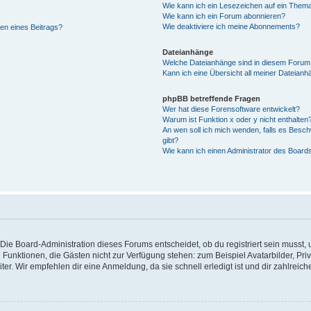
Wie kann ich ein Lesezeichen auf ein Them
Wie kann ich ein Forum abonnieren?
Wie deaktiviere ich meine Abonnements?
en eines Beitrags?
Dateianhänge
Welche Dateianhänge sind in diesem Forum
Kann ich eine Übersicht all meiner Dateianh
phpBB betreffende Fragen
Wer hat diese Forensoftware entwickelt?
Warum ist Funktion x oder y nicht enthalten
An wen soll ich mich wenden, falls es Besc
gibt?
Wie kann ich einen Administrator des Board
Die Board-Administration dieses Forums entscheidet, ob du registriert sein musst, u
iche Funktionen, die Gästen nicht zur Verfügung stehen: zum Beispiel Avatarbilder, P
ter. Wir empfehlen dir eine Anmeldung, da sie schnell erledigt ist und dir zahlreiche 