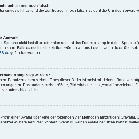
enuhr geht immer noch falsch!
tig eingestellt hast und die Zeit trotzdem noch falsch ist, geht die Uhr des Servers v
ur Auswahl!
e Sprache nicht installiert oder niemand hat das Forum bislang in deine Sprache üb
ieren kann. Falls es noch nicht existiert, würden wir uns freuen, wenn du es übers
BB.de
gefunden werden.
tzernamen angezeigt werden?
inem Benutzernamen stehen. Eines dieser Bilder ist meist mit deinem Rang verknüpf
um angeben. Das andere, meist größere, Bild wird auch als „Avatar“ bezeichnet. Es
zer unterschiedlich ist.
„Profil“ einen Avatar über eine der folgenden vier Methoden hinzufügen: Gravatar,
enutzer Avatare benutzen können. Wenn du keinen Avatar benutzen kannst, solltest