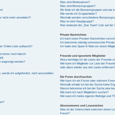
Was sind Moderatoren?
Was sind Benutzergruppen?
en!
Wo finde ich die Benutzergruppen und wie tr
Wie werde ich Gruppenleiter?
ber nicht mehr anmelden?!
Weshalb werden verschiedene Benutzergrupp
Was ist eine Hauptgruppe?
Was bedeutet der „Das Team“-Link auf der S
Private Nachrichten
Ich kann keine Privaten Nachrichten versch
Ich bekomme ständig unerwünschte Private
er Online-Liste auftaucht?
Ich habe eine Spam-E-Mail von einem Mitgli
ht immer noch falsch!
Freunde und ignorierte Mitglieder
hl!
Wozu benötige ich die Listen der Freunde und
en angezeigt werden?
Wie kann ich Mitglieder zur Liste der Freund
oder diese wieder aus den Listen entfernen
e, werde ich aufgefordert, mich anzumelden.
Die Foren durchsuchen
Wie kann ich ein Forum oder mehrere Fore
Weshalb erhalte ich bei der Suche keine Er
Warum bekomme ich bei der Suche eine lee
Wie kann ich nach Mitgliedern suchen?
Wie kann ich meine eigenen Beiträge und T
len?
Abonnements und Lesezeichen
Was ist der Unterschied zwischen einem L
Forum?