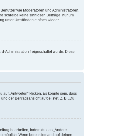
te Benutzer wie Moderatoren und Administratoren.
te schreibe keine sinnlosen Beiträge, nur um
ang unter Umständen einfach wieder
ard-Administration freigeschaltet wurde. Diese
 auf „Antworten“ klicken. Es könnte sein, dass
und der Beitragsansicht aufgelistet. Z. B. „Du
Beitrag bearbeiten, indem du das „Ändere
lung möglich. Wenn bereits jemand auf deinen