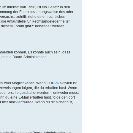
im Internet von 1998) ist ein Gesetz in den
stimmung der Eltern beziehungsweise des oder
rsuchst, zutrifft, ziehe einen rechtlichen
 die Anlaufstelle für Rechtsangelegenheiten
 zu diesem Forum gibt?“ behandelt werden.
anmelden können. Es könnte auch sein, dass
 an die Board-Administration.
 es zwei Möglichkeiten. Wenn
COPPA
aktiviert ist
 Anweisungen folgen, die du erhalten hast. Wenn
ieder erst freigeschaltet werden – entweder musst
enn du eine E-Mail erhalten hast, folge den dort
ter blockiert wurde. Wenn du dir sicher bist,
 wende dich an einen Board-Administrator, um