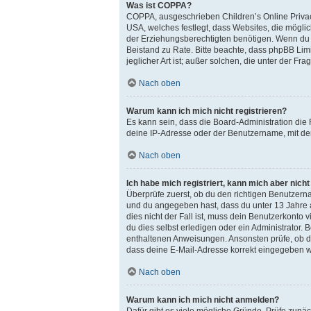
Was ist COPPA?
COPPA, ausgeschrieben Children’s Online Privacy
USA, welches festlegt, dass Websites, die mögl
der Erziehungsberechtigten benötigen. Wenn du dir 
Beistand zu Rate. Bitte beachte, dass phpBB Lim
jeglicher Art ist; außer solchen, die unter der 
Nach oben
Warum kann ich mich nicht registrieren?
Es kann sein, dass die Board-Administration die
deine IP-Adresse oder der Benutzername, mit dem
Nach oben
Ich habe mich registriert, kann mich aber nich
Überprüfe zuerst, ob du den richtigen Benutzer
und du angegeben hast, dass du unter 13 Jahre a
dies nicht der Fall ist, muss dein Benutzerkonto
du dies selbst erledigen oder ein Administrator. B
enthaltenen Anweisungen. Ansonsten prüfe, ob du
dass deine E-Mail-Adresse korrekt eingegeben wu
Nach oben
Warum kann ich mich nicht anmelden?
Dafür gibt es viele mögliche Gründe. Prüfe zunäc