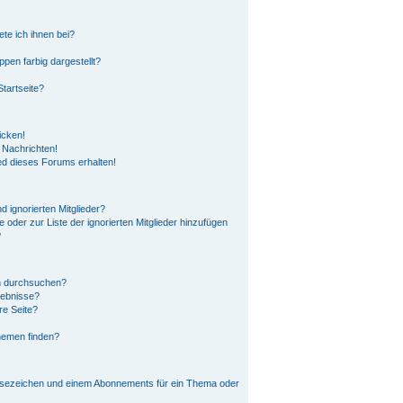
ete ich ihnen bei?
en farbig dargestellt?
tartseite?
icken!
 Nachrichten!
ed dieses Forums erhalten!
 ignorierten Mitglieder?
e oder zur Liste der ignorierten Mitglieder hinzufügen
?
n durchsuchen?
gebnisse?
re Seite?
hemen finden?
esezeichen und einem Abonnements für ein Thema oder