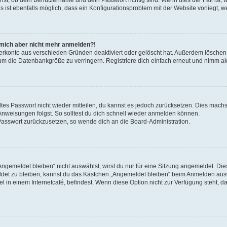
s ist ebenfalls möglich, dass ein Konfigurationsproblem mit der Website vorliegt, w
nn mich aber nicht mehr anmelden?!
zerkonto aus verschieden Gründen deaktiviert oder gelöscht hat. Außerdem löschen 
um die Datenbankgröße zu verringern. Registriere dich einfach erneut und nimm akt
altes Passwort nicht wieder mitteilen, du kannst es jedoch zurücksetzen. Dies machs
nweisungen folgst. So solltest du dich schnell wieder anmelden können.
n Passwort zurückzusetzen, so wende dich an die Board-Administration.
gemeldet bleiben“ nicht auswählst, wirst du nur für eine Sitzung angemeldet. Die
det zu bleiben, kannst du das Kästchen „Angemeldet bleiben“ beim Anmelden ausw
l in einem Internetcafé, befindest. Wenn diese Option nicht zur Verfügung steht, d