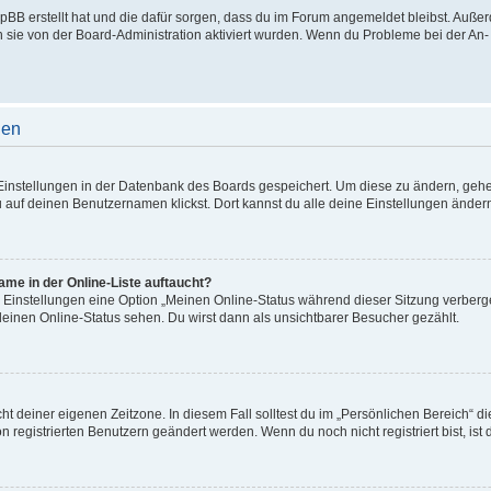
phpBB erstellt hat und die dafür sorgen, dass du im Forum angemeldet bleibst. Auß
n sie von der Board-Administration aktiviert wurden. Wenn du Probleme bei der An
gen
e Einstellungen in der Datenbank des Boards gespeichert. Um diese zu ändern, gehe
 auf deinen Benutzernamen klickst. Dort kannst du alle deine Einstellungen änder
me in der Online-Liste auftaucht?
n Einstellungen eine Option „Meinen Online-Status während dieser Sitzung verberg
deinen Online-Status sehen. Du wirst dann als unsichtbarer Besucher gezählt.
cht deiner eigenen Zeitzone. In diesem Fall solltest du im „Persönlichen Bereich“ d
on registrierten Benutzern geändert werden. Wenn du noch nicht registriert bist, ist d