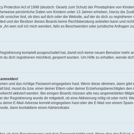
 Protection Act of 1998 (deutsch: Gesetz zum Schutz der Privatsphäre von Kindern 
icherweise persönliche Daten von Kindern unter 13 Jahren erheben, hierzu die Zu
unsicher bist, ob dies auf dich oder die Website, auf der du dich zu registrieren ve
ited und der Besitzer dieses Boards keine Rechtsberatung anbieten kann und nicht
Frage „An wen soll ich mich wenden, falls es Beschwerden oder juristische Anfragen
 Registrierung komplett ausgeschaltet hat, damit sich keine neuen Benutzer mehr 
 du dich registrieren möchtest, gesperrt wurden. Um Hilfe zu erhalten, wende dich
t anmelden!
namen und das richtige Passwort eingegeben hast. Wenn diese stimmen, dann gibt
lt bist, musst du bzw. einer deiner Eltern oder deiner Erziehungsberechtigten den
 vielleicht aktiviert werden. Bei einigen Boards müssen alle neu angemeldeten Mitgl
ei der Registrierung wurde dir mitgeteilt, ob eine Aktivierung nötig ist oder nicht. W
 deine E-Mail-Adresse korrekt eingegeben hast oder die E-Mail von einem Spam-Fil
rde, dann kontaktiere einen Administrator.
hst, ob dein Benutzername und dein Passwort richtig sind. Wenn dies der Fall ist,