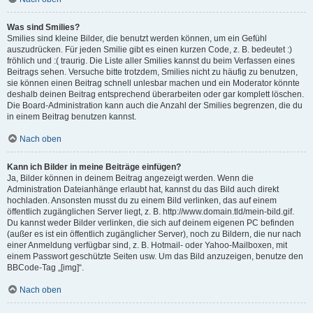
Was sind Smilies?
Smilies sind kleine Bilder, die benutzt werden können, um ein Gefühl
auszudrücken. Für jeden Smilie gibt es einen kurzen Code, z. B. bedeutet :)
fröhlich und :( traurig. Die Liste aller Smilies kannst du beim Verfassen eines
Beitrags sehen. Versuche bitte trotzdem, Smilies nicht zu häufig zu benutzen,
sie können einen Beitrag schnell unlesbar machen und ein Moderator könnte
deshalb deinen Beitrag entsprechend überarbeiten oder gar komplett löschen.
Die Board-Administration kann auch die Anzahl der Smilies begrenzen, die du
in einem Beitrag benutzen kannst.
Nach oben
Kann ich Bilder in meine Beiträge einfügen?
Ja, Bilder können in deinem Beitrag angezeigt werden. Wenn die
Administration Dateianhänge erlaubt hat, kannst du das Bild auch direkt
hochladen. Ansonsten musst du zu einem Bild verlinken, das auf einem
öffentlich zugänglichen Server liegt, z. B. http://www.domain.tld/mein-bild.gif.
Du kannst weder Bilder verlinken, die sich auf deinem eigenen PC befinden
(außer es ist ein öffentlich zugänglicher Server), noch zu Bildern, die nur nach
einer Anmeldung verfügbar sind, z. B. Hotmail- oder Yahoo-Mailboxen, mit
einem Passwort geschützte Seiten usw. Um das Bild anzuzeigen, benutze den
BBCode-Tag „[img]“.
Nach oben