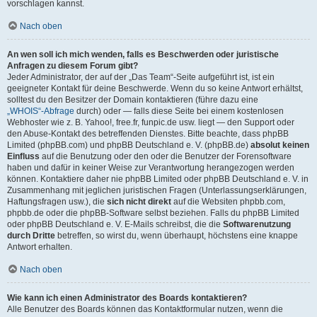
vorschlagen kannst.
Nach oben
An wen soll ich mich wenden, falls es Beschwerden oder juristische
Anfragen zu diesem Forum gibt?
Jeder Administrator, der auf der „Das Team“-Seite aufgeführt ist, ist ein
geeigneter Kontakt für deine Beschwerde. Wenn du so keine Antwort erhältst,
solltest du den Besitzer der Domain kontaktieren (führe dazu eine
„WHOIS“-Abfrage
durch) oder — falls diese Seite bei einem kostenlosen
Webhoster wie z. B. Yahoo!, free.fr, funpic.de usw. liegt — den Support oder
den Abuse-Kontakt des betreffenden Dienstes. Bitte beachte, dass phpBB
Limited (phpBB.com) und phpBB Deutschland e. V. (phpBB.de)
absolut keinen
Einfluss
auf die Benutzung oder den oder die Benutzer der Forensoftware
haben und dafür in keiner Weise zur Verantwortung herangezogen werden
können. Kontaktiere daher nie phpBB Limited oder phpBB Deutschland e. V. in
Zusammenhang mit jeglichen juristischen Fragen (Unterlassungserklärungen,
Haftungsfragen usw.), die
sich nicht direkt
auf die Websiten phpbb.com,
phpbb.de oder die phpBB-Software selbst beziehen. Falls du phpBB Limited
oder phpBB Deutschland e. V. E-Mails schreibst, die die
Softwarenutzung
durch Dritte
betreffen, so wirst du, wenn überhaupt, höchstens eine knappe
Antwort erhalten.
Nach oben
Wie kann ich einen Administrator des Boards kontaktieren?
Alle Benutzer des Boards können das Kontaktformular nutzen, wenn die