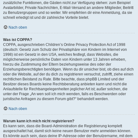
zusätzliche Funktionen, die Gästen nicht zur Verfügung stehen: zum Beispiel
Avatarbilder, Private Nachrichten, E-Mail-Versand an andere Mitglieder, Beitritt
zu Benutzergruppen und so weiter. Wir empfehlen dir eine Anmeldung, da sie
schnell erledigt ist und dir zahlreiche Vorteile bietet.
Nach oben
Was ist COPPA?
COPPA, ausgeschrieben Children’s Online Privacy Protection Act of 1998
(deutsch: Gesetz zum Schutz der Privatsphäre von Kindern im Internet von
1998) ist ein Gesetz in den USA, welches festlegt, dass Websites, die
möglicherweise persönliche Daten von Kindern unter 13 Jahren erheben,
hierzu die Zustimmung der Eltern beziehungsweise des oder der
Erziehungsberechtigten benötigen. Wenn du dir unsicher bist, ob dies auf dich
oder die Website, auf der du dich zu registrieren versuchst, zutrifft, ziehe einen
rechtlichen Beistand zu Rate. Bitte beachte, dass phpBB Limited und der
Besitzer dieses Boards keine Rechtsberatung anbieten kann und nicht die
Anlaufstelle für Rechtsangelegenheiten jeglicher Art ist; außer solchen, die
unter der Frage „An wen soll ich mich wenden, falls es Beschwerden oder
juristische Anfragen zu diesem Forum gibt?“ behandelt werden.
Nach oben
Warum kann ich mich nicht registrieren?
Es kann sein, dass die Board-Administration die Registrierung komplett
ausgeschaltet hat, damit sich keine neuen Benutzer mehr anmelden können.
Es könnte auch sein, dass deine IP-Adresse oder der Benutzername, mit dem