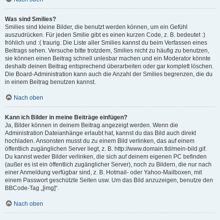
Was sind Smilies?
Smilies sind kleine Bilder, die benutzt werden können, um ein Gefühl
auszudrücken. Für jeden Smilie gibt es einen kurzen Code, z. B. bedeutet :)
fröhlich und :( traurig. Die Liste aller Smilies kannst du beim Verfassen eines
Beitrags sehen. Versuche bitte trotzdem, Smilies nicht zu häufig zu benutzen,
sie können einen Beitrag schnell unlesbar machen und ein Moderator könnte
deshalb deinen Beitrag entsprechend überarbeiten oder gar komplett löschen.
Die Board-Administration kann auch die Anzahl der Smilies begrenzen, die du
in einem Beitrag benutzen kannst.
Nach oben
Kann ich Bilder in meine Beiträge einfügen?
Ja, Bilder können in deinem Beitrag angezeigt werden. Wenn die
Administration Dateianhänge erlaubt hat, kannst du das Bild auch direkt
hochladen. Ansonsten musst du zu einem Bild verlinken, das auf einem
öffentlich zugänglichen Server liegt, z. B. http://www.domain.tld/mein-bild.gif.
Du kannst weder Bilder verlinken, die sich auf deinem eigenen PC befinden
(außer es ist ein öffentlich zugänglicher Server), noch zu Bildern, die nur nach
einer Anmeldung verfügbar sind, z. B. Hotmail- oder Yahoo-Mailboxen, mit
einem Passwort geschützte Seiten usw. Um das Bild anzuzeigen, benutze den
BBCode-Tag „[img]“.
Nach oben