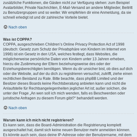
zusätzliche Funktionen, die Gästen nicht zur Verfügung stehen: zum Beispiel
Avatarbilder, Private Nachrichten, E-Mail-Versand an andere Mitglieder, Beitritt
zu Benutzergruppen und so weiter. Wir empfehlen dir eine Anmeldung, da sie
schnell erledigt ist und dir zahlreiche Vorteile bietet.
Nach oben
Was ist COPPA?
COPPA, ausgeschrieben Children’s Online Privacy Protection Act of 1998
(deutsch: Gesetz zum Schutz der Privatsphäre von Kindern im Internet von
1998) ist ein Gesetz in den USA, welches festlegt, dass Websites, die
möglicherweise persönliche Daten von Kindern unter 13 Jahren erheben,
hierzu die Zustimmung der Eltern beziehungsweise des oder der
Erziehungsberechtigten benötigen. Wenn du dir unsicher bist, ob dies auf dich
oder die Website, auf der du dich zu registrieren versuchst, zutrifft, ziehe einen
rechtlichen Beistand zu Rate. Bitte beachte, dass phpBB Limited und der
Besitzer dieses Boards keine Rechtsberatung anbieten kann und nicht die
Anlaufstelle für Rechtsangelegenheiten jeglicher Art ist; außer solchen, die
unter der Frage „An wen soll ich mich wenden, falls es Beschwerden oder
juristische Anfragen zu diesem Forum gibt?“ behandelt werden.
Nach oben
Warum kann ich mich nicht registrieren?
Es kann sein, dass die Board-Administration die Registrierung komplett
ausgeschaltet hat, damit sich keine neuen Benutzer mehr anmelden können.
Es könnte auch sein, dass deine IP-Adresse oder der Benutzername, mit dem