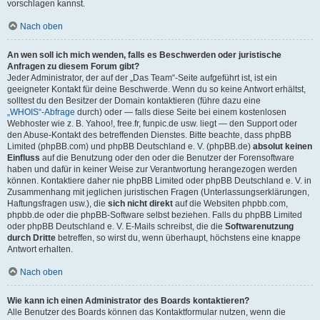
vorschlagen kannst.
Nach oben
An wen soll ich mich wenden, falls es Beschwerden oder juristische
Anfragen zu diesem Forum gibt?
Jeder Administrator, der auf der „Das Team“-Seite aufgeführt ist, ist ein
geeigneter Kontakt für deine Beschwerde. Wenn du so keine Antwort erhältst,
solltest du den Besitzer der Domain kontaktieren (führe dazu eine
„WHOIS“-Abfrage
durch) oder — falls diese Seite bei einem kostenlosen
Webhoster wie z. B. Yahoo!, free.fr, funpic.de usw. liegt — den Support oder
den Abuse-Kontakt des betreffenden Dienstes. Bitte beachte, dass phpBB
Limited (phpBB.com) und phpBB Deutschland e. V. (phpBB.de)
absolut keinen
Einfluss
auf die Benutzung oder den oder die Benutzer der Forensoftware
haben und dafür in keiner Weise zur Verantwortung herangezogen werden
können. Kontaktiere daher nie phpBB Limited oder phpBB Deutschland e. V. in
Zusammenhang mit jeglichen juristischen Fragen (Unterlassungserklärungen,
Haftungsfragen usw.), die
sich nicht direkt
auf die Websiten phpbb.com,
phpbb.de oder die phpBB-Software selbst beziehen. Falls du phpBB Limited
oder phpBB Deutschland e. V. E-Mails schreibst, die die
Softwarenutzung
durch Dritte
betreffen, so wirst du, wenn überhaupt, höchstens eine knappe
Antwort erhalten.
Nach oben
Wie kann ich einen Administrator des Boards kontaktieren?
Alle Benutzer des Boards können das Kontaktformular nutzen, wenn die