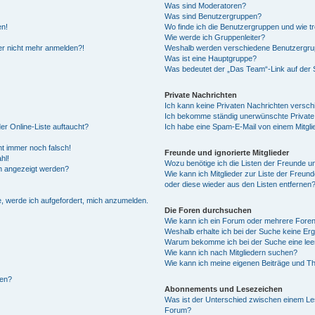
Was sind Moderatoren?
Was sind Benutzergruppen?
en!
Wo finde ich die Benutzergruppen und wie tr
Wie werde ich Gruppenleiter?
ber nicht mehr anmelden?!
Weshalb werden verschiedene Benutzergrupp
Was ist eine Hauptgruppe?
Was bedeutet der „Das Team“-Link auf der S
Private Nachrichten
Ich kann keine Privaten Nachrichten versch
Ich bekomme ständig unerwünschte Private
er Online-Liste auftaucht?
Ich habe eine Spam-E-Mail von einem Mitgli
ht immer noch falsch!
Freunde und ignorierte Mitglieder
hl!
Wozu benötige ich die Listen der Freunde und
en angezeigt werden?
Wie kann ich Mitglieder zur Liste der Freund
oder diese wieder aus den Listen entfernen
e, werde ich aufgefordert, mich anzumelden.
Die Foren durchsuchen
Wie kann ich ein Forum oder mehrere Fore
Weshalb erhalte ich bei der Suche keine Er
Warum bekomme ich bei der Suche eine lee
Wie kann ich nach Mitgliedern suchen?
Wie kann ich meine eigenen Beiträge und T
len?
Abonnements und Lesezeichen
Was ist der Unterschied zwischen einem L
Forum?