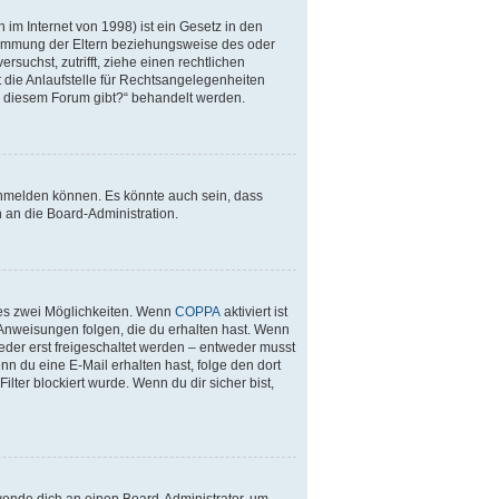
im Internet von 1998) ist ein Gesetz in den
stimmung der Eltern beziehungsweise des oder
rsuchst, zutrifft, ziehe einen rechtlichen
 die Anlaufstelle für Rechtsangelegenheiten
 zu diesem Forum gibt?“ behandelt werden.
anmelden können. Es könnte auch sein, dass
 an die Board-Administration.
 es zwei Möglichkeiten. Wenn
COPPA
aktiviert ist
 Anweisungen folgen, die du erhalten hast. Wenn
ieder erst freigeschaltet werden – entweder musst
enn du eine E-Mail erhalten hast, folge den dort
ter blockiert wurde. Wenn du dir sicher bist,
 wende dich an einen Board-Administrator, um