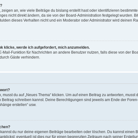
n?
igen an, wie viele Beiträge du bislang erstellt hast oder identifizieren bestimm
s nicht direkt ändern, da sie von der Board-Administration festgelegt wurden. Bit
lden dieses Verhalten nicht und ein Moderator oder Administrator wird deinen R
nk klicke, werde ich aufgefordert, mich anzumelden.
 E-Mail-Funktion für Nachrichten an andere Benutzer nutzen, falls diese von der Bo
urch Gäste verhindern.
twort?
musst du auf „Neues Thema“ klicken. Um auf einen Beitrag zu antworten, musst du
en Beitrag schreiben kannst. Deine Berechtigungen sind jeweils am Ende der Foren- 
nhänge erstellen“ usw.
schen?
, kannst du nur deine eigenen Beiträge bearbeiten oder löschen. Du kannst einen 
nklickst; eventuell ist dies nur für einen begrenzten Zeitraum nach seiner Erstel