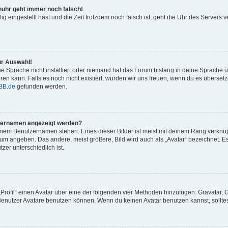
enuhr geht immer noch falsch!
tig eingestellt hast und die Zeit trotzdem noch falsch ist, geht die Uhr des Servers v
ur Auswahl!
e Sprache nicht installiert oder niemand hat das Forum bislang in deine Sprache üb
ieren kann. Falls es noch nicht existiert, würden wir uns freuen, wenn du es übers
BB.de
gefunden werden.
tzernamen angezeigt werden?
inem Benutzernamen stehen. Eines dieser Bilder ist meist mit deinem Rang verknüpf
um angeben. Das andere, meist größere, Bild wird auch als „Avatar“ bezeichnet. Es
zer unterschiedlich ist.
„Profil“ einen Avatar über eine der folgenden vier Methoden hinzufügen: Gravatar,
enutzer Avatare benutzen können. Wenn du keinen Avatar benutzen kannst, solltest