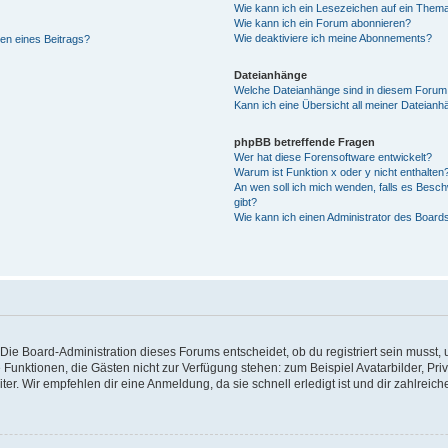
Wie kann ich ein Lesezeichen auf ein Them
Wie kann ich ein Forum abonnieren?
Wie deaktiviere ich meine Abonnements?
en eines Beitrags?
Dateianhänge
Welche Dateianhänge sind in diesem Forum
Kann ich eine Übersicht all meiner Dateianh
phpBB betreffende Fragen
Wer hat diese Forensoftware entwickelt?
Warum ist Funktion x oder y nicht enthalten
An wen soll ich mich wenden, falls es Besc
gibt?
Wie kann ich einen Administrator des Board
Die Board-Administration dieses Forums entscheidet, ob du registriert sein musst, u
iche Funktionen, die Gästen nicht zur Verfügung stehen: zum Beispiel Avatarbilder, P
ter. Wir empfehlen dir eine Anmeldung, da sie schnell erledigt ist und dir zahlreiche 