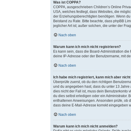
Was ist COPPA?
COPPA, ausgeschrieben Children’s Online Privacy
USA, welches festlegt, dass Websites, die mögl
der Erziehungsberechtigten benötigen. Wenn du dir 
Beistand zu Rate. Bitte beachte, dass phpBB Lim
jeglicher Art ist; außer solchen, die unter der 
Nach oben
Warum kann ich mich nicht registrieren?
Es kann sein, dass die Board-Administration die
deine IP-Adresse oder der Benutzername, mit dem
Nach oben
Ich habe mich registriert, kann mich aber nich
Überprüfe zuerst, ob du den richtigen Benutzer
und du angegeben hast, dass du unter 13 Jahre a
dies nicht der Fall ist, muss dein Benutzerkonto
du dies selbst erledigen oder ein Administrator. B
enthaltenen Anweisungen. Ansonsten prüfe, ob du
dass deine E-Mail-Adresse korrekt eingegeben wu
Nach oben
Warum kann ich mich nicht anmelden?
Dafür gibt es viele mögliche Gründe. Prüfe zunäc