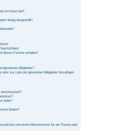
ete ich ihnen bei?
en farbig dargestellt?
tartseite?
icken!
 Nachrichten!
ed dieses Forums erhalten!
 ignorierten Mitglieder?
e oder zur Liste der ignorierten Mitglieder hinzufügen
?
n durchsuchen?
gebnisse?
re Seite?
hemen finden?
esezeichen und einem Abonnements für ein Thema oder