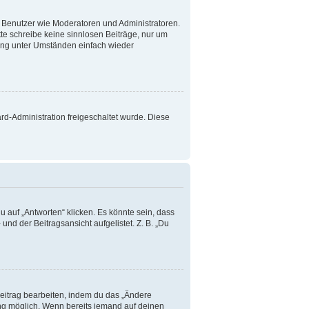
te Benutzer wie Moderatoren und Administratoren.
te schreibe keine sinnlosen Beiträge, nur um
ang unter Umständen einfach wieder
ard-Administration freigeschaltet wurde. Diese
 auf „Antworten“ klicken. Es könnte sein, dass
und der Beitragsansicht aufgelistet. Z. B. „Du
Beitrag bearbeiten, indem du das „Ändere
lung möglich. Wenn bereits jemand auf deinen