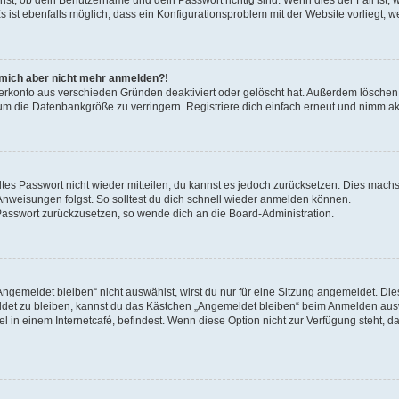
s ist ebenfalls möglich, dass ein Konfigurationsproblem mit der Website vorliegt, w
nn mich aber nicht mehr anmelden?!
zerkonto aus verschieden Gründen deaktiviert oder gelöscht hat. Außerdem löschen 
um die Datenbankgröße zu verringern. Registriere dich einfach erneut und nimm akt
altes Passwort nicht wieder mitteilen, du kannst es jedoch zurücksetzen. Dies machs
nweisungen folgst. So solltest du dich schnell wieder anmelden können.
n Passwort zurückzusetzen, so wende dich an die Board-Administration.
gemeldet bleiben“ nicht auswählst, wirst du nur für eine Sitzung angemeldet. Die
det zu bleiben, kannst du das Kästchen „Angemeldet bleiben“ beim Anmelden ausw
l in einem Internetcafé, befindest. Wenn diese Option nicht zur Verfügung steht, d