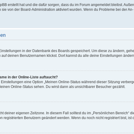
phpBB erstellt hat und die dafür sorgen, dass du im Forum angemeldet bleibst. Auß
n sie von der Board-Administration aktiviert wurden. Wenn du Probleme bei der An
gen
e Einstellungen in der Datenbank des Boards gespeichert. Um diese zu ändern, gehe
 auf deinen Benutzernamen klickst. Dort kannst du alle deine Einstellungen änder
me in der Online-Liste auftaucht?
n Einstellungen eine Option „Meinen Online-Status während dieser Sitzung verberg
deinen Online-Status sehen. Du wirst dann als unsichtbarer Besucher gezählt.
cht deiner eigenen Zeitzone. In diesem Fall solltest du im „Persönlichen Bereich“ d
on registrierten Benutzern geändert werden. Wenn du noch nicht registriert bist, ist d