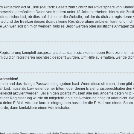
 Protection Act of 1998 (deutsch: Gesetz zum Schutz der Privatsphäre von Kindern 
icherweise persönliche Daten von Kindern unter 13 Jahren erheben, hierzu die Zu
unsicher bist, ob dies auf dich oder die Website, auf der du dich zu registrieren ve
ited und der Besitzer dieses Boards keine Rechtsberatung anbieten kann und nicht
Frage „An wen soll ich mich wenden, falls es Beschwerden oder juristische Anfragen
 Registrierung komplett ausgeschaltet hat, damit sich keine neuen Benutzer mehr 
 du dich registrieren möchtest, gesperrt wurden. Um Hilfe zu erhalten, wende dich
t anmelden!
namen und das richtige Passwort eingegeben hast. Wenn diese stimmen, dann gibt
lt bist, musst du bzw. einer deiner Eltern oder deiner Erziehungsberechtigten den
 vielleicht aktiviert werden. Bei einigen Boards müssen alle neu angemeldeten Mitgl
ei der Registrierung wurde dir mitgeteilt, ob eine Aktivierung nötig ist oder nicht. W
 deine E-Mail-Adresse korrekt eingegeben hast oder die E-Mail von einem Spam-Fil
rde, dann kontaktiere einen Administrator.
hst, ob dein Benutzername und dein Passwort richtig sind. Wenn dies der Fall ist,