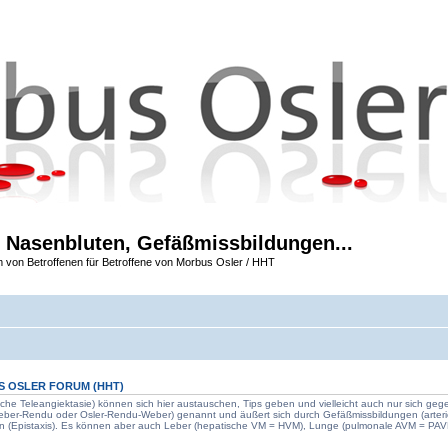
 Nasenbluten, Gefäßmissbildungen...
m von Betroffenen für Betroffene von Morbus Osler / HHT
S OSLER FORUM
(HHT)
che Teleangiektasie) können sich hier austauschen, Tips geben und vielleicht auch nur sich geg
Weber-Rendu oder Osler-Rendu-Weber) genannt und äußert sich durch Gefäßmissbildungen (arter
n (Epistaxis). Es können aber auch Leber (hepatische VM = HVM), Lunge (pulmonale AVM = PAVM