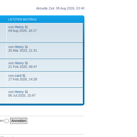
Aktuelle Zeit: 08 Aug 2026, 03:40
LETZTER BEITRAG
N
von
Henry
e
04 Aug 2026, 16:17
u
e
s
t
N
von
Henry
e
e
25 Mär 2025, 21:31
r
u
B
e
e
s
N
von
Henry
i
t
e
21 Feb 2026, 09:47
t
e
u
r
r
e
a
N
von
card
B
s
g
e
17 Feb 2026, 14:28
e
t
u
i
e
e
t
r
s
r
N
von
Henry
B
t
a
e
06 Jul 2025, 15:47
e
e
g
u
i
r
e
t
B
s
r
e
t
a
i
e
g
t
r
r
ben
B
a
e
g
i
t
r