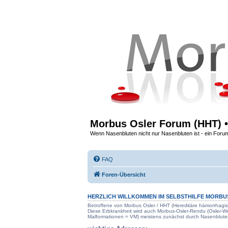
Morbus Osler Forum (HHT) •
Wenn Nasenbluten nicht nur Nasenbluten ist - ein Foru
FAQ
Foren-Übersicht
HERZLICH WILLKOMMEN IM SELBSTHILFE
MORBU
Betroffene von Morbus Osler / HHT (Hereditäre hämorrhagis
Diese Erbkrankheit wird auch Morbus-Osler-Rendu (Osler-
Malformationen = VM) meistens zunächst durch Nasenblute