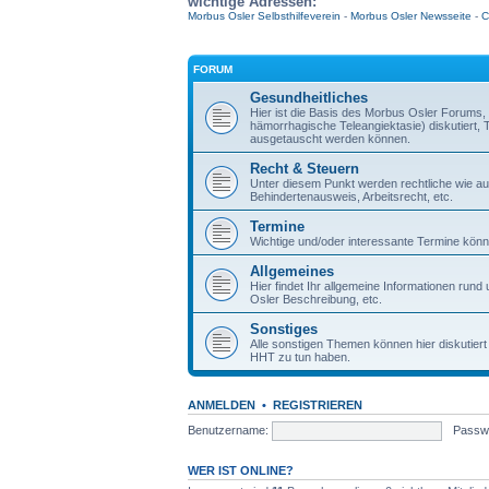
wichtige Adressen:
Morbus Osler Selbsthilfeverein
-
Morbus Osler Newsseite
-
C
FORUM
Gesundheitliches
Hier ist die Basis des Morbus Osler Forum
hämorrhagische Teleangiektasie) diskutiert,
ausgetauscht werden können.
Recht & Steuern
Unter diesem Punkt werden rechtliche wie auc
Behindertenausweis, Arbeitsrecht, etc.
Termine
Wichtige und/oder interessante Termine könne
Allgemeines
Hier findet Ihr allgemeine Informationen ru
Osler Beschreibung, etc.
Sonstiges
Alle sonstigen Themen können hier diskutier
HHT zu tun haben.
ANMELDEN
•
REGISTRIEREN
Benutzername:
Passwo
WER IST ONLINE?