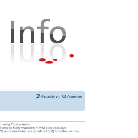
Registrieren
Anmelden
enseitig Trost spenden.
iovenöse Malformationen = AVM oder vaskuläre
) und/oder Gehirn (cerebrale = CVM) betroffen werden.