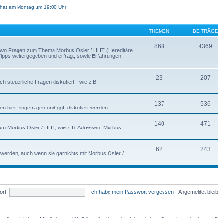
hat am Montag um 19:00 Uhr
THEMEN
BEITRÄGE
868
4369
s, wo Fragen zum Thema Morbus Osler / HHT (Hereditäre
 Tipps weitergegeben und erfragt, sowie Erfahrungen
23
207
h steuerliche Fragen diskutiert - wie z.B.
137
536
n hier eingetragen und ggf. diskutiert werden.
140
471
nd um Morbus Osler / HHT, wie z.B. Adressen, Morbus
62
243
t werden, auch wenn sie garnichts mit Morbus Osler /
rt:
Ich habe mein Passwort vergessen
|
Angemeldet blei