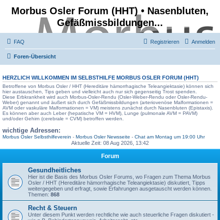
Morbus Osler Forum (HHT) • Nasenbluten,
Gefäßmissbildungen...
FAQ
Registrieren
Anmelden
Foren-Übersicht
HERZLICH WILLKOMMEN IM SELBSTHILFE
MORBUS OSLER FORUM
(HHT)
Betroffene von Morbus Osler / HHT (Hereditäre hämorrhagische Teleangiektasie) können sich
hier austauschen, Tips geben und vielleicht auch nur sich gegenseitig Trost spenden.
Diese Erbkrankheit wird auch Morbus-Osler-Rendu (Osler-Weber-Rendu oder Osler-Rendu-
Weber) genannt und äußert sich durch Gefäßmissbildungen (arteriovenöse Malformationen =
AVM oder vaskuläre Malformationen = VM) meistens zunächst durch Nasenbluten (Epistaxis).
Es können aber auch Leber (hepatische VM = HVM), Lunge (pulmonale AVM = PAVM)
und/oder Gehirn (cerebrale = CVM) betroffen werden.
wichtige Adressen:
Morbus Osler Selbsthilfeverein
-
Morbus Osler Newsseite
-
Chat am Montag um 19:00 Uhr
Aktuelle Zeit: 08 Aug 2026, 13:42
Forum
Gesundheitliches
Hier ist die Basis des Morbus Osler Forums, wo Fragen zum Thema Morbus
Osler / HHT (Hereditäre hämorrhagische Teleangiektasie) diskutiert, Tipps
weitergegeben und erfragt, sowie Erfahrungen ausgetauscht werden können.
Themen:
868
Recht & Steuern
Unter diesem Punkt werden rechtliche wie auch steuerliche Fragen diskutiert -