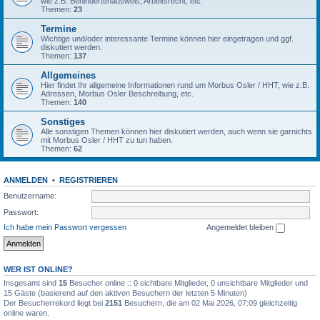
wie z.B. Behindertenausweis, Arbeitsrecht, etc.
Themen:
23
Termine
Wichtige und/oder interessante Termine können hier eingetragen und ggf.
diskutiert werden.
Themen:
137
Allgemeines
Hier findet Ihr allgemeine Informationen rund um Morbus Osler / HHT, wie z.B.
Adressen, Morbus Osler Beschreibung, etc.
Themen:
140
Sonstiges
Alle sonstigen Themen können hier diskutiert werden, auch wenn sie garnichts
mit Morbus Osler / HHT zu tun haben.
Themen:
62
ANMELDEN
•
REGISTRIEREN
Benutzername:
Passwort:
Ich habe mein Passwort vergessen
Angemeldet bleiben
WER IST ONLINE?
Insgesamt sind
15
Besucher online :: 0 sichtbare Mitglieder, 0 unsichtbare Mitglieder und
15 Gäste (basierend auf den aktiven Besuchern der letzten 5 Minuten)
Der Besucherrekord liegt bei
2151
Besuchern, die am 02 Mai 2026, 07:09 gleichzeitig
online waren.