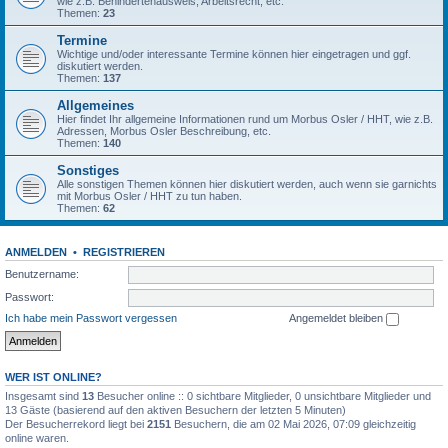
wie z.B. Behindertenausweis, Arbeitsrecht, etc.
Themen:
23
Termine
Wichtige und/oder interessante Termine können hier eingetragen und ggf.
diskutiert werden.
Themen:
137
Allgemeines
Hier findet Ihr allgemeine Informationen rund um Morbus Osler / HHT, wie z.B.
Adressen, Morbus Osler Beschreibung, etc.
Themen:
140
Sonstiges
Alle sonstigen Themen können hier diskutiert werden, auch wenn sie garnichts
mit Morbus Osler / HHT zu tun haben.
Themen:
62
ANMELDEN
•
REGISTRIEREN
Benutzername:
Passwort:
Ich habe mein Passwort vergessen
Angemeldet bleiben
WER IST ONLINE?
Insgesamt sind
13
Besucher online :: 0 sichtbare Mitglieder, 0 unsichtbare Mitglieder und
13 Gäste (basierend auf den aktiven Besuchern der letzten 5 Minuten)
Der Besucherrekord liegt bei
2151
Besuchern, die am 02 Mai 2026, 07:09 gleichzeitig
online waren.