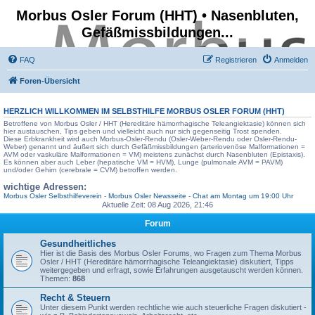
Morbus Osler Forum (HHT) • Nasenbluten,
Gefäßmissbildungen...
FAQ
Registrieren
Anmelden
Foren-Übersicht
HERZLICH WILLKOMMEN IM SELBSTHILFE
MORBUS OSLER FORUM
(HHT)
Betroffene von Morbus Osler / HHT (Hereditäre hämorrhagische Teleangiektasie) können sich
hier austauschen, Tips geben und vielleicht auch nur sich gegenseitig Trost spenden.
Diese Erbkrankheit wird auch Morbus-Osler-Rendu (Osler-Weber-Rendu oder Osler-Rendu-
Weber) genannt und äußert sich durch Gefäßmissbildungen (arteriovenöse Malformationen =
AVM oder vaskuläre Malformationen = VM) meistens zunächst durch Nasenbluten (Epistaxis).
Es können aber auch Leber (hepatische VM = HVM), Lunge (pulmonale AVM = PAVM)
und/oder Gehirn (cerebrale = CVM) betroffen werden.
wichtige Adressen:
Morbus Osler Selbsthilfeverein
-
Morbus Osler Newsseite
-
Chat am Montag um 19:00 Uhr
Aktuelle Zeit: 08 Aug 2026, 21:46
Forum
Gesundheitliches
Hier ist die Basis des Morbus Osler Forums, wo Fragen zum Thema Morbus
Osler / HHT (Hereditäre hämorrhagische Teleangiektasie) diskutiert, Tipps
weitergegeben und erfragt, sowie Erfahrungen ausgetauscht werden können.
Themen:
868
Recht & Steuern
Unter diesem Punkt werden rechtliche wie auch steuerliche Fragen diskutiert -