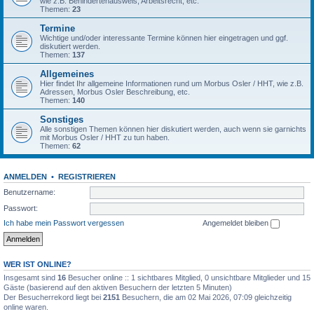
wie z.B. Behindertenausweis, Arbeitsrecht, etc.
Themen:
23
Termine
Wichtige und/oder interessante Termine können hier eingetragen und ggf.
diskutiert werden.
Themen:
137
Allgemeines
Hier findet Ihr allgemeine Informationen rund um Morbus Osler / HHT, wie z.B.
Adressen, Morbus Osler Beschreibung, etc.
Themen:
140
Sonstiges
Alle sonstigen Themen können hier diskutiert werden, auch wenn sie garnichts
mit Morbus Osler / HHT zu tun haben.
Themen:
62
ANMELDEN
•
REGISTRIEREN
Benutzername:
Passwort:
Ich habe mein Passwort vergessen
Angemeldet bleiben
WER IST ONLINE?
Insgesamt sind
16
Besucher online :: 1 sichtbares Mitglied, 0 unsichtbare Mitglieder und 15
Gäste (basierend auf den aktiven Besuchern der letzten 5 Minuten)
Der Besucherrekord liegt bei
2151
Besuchern, die am 02 Mai 2026, 07:09 gleichzeitig
online waren.