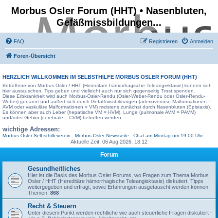
Morbus Osler Forum (HHT) • Nasenbluten,
Gefäßmissbildungen...
FAQ
Registrieren
Anmelden
Foren-Übersicht
HERZLICH WILLKOMMEN IM SELBSTHILFE
MORBUS OSLER FORUM
(HHT)
Betroffene von Morbus Osler / HHT (Hereditäre hämorrhagische Teleangiektasie) können sich
hier austauschen, Tips geben und vielleicht auch nur sich gegenseitig Trost spenden.
Diese Erbkrankheit wird auch Morbus-Osler-Rendu (Osler-Weber-Rendu oder Osler-Rendu-
Weber) genannt und äußert sich durch Gefäßmissbildungen (arteriovenöse Malformationen =
AVM oder vaskuläre Malformationen = VM) meistens zunächst durch Nasenbluten (Epistaxis).
Es können aber auch Leber (hepatische VM = HVM), Lunge (pulmonale AVM = PAVM)
und/oder Gehirn (cerebrale = CVM) betroffen werden.
wichtige Adressen:
Morbus Osler Selbsthilfeverein
-
Morbus Osler Newsseite
-
Chat am Montag um 19:00 Uhr
Aktuelle Zeit: 06 Aug 2026, 18:12
Forum
Gesundheitliches
Hier ist die Basis des Morbus Osler Forums, wo Fragen zum Thema Morbus
Osler / HHT (Hereditäre hämorrhagische Teleangiektasie) diskutiert, Tipps
weitergegeben und erfragt, sowie Erfahrungen ausgetauscht werden können.
Themen:
868
Recht & Steuern
Unter diesem Punkt werden rechtliche wie auch steuerliche Fragen diskutiert -