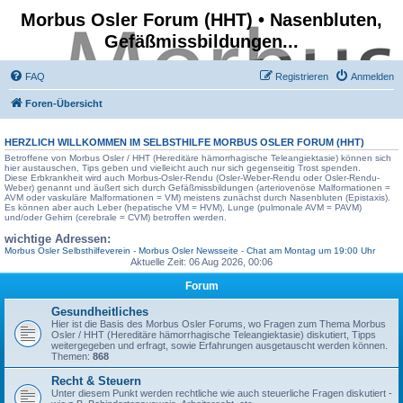
Morbus Osler Forum (HHT) • Nasenbluten,
Gefäßmissbildungen...
FAQ
Registrieren
Anmelden
Foren-Übersicht
HERZLICH WILLKOMMEN IM SELBSTHILFE
MORBUS OSLER FORUM
(HHT)
Betroffene von Morbus Osler / HHT (Hereditäre hämorrhagische Teleangiektasie) können sich
hier austauschen, Tips geben und vielleicht auch nur sich gegenseitig Trost spenden.
Diese Erbkrankheit wird auch Morbus-Osler-Rendu (Osler-Weber-Rendu oder Osler-Rendu-
Weber) genannt und äußert sich durch Gefäßmissbildungen (arteriovenöse Malformationen =
AVM oder vaskuläre Malformationen = VM) meistens zunächst durch Nasenbluten (Epistaxis).
Es können aber auch Leber (hepatische VM = HVM), Lunge (pulmonale AVM = PAVM)
und/oder Gehirn (cerebrale = CVM) betroffen werden.
wichtige Adressen:
Morbus Osler Selbsthilfeverein
-
Morbus Osler Newsseite
-
Chat am Montag um 19:00 Uhr
Aktuelle Zeit: 06 Aug 2026, 00:06
Forum
Gesundheitliches
Hier ist die Basis des Morbus Osler Forums, wo Fragen zum Thema Morbus
Osler / HHT (Hereditäre hämorrhagische Teleangiektasie) diskutiert, Tipps
weitergegeben und erfragt, sowie Erfahrungen ausgetauscht werden können.
Themen:
868
Recht & Steuern
Unter diesem Punkt werden rechtliche wie auch steuerliche Fragen diskutiert -