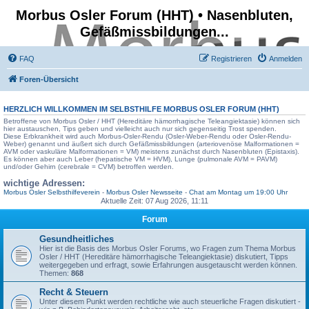
Morbus Osler Forum (HHT) • Nasenbluten,
Gefäßmissbildungen...
FAQ
Registrieren
Anmelden
Foren-Übersicht
HERZLICH WILLKOMMEN IM SELBSTHILFE
MORBUS OSLER FORUM
(HHT)
Betroffene von Morbus Osler / HHT (Hereditäre hämorrhagische Teleangiektasie) können sich
hier austauschen, Tips geben und vielleicht auch nur sich gegenseitig Trost spenden.
Diese Erbkrankheit wird auch Morbus-Osler-Rendu (Osler-Weber-Rendu oder Osler-Rendu-
Weber) genannt und äußert sich durch Gefäßmissbildungen (arteriovenöse Malformationen =
AVM oder vaskuläre Malformationen = VM) meistens zunächst durch Nasenbluten (Epistaxis).
Es können aber auch Leber (hepatische VM = HVM), Lunge (pulmonale AVM = PAVM)
und/oder Gehirn (cerebrale = CVM) betroffen werden.
wichtige Adressen:
Morbus Osler Selbsthilfeverein
-
Morbus Osler Newsseite
-
Chat am Montag um 19:00 Uhr
Aktuelle Zeit: 07 Aug 2026, 11:11
Forum
Gesundheitliches
Hier ist die Basis des Morbus Osler Forums, wo Fragen zum Thema Morbus
Osler / HHT (Hereditäre hämorrhagische Teleangiektasie) diskutiert, Tipps
weitergegeben und erfragt, sowie Erfahrungen ausgetauscht werden können.
Themen:
868
Recht & Steuern
Unter diesem Punkt werden rechtliche wie auch steuerliche Fragen diskutiert -