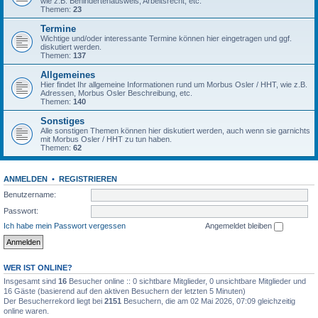
wie z.B. Behindertenausweis, Arbeitsrecht, etc.
Themen:
23
Termine
Wichtige und/oder interessante Termine können hier eingetragen und ggf.
diskutiert werden.
Themen:
137
Allgemeines
Hier findet Ihr allgemeine Informationen rund um Morbus Osler / HHT, wie z.B.
Adressen, Morbus Osler Beschreibung, etc.
Themen:
140
Sonstiges
Alle sonstigen Themen können hier diskutiert werden, auch wenn sie garnichts
mit Morbus Osler / HHT zu tun haben.
Themen:
62
ANMELDEN
•
REGISTRIEREN
Benutzername:
Passwort:
Ich habe mein Passwort vergessen
Angemeldet bleiben
WER IST ONLINE?
Insgesamt sind
16
Besucher online :: 0 sichtbare Mitglieder, 0 unsichtbare Mitglieder und
16 Gäste (basierend auf den aktiven Besuchern der letzten 5 Minuten)
Der Besucherrekord liegt bei
2151
Besuchern, die am 02 Mai 2026, 07:09 gleichzeitig
online waren.