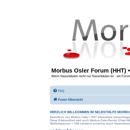
Morbus Osler Forum (HHT) •
Wenn Nasenbluten nicht nur Nasenbluten ist - ein Foru
FAQ
Foren-Übersicht
HERZLICH WILLKOMMEN IM SELBSTHILFE
MORBU
Betroffene von Morbus Osler / HHT (Hereditäre hämorrhagis
Diese Erbkrankheit wird auch Morbus-Osler-Rendu (Osler-
Malformationen = VM) meistens zunächst durch Nasenblute