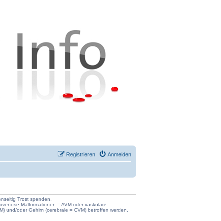
Registrieren
Anmelden
enseitig Trost spenden.
iovenöse Malformationen = AVM oder vaskuläre
) und/oder Gehirn (cerebrale = CVM) betroffen werden.