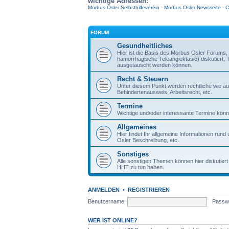
wichtige Adressen:
Morbus Osler Selbsthilfeverein
-
Morbus Osler Newsseite
-
C
FORUM
Gesundheitliches
Hier ist die Basis des Morbus Osler Forum
hämorrhagische Teleangiektasie) diskutiert,
ausgetauscht werden können.
Recht & Steuern
Unter diesem Punkt werden rechtliche wie auc
Behindertenausweis, Arbeitsrecht, etc.
Termine
Wichtige und/oder interessante Termine könne
Allgemeines
Hier findet Ihr allgemeine Informationen ru
Osler Beschreibung, etc.
Sonstiges
Alle sonstigen Themen können hier diskutier
HHT zu tun haben.
ANMELDEN
•
REGISTRIEREN
Benutzername:
Passwo
WER IST ONLINE?