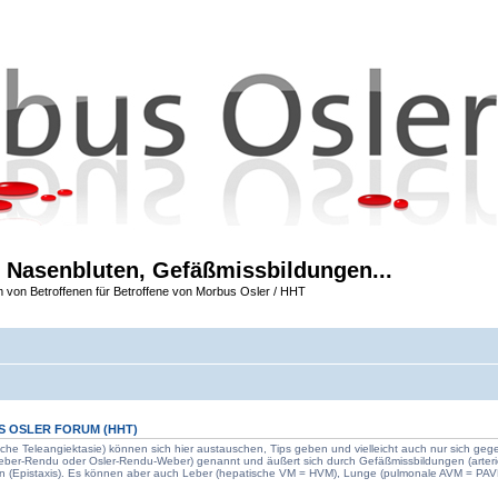
 Nasenbluten, Gefäßmissbildungen...
m von Betroffenen für Betroffene von Morbus Osler / HHT
S OSLER FORUM
(HHT)
che Teleangiektasie) können sich hier austauschen, Tips geben und vielleicht auch nur sich geg
Weber-Rendu oder Osler-Rendu-Weber) genannt und äußert sich durch Gefäßmissbildungen (arter
n (Epistaxis). Es können aber auch Leber (hepatische VM = HVM), Lunge (pulmonale AVM = PAVM