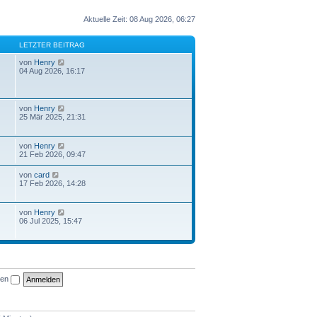
Aktuelle Zeit: 08 Aug 2026, 06:27
LETZTER BEITRAG
N
von
Henry
e
04 Aug 2026, 16:17
u
e
s
t
N
von
Henry
e
e
25 Mär 2025, 21:31
r
u
B
e
e
s
N
von
Henry
i
t
e
21 Feb 2026, 09:47
t
e
u
r
r
e
a
N
von
card
B
s
g
e
17 Feb 2026, 14:28
e
t
u
i
e
e
t
r
s
r
N
von
Henry
B
t
a
e
06 Jul 2025, 15:47
e
e
g
u
i
r
e
t
B
s
r
e
t
a
i
e
g
t
r
r
ben
B
a
e
g
i
t
r