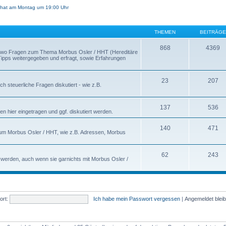
hat am Montag um 19:00 Uhr
THEMEN
BEITRÄGE
868
4369
s, wo Fragen zum Thema Morbus Osler / HHT (Hereditäre
 Tipps weitergegeben und erfragt, sowie Erfahrungen
23
207
h steuerliche Fragen diskutiert - wie z.B.
137
536
n hier eingetragen und ggf. diskutiert werden.
140
471
nd um Morbus Osler / HHT, wie z.B. Adressen, Morbus
62
243
t werden, auch wenn sie garnichts mit Morbus Osler /
rt:
Ich habe mein Passwort vergessen
|
Angemeldet blei