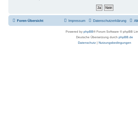
Foren-Übersicht
Impressum
Datenschutzerklärung
Al
Powered by
phpBB
® Forum Software © phpBB Lim
Deutsche Übersetzung durch
phpBB.de
Datenschutz
|
Nutzungsbedingungen