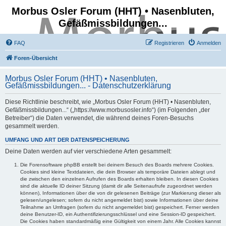
Morbus Osler Forum (HHT) • Nasenbluten,
Gefäßmissbildungen...
FAQ
Registrieren
Anmelden
Foren-Übersicht
Morbus Osler Forum (HHT) • Nasenbluten,
Gefäßmissbildungen... - Datenschutzerklärung
Diese Richtlinie beschreibt, wie „Morbus Osler Forum (HHT) • Nasenbluten,
Gefäßmissbildungen...“ („https://www.morbusosler.info“) (im Folgenden „der
Betreiber“) die Daten verwendet, die während deines Foren-Besuchs
gesammelt werden.
UMFANG UND ART DER DATENSPEICHERUNG
Deine Daten werden auf vier verschiedene Arten gesammelt:
Die Forensoftware phpBB erstellt bei deinem Besuch des Boards mehrere Cookies.
Cookies sind kleine Textdateien, die dein Browser als temporäre Dateien ablegt und
die zwischen den einzelnen Aufrufen des Boards erhalten bleiben. In diesen Cookies
sind die aktuelle ID deiner Sitzung (damit dir alle Seitenaufrufe zugeordnet werden
können), Informationen über die von dir gelesenen Beiträge (zur Markierung dieser als
gelesen/ungelesen; sofern du nicht angemeldet bist) sowie Informationen über deine
Teilnahme an Umfragen (sofern du nicht angemeldet bist) gespeichert. Ferner werden
deine Benutzer-ID, ein Authentifizierungsschlüssel und eine Session-ID gespeichert.
Die Cookies haben standardmäßig eine Gültigkeit von einem Jahr. Alle Cookies kannst