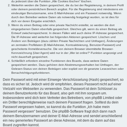
du jederzeit über die Funktion „Alle Cookies löschen“ löschen.
Weiterhin werden die Daten gespeichert, die du bei der Registrierung, in deinem Profil
oder deinem persönlichem Bereich angibst. Für die Registrierung sind mindestens ein
eindeutiger Benutzername, eine E-Mail-Adresse und ein Passwort notwendig. Wenn
durch den Betreiber weitere Daten als notwendig festgelegt wurden, so ist dies für
dich vor deren Eingabe ersichtlich.
Wenn du einen Beitrag oder eine private Nachricht erstellst, so werden die dort
eingegebenen Daten ebenfalls gespeichert. Gleiches gilt, wenn du einen Beitrag als
Entwurf zwischenspeicherst. In diesen Fällen wird auch deine IP-Adresse gespeichert.
Die IP-Adresse wird weiterhin bei folgenden Aktionen gespeichert: Löschen und
Ändern von Beiträgen (dazu zählen Private Nachrichten und Umfragen), Änderungen
an zentralen Profildaten (E-Mail-Adresse, Kontoaktivierung, Benutzer-Passwort) und
gescheiterte Anmeldeversuche. Die von deinem Browser übermittelte Browser-
Kennzeichnung (User Agent) wird nur in der „Wer ist online?“-Funktion angezeigt und
nicht dauerhaft gespeichert.
Schließlich erfordern einzelne Funktionen des Boards, dass weitere Daten
gespeichert werden. Dazu gehören dein Abstimmungsverhalten bei Umfragen, der
Gelesen-Status von deinen Beiträgen oder explizit von dir gesetzte Lesezeichen oder
Benachrichtigungsfunktionen.
Dein Passwort wird mit einer Einwege-Verschlüsselung (Hash) gespeichert, so
dass es sicher ist. Jedoch wird dir empfohlen, dieses Passwort nicht auf einer
Vielzahl von Webseiten zu verwenden. Das Passwort ist dein Schlüssel zu
deinem Benutzerkonto für das Board, also geh mit ihm sorgsam um.
Insbesondere wird dich kein Vertreter des Betreibers, von phpBB Limited oder
ein Dritter berechtigterweise nach deinem Passwort fragen. Solltest du dein
Passwort vergessen haben, so kannst du die Funktion „Ich habe mein
Passwort vergessen“ benutzen. Die phpBB-Software fragt dich dann nach
deinem Benutzernamen und deiner E-Mail-Adresse und sendet anschließend
ein neu generiertes Passwort an diese Adresse, mit dem du dann auf das
Board zugreifen kannst.