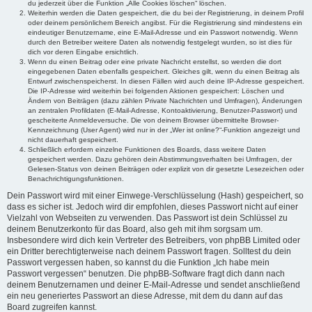
du jederzeit über die Funktion „Alle Cookies löschen“ löschen.
Weiterhin werden die Daten gespeichert, die du bei der Registrierung, in deinem Profil
oder deinem persönlichem Bereich angibst. Für die Registrierung sind mindestens ein
eindeutiger Benutzername, eine E-Mail-Adresse und ein Passwort notwendig. Wenn
durch den Betreiber weitere Daten als notwendig festgelegt wurden, so ist dies für
dich vor deren Eingabe ersichtlich.
Wenn du einen Beitrag oder eine private Nachricht erstellst, so werden die dort
eingegebenen Daten ebenfalls gespeichert. Gleiches gilt, wenn du einen Beitrag als
Entwurf zwischenspeicherst. In diesen Fällen wird auch deine IP-Adresse gespeichert.
Die IP-Adresse wird weiterhin bei folgenden Aktionen gespeichert: Löschen und
Ändern von Beiträgen (dazu zählen Private Nachrichten und Umfragen), Änderungen
an zentralen Profildaten (E-Mail-Adresse, Kontoaktivierung, Benutzer-Passwort) und
gescheiterte Anmeldeversuche. Die von deinem Browser übermittelte Browser-
Kennzeichnung (User Agent) wird nur in der „Wer ist online?“-Funktion angezeigt und
nicht dauerhaft gespeichert.
Schließlich erfordern einzelne Funktionen des Boards, dass weitere Daten
gespeichert werden. Dazu gehören dein Abstimmungsverhalten bei Umfragen, der
Gelesen-Status von deinen Beiträgen oder explizit von dir gesetzte Lesezeichen oder
Benachrichtigungsfunktionen.
Dein Passwort wird mit einer Einwege-Verschlüsselung (Hash) gespeichert, so
dass es sicher ist. Jedoch wird dir empfohlen, dieses Passwort nicht auf einer
Vielzahl von Webseiten zu verwenden. Das Passwort ist dein Schlüssel zu
deinem Benutzerkonto für das Board, also geh mit ihm sorgsam um.
Insbesondere wird dich kein Vertreter des Betreibers, von phpBB Limited oder
ein Dritter berechtigterweise nach deinem Passwort fragen. Solltest du dein
Passwort vergessen haben, so kannst du die Funktion „Ich habe mein
Passwort vergessen“ benutzen. Die phpBB-Software fragt dich dann nach
deinem Benutzernamen und deiner E-Mail-Adresse und sendet anschließend
ein neu generiertes Passwort an diese Adresse, mit dem du dann auf das
Board zugreifen kannst.