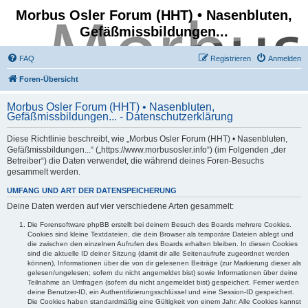
Morbus Osler Forum (HHT) • Nasenbluten,
Gefäßmissbildungen...
FAQ
Registrieren
Anmelden
Foren-Übersicht
Morbus Osler Forum (HHT) • Nasenbluten,
Gefäßmissbildungen... - Datenschutzerklärung
Diese Richtlinie beschreibt, wie „Morbus Osler Forum (HHT) • Nasenbluten,
Gefäßmissbildungen...“ („https://www.morbusosler.info“) (im Folgenden „der
Betreiber“) die Daten verwendet, die während deines Foren-Besuchs
gesammelt werden.
UMFANG UND ART DER DATENSPEICHERUNG
Deine Daten werden auf vier verschiedene Arten gesammelt:
Die Forensoftware phpBB erstellt bei deinem Besuch des Boards mehrere Cookies.
Cookies sind kleine Textdateien, die dein Browser als temporäre Dateien ablegt und
die zwischen den einzelnen Aufrufen des Boards erhalten bleiben. In diesen Cookies
sind die aktuelle ID deiner Sitzung (damit dir alle Seitenaufrufe zugeordnet werden
können), Informationen über die von dir gelesenen Beiträge (zur Markierung dieser als
gelesen/ungelesen; sofern du nicht angemeldet bist) sowie Informationen über deine
Teilnahme an Umfragen (sofern du nicht angemeldet bist) gespeichert. Ferner werden
deine Benutzer-ID, ein Authentifizierungsschlüssel und eine Session-ID gespeichert.
Die Cookies haben standardmäßig eine Gültigkeit von einem Jahr. Alle Cookies kannst