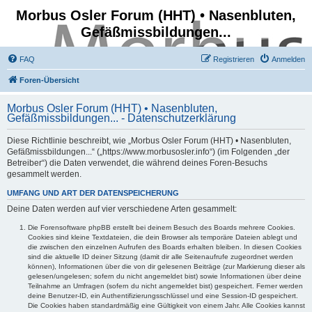
Morbus Osler Forum (HHT) • Nasenbluten,
Gefäßmissbildungen...
FAQ
Registrieren
Anmelden
Foren-Übersicht
Morbus Osler Forum (HHT) • Nasenbluten,
Gefäßmissbildungen... - Datenschutzerklärung
Diese Richtlinie beschreibt, wie „Morbus Osler Forum (HHT) • Nasenbluten,
Gefäßmissbildungen...“ („https://www.morbusosler.info“) (im Folgenden „der
Betreiber“) die Daten verwendet, die während deines Foren-Besuchs
gesammelt werden.
UMFANG UND ART DER DATENSPEICHERUNG
Deine Daten werden auf vier verschiedene Arten gesammelt:
Die Forensoftware phpBB erstellt bei deinem Besuch des Boards mehrere Cookies.
Cookies sind kleine Textdateien, die dein Browser als temporäre Dateien ablegt und
die zwischen den einzelnen Aufrufen des Boards erhalten bleiben. In diesen Cookies
sind die aktuelle ID deiner Sitzung (damit dir alle Seitenaufrufe zugeordnet werden
können), Informationen über die von dir gelesenen Beiträge (zur Markierung dieser als
gelesen/ungelesen; sofern du nicht angemeldet bist) sowie Informationen über deine
Teilnahme an Umfragen (sofern du nicht angemeldet bist) gespeichert. Ferner werden
deine Benutzer-ID, ein Authentifizierungsschlüssel und eine Session-ID gespeichert.
Die Cookies haben standardmäßig eine Gültigkeit von einem Jahr. Alle Cookies kannst