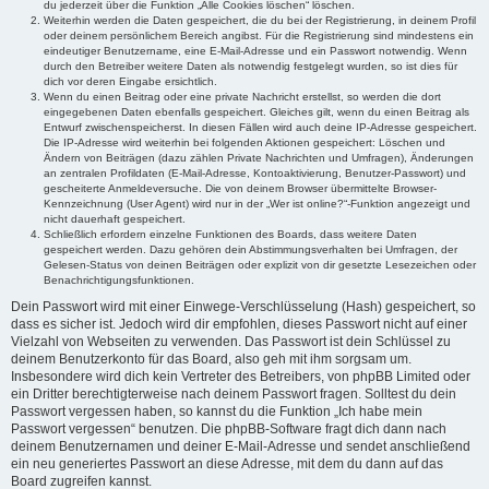
du jederzeit über die Funktion „Alle Cookies löschen“ löschen.
Weiterhin werden die Daten gespeichert, die du bei der Registrierung, in deinem Profil
oder deinem persönlichem Bereich angibst. Für die Registrierung sind mindestens ein
eindeutiger Benutzername, eine E-Mail-Adresse und ein Passwort notwendig. Wenn
durch den Betreiber weitere Daten als notwendig festgelegt wurden, so ist dies für
dich vor deren Eingabe ersichtlich.
Wenn du einen Beitrag oder eine private Nachricht erstellst, so werden die dort
eingegebenen Daten ebenfalls gespeichert. Gleiches gilt, wenn du einen Beitrag als
Entwurf zwischenspeicherst. In diesen Fällen wird auch deine IP-Adresse gespeichert.
Die IP-Adresse wird weiterhin bei folgenden Aktionen gespeichert: Löschen und
Ändern von Beiträgen (dazu zählen Private Nachrichten und Umfragen), Änderungen
an zentralen Profildaten (E-Mail-Adresse, Kontoaktivierung, Benutzer-Passwort) und
gescheiterte Anmeldeversuche. Die von deinem Browser übermittelte Browser-
Kennzeichnung (User Agent) wird nur in der „Wer ist online?“-Funktion angezeigt und
nicht dauerhaft gespeichert.
Schließlich erfordern einzelne Funktionen des Boards, dass weitere Daten
gespeichert werden. Dazu gehören dein Abstimmungsverhalten bei Umfragen, der
Gelesen-Status von deinen Beiträgen oder explizit von dir gesetzte Lesezeichen oder
Benachrichtigungsfunktionen.
Dein Passwort wird mit einer Einwege-Verschlüsselung (Hash) gespeichert, so
dass es sicher ist. Jedoch wird dir empfohlen, dieses Passwort nicht auf einer
Vielzahl von Webseiten zu verwenden. Das Passwort ist dein Schlüssel zu
deinem Benutzerkonto für das Board, also geh mit ihm sorgsam um.
Insbesondere wird dich kein Vertreter des Betreibers, von phpBB Limited oder
ein Dritter berechtigterweise nach deinem Passwort fragen. Solltest du dein
Passwort vergessen haben, so kannst du die Funktion „Ich habe mein
Passwort vergessen“ benutzen. Die phpBB-Software fragt dich dann nach
deinem Benutzernamen und deiner E-Mail-Adresse und sendet anschließend
ein neu generiertes Passwort an diese Adresse, mit dem du dann auf das
Board zugreifen kannst.