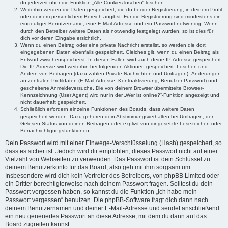
du jederzeit über die Funktion „Alle Cookies löschen“ löschen.
Weiterhin werden die Daten gespeichert, die du bei der Registrierung, in deinem Profil
oder deinem persönlichem Bereich angibst. Für die Registrierung sind mindestens ein
eindeutiger Benutzername, eine E-Mail-Adresse und ein Passwort notwendig. Wenn
durch den Betreiber weitere Daten als notwendig festgelegt wurden, so ist dies für
dich vor deren Eingabe ersichtlich.
Wenn du einen Beitrag oder eine private Nachricht erstellst, so werden die dort
eingegebenen Daten ebenfalls gespeichert. Gleiches gilt, wenn du einen Beitrag als
Entwurf zwischenspeicherst. In diesen Fällen wird auch deine IP-Adresse gespeichert.
Die IP-Adresse wird weiterhin bei folgenden Aktionen gespeichert: Löschen und
Ändern von Beiträgen (dazu zählen Private Nachrichten und Umfragen), Änderungen
an zentralen Profildaten (E-Mail-Adresse, Kontoaktivierung, Benutzer-Passwort) und
gescheiterte Anmeldeversuche. Die von deinem Browser übermittelte Browser-
Kennzeichnung (User Agent) wird nur in der „Wer ist online?“-Funktion angezeigt und
nicht dauerhaft gespeichert.
Schließlich erfordern einzelne Funktionen des Boards, dass weitere Daten
gespeichert werden. Dazu gehören dein Abstimmungsverhalten bei Umfragen, der
Gelesen-Status von deinen Beiträgen oder explizit von dir gesetzte Lesezeichen oder
Benachrichtigungsfunktionen.
Dein Passwort wird mit einer Einwege-Verschlüsselung (Hash) gespeichert, so
dass es sicher ist. Jedoch wird dir empfohlen, dieses Passwort nicht auf einer
Vielzahl von Webseiten zu verwenden. Das Passwort ist dein Schlüssel zu
deinem Benutzerkonto für das Board, also geh mit ihm sorgsam um.
Insbesondere wird dich kein Vertreter des Betreibers, von phpBB Limited oder
ein Dritter berechtigterweise nach deinem Passwort fragen. Solltest du dein
Passwort vergessen haben, so kannst du die Funktion „Ich habe mein
Passwort vergessen“ benutzen. Die phpBB-Software fragt dich dann nach
deinem Benutzernamen und deiner E-Mail-Adresse und sendet anschließend
ein neu generiertes Passwort an diese Adresse, mit dem du dann auf das
Board zugreifen kannst.