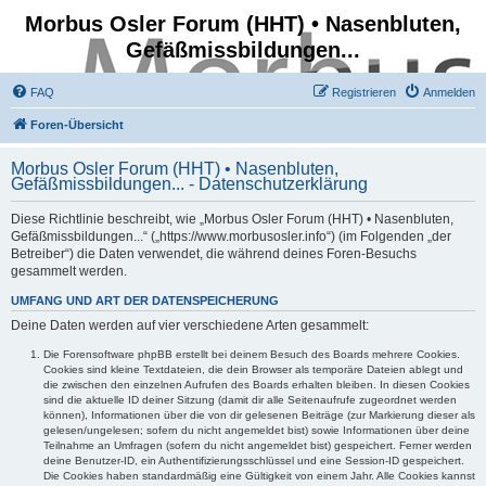
Morbus Osler Forum (HHT) • Nasenbluten,
Gefäßmissbildungen...
FAQ
Registrieren
Anmelden
Foren-Übersicht
Morbus Osler Forum (HHT) • Nasenbluten,
Gefäßmissbildungen... - Datenschutzerklärung
Diese Richtlinie beschreibt, wie „Morbus Osler Forum (HHT) • Nasenbluten,
Gefäßmissbildungen...“ („https://www.morbusosler.info“) (im Folgenden „der
Betreiber“) die Daten verwendet, die während deines Foren-Besuchs
gesammelt werden.
UMFANG UND ART DER DATENSPEICHERUNG
Deine Daten werden auf vier verschiedene Arten gesammelt:
Die Forensoftware phpBB erstellt bei deinem Besuch des Boards mehrere Cookies.
Cookies sind kleine Textdateien, die dein Browser als temporäre Dateien ablegt und
die zwischen den einzelnen Aufrufen des Boards erhalten bleiben. In diesen Cookies
sind die aktuelle ID deiner Sitzung (damit dir alle Seitenaufrufe zugeordnet werden
können), Informationen über die von dir gelesenen Beiträge (zur Markierung dieser als
gelesen/ungelesen; sofern du nicht angemeldet bist) sowie Informationen über deine
Teilnahme an Umfragen (sofern du nicht angemeldet bist) gespeichert. Ferner werden
deine Benutzer-ID, ein Authentifizierungsschlüssel und eine Session-ID gespeichert.
Die Cookies haben standardmäßig eine Gültigkeit von einem Jahr. Alle Cookies kannst