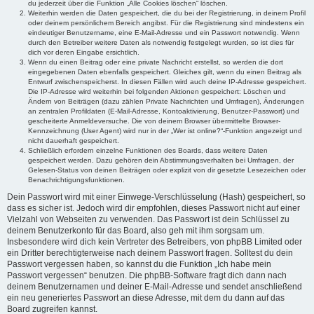
du jederzeit über die Funktion „Alle Cookies löschen“ löschen.
Weiterhin werden die Daten gespeichert, die du bei der Registrierung, in deinem Profil
oder deinem persönlichem Bereich angibst. Für die Registrierung sind mindestens ein
eindeutiger Benutzername, eine E-Mail-Adresse und ein Passwort notwendig. Wenn
durch den Betreiber weitere Daten als notwendig festgelegt wurden, so ist dies für
dich vor deren Eingabe ersichtlich.
Wenn du einen Beitrag oder eine private Nachricht erstellst, so werden die dort
eingegebenen Daten ebenfalls gespeichert. Gleiches gilt, wenn du einen Beitrag als
Entwurf zwischenspeicherst. In diesen Fällen wird auch deine IP-Adresse gespeichert.
Die IP-Adresse wird weiterhin bei folgenden Aktionen gespeichert: Löschen und
Ändern von Beiträgen (dazu zählen Private Nachrichten und Umfragen), Änderungen
an zentralen Profildaten (E-Mail-Adresse, Kontoaktivierung, Benutzer-Passwort) und
gescheiterte Anmeldeversuche. Die von deinem Browser übermittelte Browser-
Kennzeichnung (User Agent) wird nur in der „Wer ist online?“-Funktion angezeigt und
nicht dauerhaft gespeichert.
Schließlich erfordern einzelne Funktionen des Boards, dass weitere Daten
gespeichert werden. Dazu gehören dein Abstimmungsverhalten bei Umfragen, der
Gelesen-Status von deinen Beiträgen oder explizit von dir gesetzte Lesezeichen oder
Benachrichtigungsfunktionen.
Dein Passwort wird mit einer Einwege-Verschlüsselung (Hash) gespeichert, so
dass es sicher ist. Jedoch wird dir empfohlen, dieses Passwort nicht auf einer
Vielzahl von Webseiten zu verwenden. Das Passwort ist dein Schlüssel zu
deinem Benutzerkonto für das Board, also geh mit ihm sorgsam um.
Insbesondere wird dich kein Vertreter des Betreibers, von phpBB Limited oder
ein Dritter berechtigterweise nach deinem Passwort fragen. Solltest du dein
Passwort vergessen haben, so kannst du die Funktion „Ich habe mein
Passwort vergessen“ benutzen. Die phpBB-Software fragt dich dann nach
deinem Benutzernamen und deiner E-Mail-Adresse und sendet anschließend
ein neu generiertes Passwort an diese Adresse, mit dem du dann auf das
Board zugreifen kannst.