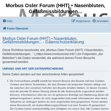
Morbus Osler Forum (HHT) • Nasenbluten,
Gefäßmissbildungen...
FAQ
Registrieren
Anmelden
Foren-Übersicht
Morbus Osler Forum (HHT) • Nasenbluten,
Gefäßmissbildungen... - Datenschutzerklärung
Diese Richtlinie beschreibt, wie „Morbus Osler Forum (HHT) • Nasenbluten,
Gefäßmissbildungen...“ („https://www.morbusosler.info“) (im Folgenden „der
Betreiber“) die Daten verwendet, die während deines Foren-Besuchs
gesammelt werden.
UMFANG UND ART DER DATENSPEICHERUNG
Deine Daten werden auf vier verschiedene Arten gesammelt:
Die Forensoftware phpBB erstellt bei deinem Besuch des Boards mehrere Cookies.
Cookies sind kleine Textdateien, die dein Browser als temporäre Dateien ablegt und
die zwischen den einzelnen Aufrufen des Boards erhalten bleiben. In diesen Cookies
sind die aktuelle ID deiner Sitzung (damit dir alle Seitenaufrufe zugeordnet werden
können), Informationen über die von dir gelesenen Beiträge (zur Markierung dieser als
gelesen/ungelesen; sofern du nicht angemeldet bist) sowie Informationen über deine
Teilnahme an Umfragen (sofern du nicht angemeldet bist) gespeichert. Ferner werden
deine Benutzer-ID, ein Authentifizierungsschlüssel und eine Session-ID gespeichert.
Die Cookies haben standardmäßig eine Gültigkeit von einem Jahr. Alle Cookies kannst