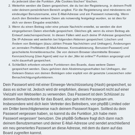
du jederzeit über die Funktion „Alle Cookies löschen“ löschen.
Weiterhin werden die Daten gespeichert, die du bei der Registrierung, in deinem Profil
oder deinem persönlichem Bereich angibst. Für die Registrierung sind mindestens ein
eindeutiger Benutzername, eine E-Mail-Adresse und ein Passwort notwendig. Wenn
durch den Betreiber weitere Daten als notwendig festgelegt wurden, so ist dies für
dich vor deren Eingabe ersichtlich.
Wenn du einen Beitrag oder eine private Nachricht erstellst, so werden die dort
eingegebenen Daten ebenfalls gespeichert. Gleiches gilt, wenn du einen Beitrag als
Entwurf zwischenspeicherst. In diesen Fällen wird auch deine IP-Adresse gespeichert.
Die IP-Adresse wird weiterhin bei folgenden Aktionen gespeichert: Löschen und
Ändern von Beiträgen (dazu zählen Private Nachrichten und Umfragen), Änderungen
an zentralen Profildaten (E-Mail-Adresse, Kontoaktivierung, Benutzer-Passwort) und
gescheiterte Anmeldeversuche. Die von deinem Browser übermittelte Browser-
Kennzeichnung (User Agent) wird nur in der „Wer ist online?“-Funktion angezeigt und
nicht dauerhaft gespeichert.
Schließlich erfordern einzelne Funktionen des Boards, dass weitere Daten
gespeichert werden. Dazu gehören dein Abstimmungsverhalten bei Umfragen, der
Gelesen-Status von deinen Beiträgen oder explizit von dir gesetzte Lesezeichen oder
Benachrichtigungsfunktionen.
Dein Passwort wird mit einer Einwege-Verschlüsselung (Hash) gespeichert, so
dass es sicher ist. Jedoch wird dir empfohlen, dieses Passwort nicht auf einer
Vielzahl von Webseiten zu verwenden. Das Passwort ist dein Schlüssel zu
deinem Benutzerkonto für das Board, also geh mit ihm sorgsam um.
Insbesondere wird dich kein Vertreter des Betreibers, von phpBB Limited oder
ein Dritter berechtigterweise nach deinem Passwort fragen. Solltest du dein
Passwort vergessen haben, so kannst du die Funktion „Ich habe mein
Passwort vergessen“ benutzen. Die phpBB-Software fragt dich dann nach
deinem Benutzernamen und deiner E-Mail-Adresse und sendet anschließend
ein neu generiertes Passwort an diese Adresse, mit dem du dann auf das
Board zugreifen kannst.