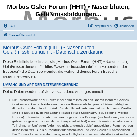
Morbus Osler Forum (HHT) • Nasenbluten,
Gefäßmissbildungen...
FAQ
Registrieren
Anmelden
Foren-Übersicht
Morbus Osler Forum (HHT) • Nasenbluten,
Gefäßmissbildungen... - Datenschutzerklärung
Diese Richtlinie beschreibt, wie „Morbus Osler Forum (HHT) • Nasenbluten,
Gefäßmissbildungen...“ („https://www.morbusosler.info“) (im Folgenden „der
Betreiber“) die Daten verwendet, die während deines Foren-Besuchs
gesammelt werden.
UMFANG UND ART DER DATENSPEICHERUNG
Deine Daten werden auf vier verschiedene Arten gesammelt:
Die Forensoftware phpBB erstellt bei deinem Besuch des Boards mehrere Cookies.
Cookies sind kleine Textdateien, die dein Browser als temporäre Dateien ablegt und
die zwischen den einzelnen Aufrufen des Boards erhalten bleiben. In diesen Cookies
sind die aktuelle ID deiner Sitzung (damit dir alle Seitenaufrufe zugeordnet werden
können), Informationen über die von dir gelesenen Beiträge (zur Markierung dieser als
gelesen/ungelesen; sofern du nicht angemeldet bist) sowie Informationen über deine
Teilnahme an Umfragen (sofern du nicht angemeldet bist) gespeichert. Ferner werden
deine Benutzer-ID, ein Authentifizierungsschlüssel und eine Session-ID gespeichert.
Die Cookies haben standardmäßig eine Gültigkeit von einem Jahr. Alle Cookies kannst