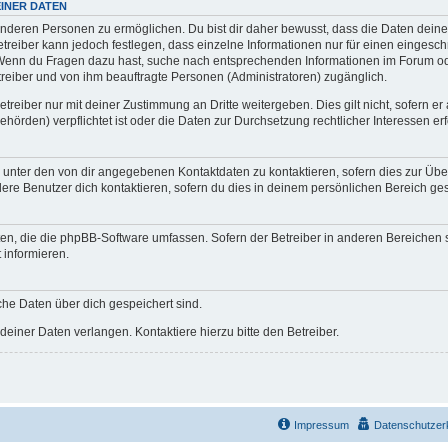
INER DATEN
nderen Personen zu ermöglichen. Du bist dir daher bewusst, dass die Daten deines P
etreiber kann jedoch festlegen, dass einzelne Informationen nur für einen eingeschr
. Wenn du Fragen dazu hast, suche nach entsprechenden Informationen im Forum od
etreiber und von ihm beauftragte Personen (Administratoren) zugänglich.
reiber nur mit deiner Zustimmung an Dritte weitergeben. Dies gilt nicht, sofern e
hörden) verpflichtet ist oder die Daten zur Durchsetzung rechtlicher Interessen erf
h unter den von dir angegebenen Kontaktdaten zu kontaktieren, sofern dies zur Übe
dere Benutzer dich kontaktieren, sofern du dies in deinem persönlichen Bereich gest
iten, die die phpBB-Software umfassen. Sofern der Betreiber in anderen Bereiche
 informieren.
lche Daten über dich gespeichert sind.
einer Daten verlangen. Kontaktiere hierzu bitte den Betreiber.
Impressum
Datenschutzer