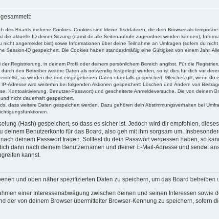
n gesammelt:
h des Boards mehrere Cookies. Cookies sind kleine Textdateien, die dein Browser als temporäre
d die aktuelle ID deiner Sitzung (damit dir alle Seitenaufrufe zugeordnet werden können), Inform
u nicht angemeldet bist) sowie Informationen über deine Teilnahme an Umfragen (sofern du nicht
ine Session-ID gespeichert. Die Cookies haben standardmäßig eine Gültigkeit von einem Jahr. Alle
 der Registrierung, in deinem Profil oder deinem persönlichem Bereich angibst. Für die Registri
rch den Betreiber weitere Daten als notwendig festgelegt wurden, so ist dies für dich vor deren
erstellst, so werden die dort eingegebenen Daten ebenfalls gespeichert. Gleiches gilt, wenn du e
e IP-Adresse wird weiterhin bei folgenden Aktionen gespeichert: Löschen und Ändern von Beiträ
sse, Kontoaktivierung, Benutzer-Passwort) und gescheiterte Anmeldeversuche. Die von deinem B
t und nicht dauerhaft gespeichert.
ards, dass weitere Daten gespeichert werden. Dazu gehören dein Abstimmungsverhalten bei Umfr
ichtigungsfunktionen.
lung (Hash) gespeichert, so dass es sicher ist. Jedoch wird dir empfohlen, dieses
u deinem Benutzerkonto für das Board, also geh mit ihm sorgsam um. Insbesondere 
e nach deinem Passwort fragen. Solltest du dein Passwort vergessen haben, so kan
 dich dann nach deinem Benutzernamen und deiner E-Mail-Adresse und sendet ans
greifen kannst.
ebenen und oben näher spezifizierten Daten zu speichern, um das Board betreiben
 Rahmen einer Interessenabwägung zwischen deinen und seinen Interessen sowie den 
d der von deinem Browser übermittelter Browser-Kennung zu speichern, sofern di