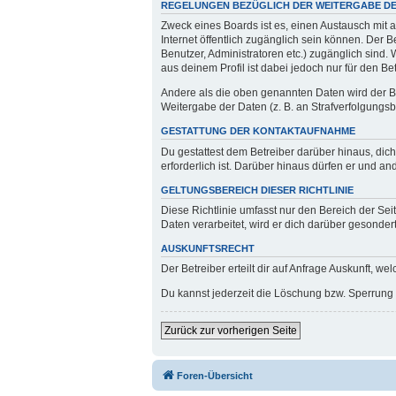
REGELUNGEN BEZÜGLICH DER WEITERGABE DE
Zweck eines Boards ist es, einen Austausch mit a
Internet öffentlich zugänglich sein können. Der B
Benutzer, Administratoren etc.) zugänglich sind
aus deinem Profil ist dabei jedoch nur für den B
Andere als die oben genannten Daten wird der Bet
Weitergabe der Daten (z. B. an Strafverfolgungsbe
GESTATTUNG DER KONTAKTAUFNAHME
Du gestattest dem Betreiber darüber hinaus, dic
erforderlich ist. Darüber hinaus dürfen er und an
GELTUNGSBEREICH DIESER RICHTLINIE
Diese Richtlinie umfasst nur den Bereich der Se
Daten verarbeitet, wird er dich darüber gesondert
AUSKUNFTSRECHT
Der Betreiber erteilt dir auf Anfrage Auskunft, we
Du kannst jederzeit die Löschung bzw. Sperrung d
Zurück zur vorherigen Seite
Foren-Übersicht