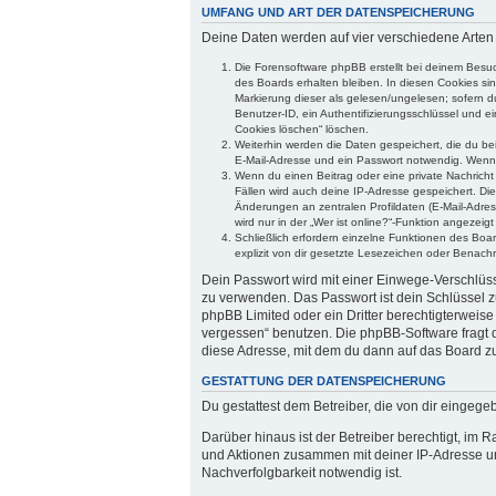
UMFANG UND ART DER DATENSPEICHERUNG
Deine Daten werden auf vier verschiedene Arte
Die Forensoftware phpBB erstellt bei deinem Besuc
des Boards erhalten bleiben. In diesen Cookies sin
Markierung dieser als gelesen/ungelesen; sofern d
Benutzer-ID, ein Authentifizierungsschlüssel und e
Cookies löschen“ löschen.
Weiterhin werden die Daten gespeichert, die du bei
E-Mail-Adresse und ein Passwort notwendig. Wenn du
Wenn du einen Beitrag oder eine private Nachricht 
Fällen wird auch deine IP-Adresse gespeichert. Di
Änderungen an zentralen Profildaten (E-Mail-Adre
wird nur in der „Wer ist online?“-Funktion angezeig
Schließlich erfordern einzelne Funktionen des Bo
explizit von dir gesetzte Lesezeichen oder Benachr
Dein Passwort wird mit einer Einwege-Verschlüsse
zu verwenden. Das Passwort ist dein Schlüssel z
phpBB Limited oder ein Dritter berechtigterweis
vergessen“ benutzen. Die phpBB-Software fragt
diese Adresse, mit dem du dann auf das Board zu
GESTATTUNG DER DATENSPEICHERUNG
Du gestattest dem Betreiber, die von dir eingeg
Darüber hinaus ist der Betreiber berechtigt, im
und Aktionen zusammen mit deiner IP-Adresse un
Nachverfolgbarkeit notwendig ist.