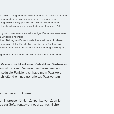
 Dateien ablegt und die zwischen den einzelnen Aufrufen
ationen über die von dir gelesenen Beiträge (zur
 angemeldet bist) gespeichert. Ferner werden deine
 Cookies kannst du jederzeit über die Funktion „Alle
erung sind mindestens ein eindeutiger Benutzername, eine
 Eingabe ersichtlich.
inen Beitrag als Entwurf zwischenspeicherst. In diesen
gen (dazu zählen Private Nachrichten und Umfragen),
rowser übermittelte Browser-Kennzeichnung (User Agent)
agen, der Gelesen-Status von deinen Beiträgen oder
 Passwort nicht auf einer Vielzahl von Webseiten
wird dich kein Vertreter des Betreibers, von
nst du die Funktion „Ich habe mein Passwort
chließend ein neu generiertes Passwort an
 und anbieten zu können.
Interessen Dritter, Zeitpunkte von Zugriffen
es zur Gefahrenabwehr oder zur rechtlichen