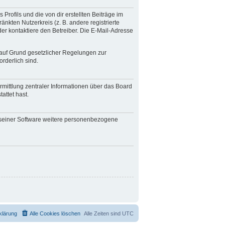
rofils und die von dir erstellten Beiträge im
änkten Nutzerkreis (z. B. andere registrierte
er kontaktiere den Betreiber. Die E-Mail-Adresse
r auf Grund gesetzlicher Regelungen zur
orderlich sind.
rmittlung zentraler Informationen über das Board
attet hast.
n seiner Software weitere personenbezogene
klärung
Alle Cookies löschen
Alle Zeiten sind
UTC