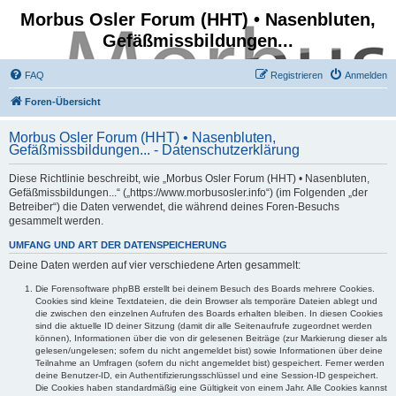
Morbus Osler Forum (HHT) • Nasenbluten,
Gefäßmissbildungen...
FAQ
Registrieren
Anmelden
Foren-Übersicht
Morbus Osler Forum (HHT) • Nasenbluten,
Gefäßmissbildungen... - Datenschutzerklärung
Diese Richtlinie beschreibt, wie „Morbus Osler Forum (HHT) • Nasenbluten,
Gefäßmissbildungen...“ („https://www.morbusosler.info“) (im Folgenden „der
Betreiber“) die Daten verwendet, die während deines Foren-Besuchs
gesammelt werden.
UMFANG UND ART DER DATENSPEICHERUNG
Deine Daten werden auf vier verschiedene Arten gesammelt:
Die Forensoftware phpBB erstellt bei deinem Besuch des Boards mehrere Cookies.
Cookies sind kleine Textdateien, die dein Browser als temporäre Dateien ablegt und
die zwischen den einzelnen Aufrufen des Boards erhalten bleiben. In diesen Cookies
sind die aktuelle ID deiner Sitzung (damit dir alle Seitenaufrufe zugeordnet werden
können), Informationen über die von dir gelesenen Beiträge (zur Markierung dieser als
gelesen/ungelesen; sofern du nicht angemeldet bist) sowie Informationen über deine
Teilnahme an Umfragen (sofern du nicht angemeldet bist) gespeichert. Ferner werden
deine Benutzer-ID, ein Authentifizierungsschlüssel und eine Session-ID gespeichert.
Die Cookies haben standardmäßig eine Gültigkeit von einem Jahr. Alle Cookies kannst