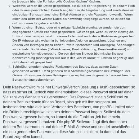
du jederzeit über die Funktion „Alle Cookies löschen“ löschen.
Weiterhin werden die Daten gespeichert, die du bei der Registrierung, in deinem Profil
oder deinem persönlichem Bereich angibst. Für die Registrierung sind mindestens ein
eindeutiger Benutzername, eine E-Mail-Adresse und ein Passwort notwendig. Wenn
durch den Betreiber weitere Daten als notwendig festgelegt wurden, so ist dies für
dich vor deren Eingabe ersichtlich.
Wenn du einen Beitrag oder eine private Nachricht erstellst, so werden die dort
eingegebenen Daten ebenfalls gespeichert. Gleiches gilt, wenn du einen Beitrag als
Entwurf zwischenspeicherst. In diesen Fällen wird auch deine IP-Adresse gespeichert.
Die IP-Adresse wird weiterhin bei folgenden Aktionen gespeichert: Löschen und
Ändern von Beiträgen (dazu zählen Private Nachrichten und Umfragen), Änderungen
an zentralen Profildaten (E-Mail-Adresse, Kontoaktivierung, Benutzer-Passwort) und
gescheiterte Anmeldeversuche. Die von deinem Browser übermittelte Browser-
Kennzeichnung (User Agent) wird nur in der „Wer ist online?“-Funktion angezeigt und
nicht dauerhaft gespeichert.
Schließlich erfordern einzelne Funktionen des Boards, dass weitere Daten
gespeichert werden. Dazu gehören dein Abstimmungsverhalten bei Umfragen, der
Gelesen-Status von deinen Beiträgen oder explizit von dir gesetzte Lesezeichen oder
Benachrichtigungsfunktionen.
Dein Passwort wird mit einer Einwege-Verschlüsselung (Hash) gespeichert, so
dass es sicher ist. Jedoch wird dir empfohlen, dieses Passwort nicht auf einer
Vielzahl von Webseiten zu verwenden. Das Passwort ist dein Schlüssel zu
deinem Benutzerkonto für das Board, also geh mit ihm sorgsam um.
Insbesondere wird dich kein Vertreter des Betreibers, von phpBB Limited oder
ein Dritter berechtigterweise nach deinem Passwort fragen. Solltest du dein
Passwort vergessen haben, so kannst du die Funktion „Ich habe mein
Passwort vergessen“ benutzen. Die phpBB-Software fragt dich dann nach
deinem Benutzernamen und deiner E-Mail-Adresse und sendet anschließend
ein neu generiertes Passwort an diese Adresse, mit dem du dann auf das
Board zugreifen kannst.