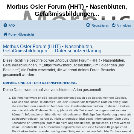
Morbus Osler Forum (HHT) • Nasenbluten,
Gefäßmissbildungen...
FAQ
Registrieren
Anmelden
Foren-Übersicht
Morbus Osler Forum (HHT) • Nasenbluten,
Gefäßmissbildungen... - Datenschutzerklärung
Diese Richtlinie beschreibt, wie „Morbus Osler Forum (HHT) • Nasenbluten,
Gefäßmissbildungen...“ („https://www.morbusosler.info“) (im Folgenden „der
Betreiber“) die Daten verwendet, die während deines Foren-Besuchs
gesammelt werden.
UMFANG UND ART DER DATENSPEICHERUNG
Deine Daten werden auf vier verschiedene Arten gesammelt:
Die Forensoftware phpBB erstellt bei deinem Besuch des Boards mehrere Cookies.
Cookies sind kleine Textdateien, die dein Browser als temporäre Dateien ablegt und
die zwischen den einzelnen Aufrufen des Boards erhalten bleiben. In diesen Cookies
sind die aktuelle ID deiner Sitzung (damit dir alle Seitenaufrufe zugeordnet werden
können), Informationen über die von dir gelesenen Beiträge (zur Markierung dieser als
gelesen/ungelesen; sofern du nicht angemeldet bist) sowie Informationen über deine
Teilnahme an Umfragen (sofern du nicht angemeldet bist) gespeichert. Ferner werden
deine Benutzer-ID, ein Authentifizierungsschlüssel und eine Session-ID gespeichert.
Die Cookies haben standardmäßig eine Gültigkeit von einem Jahr. Alle Cookies kannst