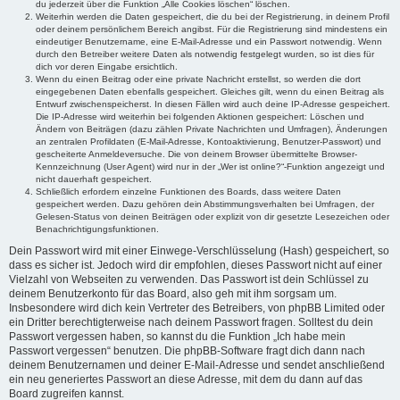
du jederzeit über die Funktion „Alle Cookies löschen“ löschen.
Weiterhin werden die Daten gespeichert, die du bei der Registrierung, in deinem Profil
oder deinem persönlichem Bereich angibst. Für die Registrierung sind mindestens ein
eindeutiger Benutzername, eine E-Mail-Adresse und ein Passwort notwendig. Wenn
durch den Betreiber weitere Daten als notwendig festgelegt wurden, so ist dies für
dich vor deren Eingabe ersichtlich.
Wenn du einen Beitrag oder eine private Nachricht erstellst, so werden die dort
eingegebenen Daten ebenfalls gespeichert. Gleiches gilt, wenn du einen Beitrag als
Entwurf zwischenspeicherst. In diesen Fällen wird auch deine IP-Adresse gespeichert.
Die IP-Adresse wird weiterhin bei folgenden Aktionen gespeichert: Löschen und
Ändern von Beiträgen (dazu zählen Private Nachrichten und Umfragen), Änderungen
an zentralen Profildaten (E-Mail-Adresse, Kontoaktivierung, Benutzer-Passwort) und
gescheiterte Anmeldeversuche. Die von deinem Browser übermittelte Browser-
Kennzeichnung (User Agent) wird nur in der „Wer ist online?“-Funktion angezeigt und
nicht dauerhaft gespeichert.
Schließlich erfordern einzelne Funktionen des Boards, dass weitere Daten
gespeichert werden. Dazu gehören dein Abstimmungsverhalten bei Umfragen, der
Gelesen-Status von deinen Beiträgen oder explizit von dir gesetzte Lesezeichen oder
Benachrichtigungsfunktionen.
Dein Passwort wird mit einer Einwege-Verschlüsselung (Hash) gespeichert, so
dass es sicher ist. Jedoch wird dir empfohlen, dieses Passwort nicht auf einer
Vielzahl von Webseiten zu verwenden. Das Passwort ist dein Schlüssel zu
deinem Benutzerkonto für das Board, also geh mit ihm sorgsam um.
Insbesondere wird dich kein Vertreter des Betreibers, von phpBB Limited oder
ein Dritter berechtigterweise nach deinem Passwort fragen. Solltest du dein
Passwort vergessen haben, so kannst du die Funktion „Ich habe mein
Passwort vergessen“ benutzen. Die phpBB-Software fragt dich dann nach
deinem Benutzernamen und deiner E-Mail-Adresse und sendet anschließend
ein neu generiertes Passwort an diese Adresse, mit dem du dann auf das
Board zugreifen kannst.