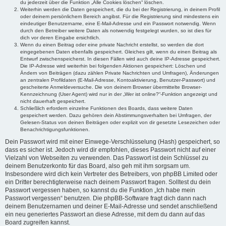
du jederzeit über die Funktion „Alle Cookies löschen“ löschen.
Weiterhin werden die Daten gespeichert, die du bei der Registrierung, in deinem Profil
oder deinem persönlichem Bereich angibst. Für die Registrierung sind mindestens ein
eindeutiger Benutzername, eine E-Mail-Adresse und ein Passwort notwendig. Wenn
durch den Betreiber weitere Daten als notwendig festgelegt wurden, so ist dies für
dich vor deren Eingabe ersichtlich.
Wenn du einen Beitrag oder eine private Nachricht erstellst, so werden die dort
eingegebenen Daten ebenfalls gespeichert. Gleiches gilt, wenn du einen Beitrag als
Entwurf zwischenspeicherst. In diesen Fällen wird auch deine IP-Adresse gespeichert.
Die IP-Adresse wird weiterhin bei folgenden Aktionen gespeichert: Löschen und
Ändern von Beiträgen (dazu zählen Private Nachrichten und Umfragen), Änderungen
an zentralen Profildaten (E-Mail-Adresse, Kontoaktivierung, Benutzer-Passwort) und
gescheiterte Anmeldeversuche. Die von deinem Browser übermittelte Browser-
Kennzeichnung (User Agent) wird nur in der „Wer ist online?“-Funktion angezeigt und
nicht dauerhaft gespeichert.
Schließlich erfordern einzelne Funktionen des Boards, dass weitere Daten
gespeichert werden. Dazu gehören dein Abstimmungsverhalten bei Umfragen, der
Gelesen-Status von deinen Beiträgen oder explizit von dir gesetzte Lesezeichen oder
Benachrichtigungsfunktionen.
Dein Passwort wird mit einer Einwege-Verschlüsselung (Hash) gespeichert, so
dass es sicher ist. Jedoch wird dir empfohlen, dieses Passwort nicht auf einer
Vielzahl von Webseiten zu verwenden. Das Passwort ist dein Schlüssel zu
deinem Benutzerkonto für das Board, also geh mit ihm sorgsam um.
Insbesondere wird dich kein Vertreter des Betreibers, von phpBB Limited oder
ein Dritter berechtigterweise nach deinem Passwort fragen. Solltest du dein
Passwort vergessen haben, so kannst du die Funktion „Ich habe mein
Passwort vergessen“ benutzen. Die phpBB-Software fragt dich dann nach
deinem Benutzernamen und deiner E-Mail-Adresse und sendet anschließend
ein neu generiertes Passwort an diese Adresse, mit dem du dann auf das
Board zugreifen kannst.