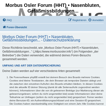
Morbus Osler Forum (HHT) • Nasenbluten,
Gefäßmissbildungen...
FAQ
Registrieren
Anmelden
Foren-Übersicht
Morbus Osler Forum (HHT) • Nasenbluten,
Gefäßmissbildungen... - Datenschutzerklärung
Diese Richtlinie beschreibt, wie „Morbus Osler Forum (HHT) • Nasenbluten,
Gefäßmissbildungen...“ („https://www.morbusosler.info“) (im Folgenden „der
Betreiber“) die Daten verwendet, die während deines Foren-Besuchs
gesammelt werden.
UMFANG UND ART DER DATENSPEICHERUNG
Deine Daten werden auf vier verschiedene Arten gesammelt:
Die Forensoftware phpBB erstellt bei deinem Besuch des Boards mehrere Cookies.
Cookies sind kleine Textdateien, die dein Browser als temporäre Dateien ablegt und
die zwischen den einzelnen Aufrufen des Boards erhalten bleiben. In diesen Cookies
sind die aktuelle ID deiner Sitzung (damit dir alle Seitenaufrufe zugeordnet werden
können), Informationen über die von dir gelesenen Beiträge (zur Markierung dieser als
gelesen/ungelesen; sofern du nicht angemeldet bist) sowie Informationen über deine
Teilnahme an Umfragen (sofern du nicht angemeldet bist) gespeichert. Ferner werden
deine Benutzer-ID, ein Authentifizierungsschlüssel und eine Session-ID gespeichert.
Die Cookies haben standardmäßig eine Gültigkeit von einem Jahr. Alle Cookies kannst