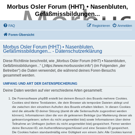
Morbus Osler Forum (HHT) • Nasenbluten,
Gefäßmissbildungen...
FAQ
Registrieren
Anmelden
Foren-Übersicht
Morbus Osler Forum (HHT) • Nasenbluten,
Gefäßmissbildungen... - Datenschutzerklärung
Diese Richtlinie beschreibt, wie „Morbus Osler Forum (HHT) • Nasenbluten,
Gefäßmissbildungen...“ („https://www.morbusosler.info“) (im Folgenden „der
Betreiber“) die Daten verwendet, die während deines Foren-Besuchs
gesammelt werden.
UMFANG UND ART DER DATENSPEICHERUNG
Deine Daten werden auf vier verschiedene Arten gesammelt:
Die Forensoftware phpBB erstellt bei deinem Besuch des Boards mehrere Cookies.
Cookies sind kleine Textdateien, die dein Browser als temporäre Dateien ablegt und
die zwischen den einzelnen Aufrufen des Boards erhalten bleiben. In diesen Cookies
sind die aktuelle ID deiner Sitzung (damit dir alle Seitenaufrufe zugeordnet werden
können), Informationen über die von dir gelesenen Beiträge (zur Markierung dieser als
gelesen/ungelesen; sofern du nicht angemeldet bist) sowie Informationen über deine
Teilnahme an Umfragen (sofern du nicht angemeldet bist) gespeichert. Ferner werden
deine Benutzer-ID, ein Authentifizierungsschlüssel und eine Session-ID gespeichert.
Die Cookies haben standardmäßig eine Gültigkeit von einem Jahr. Alle Cookies kannst