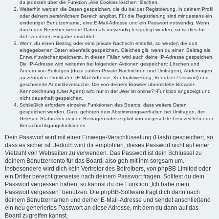
du jederzeit über die Funktion „Alle Cookies löschen“ löschen.
Weiterhin werden die Daten gespeichert, die du bei der Registrierung, in deinem Profil
oder deinem persönlichem Bereich angibst. Für die Registrierung sind mindestens ein
eindeutiger Benutzername, eine E-Mail-Adresse und ein Passwort notwendig. Wenn
durch den Betreiber weitere Daten als notwendig festgelegt wurden, so ist dies für
dich vor deren Eingabe ersichtlich.
Wenn du einen Beitrag oder eine private Nachricht erstellst, so werden die dort
eingegebenen Daten ebenfalls gespeichert. Gleiches gilt, wenn du einen Beitrag als
Entwurf zwischenspeicherst. In diesen Fällen wird auch deine IP-Adresse gespeichert.
Die IP-Adresse wird weiterhin bei folgenden Aktionen gespeichert: Löschen und
Ändern von Beiträgen (dazu zählen Private Nachrichten und Umfragen), Änderungen
an zentralen Profildaten (E-Mail-Adresse, Kontoaktivierung, Benutzer-Passwort) und
gescheiterte Anmeldeversuche. Die von deinem Browser übermittelte Browser-
Kennzeichnung (User Agent) wird nur in der „Wer ist online?“-Funktion angezeigt und
nicht dauerhaft gespeichert.
Schließlich erfordern einzelne Funktionen des Boards, dass weitere Daten
gespeichert werden. Dazu gehören dein Abstimmungsverhalten bei Umfragen, der
Gelesen-Status von deinen Beiträgen oder explizit von dir gesetzte Lesezeichen oder
Benachrichtigungsfunktionen.
Dein Passwort wird mit einer Einwege-Verschlüsselung (Hash) gespeichert, so
dass es sicher ist. Jedoch wird dir empfohlen, dieses Passwort nicht auf einer
Vielzahl von Webseiten zu verwenden. Das Passwort ist dein Schlüssel zu
deinem Benutzerkonto für das Board, also geh mit ihm sorgsam um.
Insbesondere wird dich kein Vertreter des Betreibers, von phpBB Limited oder
ein Dritter berechtigterweise nach deinem Passwort fragen. Solltest du dein
Passwort vergessen haben, so kannst du die Funktion „Ich habe mein
Passwort vergessen“ benutzen. Die phpBB-Software fragt dich dann nach
deinem Benutzernamen und deiner E-Mail-Adresse und sendet anschließend
ein neu generiertes Passwort an diese Adresse, mit dem du dann auf das
Board zugreifen kannst.