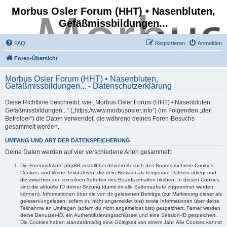
Morbus Osler Forum (HHT) • Nasenbluten,
Gefäßmissbildungen...
FAQ
Registrieren
Anmelden
Foren-Übersicht
Morbus Osler Forum (HHT) • Nasenbluten,
Gefäßmissbildungen... - Datenschutzerklärung
Diese Richtlinie beschreibt, wie „Morbus Osler Forum (HHT) • Nasenbluten,
Gefäßmissbildungen...“ („https://www.morbusosler.info“) (im Folgenden „der
Betreiber“) die Daten verwendet, die während deines Foren-Besuchs
gesammelt werden.
UMFANG UND ART DER DATENSPEICHERUNG
Deine Daten werden auf vier verschiedene Arten gesammelt:
Die Forensoftware phpBB erstellt bei deinem Besuch des Boards mehrere Cookies.
Cookies sind kleine Textdateien, die dein Browser als temporäre Dateien ablegt und
die zwischen den einzelnen Aufrufen des Boards erhalten bleiben. In diesen Cookies
sind die aktuelle ID deiner Sitzung (damit dir alle Seitenaufrufe zugeordnet werden
können), Informationen über die von dir gelesenen Beiträge (zur Markierung dieser als
gelesen/ungelesen; sofern du nicht angemeldet bist) sowie Informationen über deine
Teilnahme an Umfragen (sofern du nicht angemeldet bist) gespeichert. Ferner werden
deine Benutzer-ID, ein Authentifizierungsschlüssel und eine Session-ID gespeichert.
Die Cookies haben standardmäßig eine Gültigkeit von einem Jahr. Alle Cookies kannst