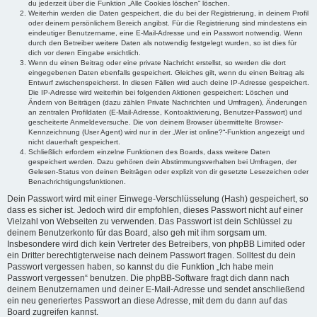
du jederzeit über die Funktion „Alle Cookies löschen“ löschen.
Weiterhin werden die Daten gespeichert, die du bei der Registrierung, in deinem Profil
oder deinem persönlichem Bereich angibst. Für die Registrierung sind mindestens ein
eindeutiger Benutzername, eine E-Mail-Adresse und ein Passwort notwendig. Wenn
durch den Betreiber weitere Daten als notwendig festgelegt wurden, so ist dies für
dich vor deren Eingabe ersichtlich.
Wenn du einen Beitrag oder eine private Nachricht erstellst, so werden die dort
eingegebenen Daten ebenfalls gespeichert. Gleiches gilt, wenn du einen Beitrag als
Entwurf zwischenspeicherst. In diesen Fällen wird auch deine IP-Adresse gespeichert.
Die IP-Adresse wird weiterhin bei folgenden Aktionen gespeichert: Löschen und
Ändern von Beiträgen (dazu zählen Private Nachrichten und Umfragen), Änderungen
an zentralen Profildaten (E-Mail-Adresse, Kontoaktivierung, Benutzer-Passwort) und
gescheiterte Anmeldeversuche. Die von deinem Browser übermittelte Browser-
Kennzeichnung (User Agent) wird nur in der „Wer ist online?“-Funktion angezeigt und
nicht dauerhaft gespeichert.
Schließlich erfordern einzelne Funktionen des Boards, dass weitere Daten
gespeichert werden. Dazu gehören dein Abstimmungsverhalten bei Umfragen, der
Gelesen-Status von deinen Beiträgen oder explizit von dir gesetzte Lesezeichen oder
Benachrichtigungsfunktionen.
Dein Passwort wird mit einer Einwege-Verschlüsselung (Hash) gespeichert, so
dass es sicher ist. Jedoch wird dir empfohlen, dieses Passwort nicht auf einer
Vielzahl von Webseiten zu verwenden. Das Passwort ist dein Schlüssel zu
deinem Benutzerkonto für das Board, also geh mit ihm sorgsam um.
Insbesondere wird dich kein Vertreter des Betreibers, von phpBB Limited oder
ein Dritter berechtigterweise nach deinem Passwort fragen. Solltest du dein
Passwort vergessen haben, so kannst du die Funktion „Ich habe mein
Passwort vergessen“ benutzen. Die phpBB-Software fragt dich dann nach
deinem Benutzernamen und deiner E-Mail-Adresse und sendet anschließend
ein neu generiertes Passwort an diese Adresse, mit dem du dann auf das
Board zugreifen kannst.