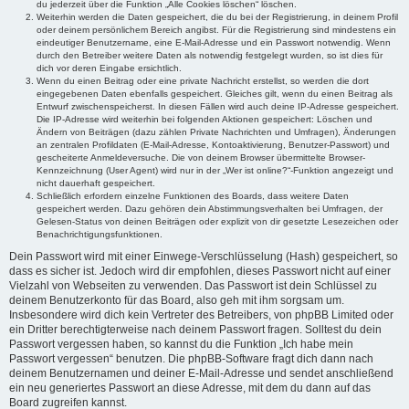
du jederzeit über die Funktion „Alle Cookies löschen“ löschen.
Weiterhin werden die Daten gespeichert, die du bei der Registrierung, in deinem Profil
oder deinem persönlichem Bereich angibst. Für die Registrierung sind mindestens ein
eindeutiger Benutzername, eine E-Mail-Adresse und ein Passwort notwendig. Wenn
durch den Betreiber weitere Daten als notwendig festgelegt wurden, so ist dies für
dich vor deren Eingabe ersichtlich.
Wenn du einen Beitrag oder eine private Nachricht erstellst, so werden die dort
eingegebenen Daten ebenfalls gespeichert. Gleiches gilt, wenn du einen Beitrag als
Entwurf zwischenspeicherst. In diesen Fällen wird auch deine IP-Adresse gespeichert.
Die IP-Adresse wird weiterhin bei folgenden Aktionen gespeichert: Löschen und
Ändern von Beiträgen (dazu zählen Private Nachrichten und Umfragen), Änderungen
an zentralen Profildaten (E-Mail-Adresse, Kontoaktivierung, Benutzer-Passwort) und
gescheiterte Anmeldeversuche. Die von deinem Browser übermittelte Browser-
Kennzeichnung (User Agent) wird nur in der „Wer ist online?“-Funktion angezeigt und
nicht dauerhaft gespeichert.
Schließlich erfordern einzelne Funktionen des Boards, dass weitere Daten
gespeichert werden. Dazu gehören dein Abstimmungsverhalten bei Umfragen, der
Gelesen-Status von deinen Beiträgen oder explizit von dir gesetzte Lesezeichen oder
Benachrichtigungsfunktionen.
Dein Passwort wird mit einer Einwege-Verschlüsselung (Hash) gespeichert, so
dass es sicher ist. Jedoch wird dir empfohlen, dieses Passwort nicht auf einer
Vielzahl von Webseiten zu verwenden. Das Passwort ist dein Schlüssel zu
deinem Benutzerkonto für das Board, also geh mit ihm sorgsam um.
Insbesondere wird dich kein Vertreter des Betreibers, von phpBB Limited oder
ein Dritter berechtigterweise nach deinem Passwort fragen. Solltest du dein
Passwort vergessen haben, so kannst du die Funktion „Ich habe mein
Passwort vergessen“ benutzen. Die phpBB-Software fragt dich dann nach
deinem Benutzernamen und deiner E-Mail-Adresse und sendet anschließend
ein neu generiertes Passwort an diese Adresse, mit dem du dann auf das
Board zugreifen kannst.