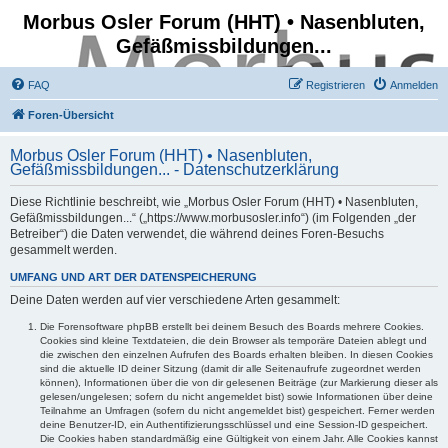
Morbus Osler Forum (HHT) • Nasenbluten,
Gefäßmissbildungen...
FAQ
Registrieren
Anmelden
Foren-Übersicht
Morbus Osler Forum (HHT) • Nasenbluten,
Gefäßmissbildungen... - Datenschutzerklärung
Diese Richtlinie beschreibt, wie „Morbus Osler Forum (HHT) • Nasenbluten,
Gefäßmissbildungen...“ („https://www.morbusosler.info“) (im Folgenden „der
Betreiber“) die Daten verwendet, die während deines Foren-Besuchs
gesammelt werden.
UMFANG UND ART DER DATENSPEICHERUNG
Deine Daten werden auf vier verschiedene Arten gesammelt:
Die Forensoftware phpBB erstellt bei deinem Besuch des Boards mehrere Cookies.
Cookies sind kleine Textdateien, die dein Browser als temporäre Dateien ablegt und
die zwischen den einzelnen Aufrufen des Boards erhalten bleiben. In diesen Cookies
sind die aktuelle ID deiner Sitzung (damit dir alle Seitenaufrufe zugeordnet werden
können), Informationen über die von dir gelesenen Beiträge (zur Markierung dieser als
gelesen/ungelesen; sofern du nicht angemeldet bist) sowie Informationen über deine
Teilnahme an Umfragen (sofern du nicht angemeldet bist) gespeichert. Ferner werden
deine Benutzer-ID, ein Authentifizierungsschlüssel und eine Session-ID gespeichert.
Die Cookies haben standardmäßig eine Gültigkeit von einem Jahr. Alle Cookies kannst