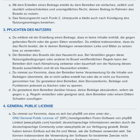
Mit dem Erstellen eines Beitrags erteilst du dem Betreiber ein einfaches, zeitlich und
räumlich unbeschränktes und unentgeltliches Recht, deinen Beitrag im Rahmen des
Boards zu nutzen.
Das Nutzungsrecht nach Punkt 2, Unterpunkt a bleibt auch nach Kündigung des
Nutzungsvertrages bestehen.
3. PFLICHTEN DES NUTZERS
Du erklärst mit der Erstellung eines Beitrags, dass er keine Inhalte enthält, die gegen
geltendes Recht oder die guten Sitten verstoßen. Du erklärst insbesondere, dass du
das Recht besitzt, die in deinen Beiträgen verwendeten Links und Bilder zu setzen
bzw. zu verwenden.
Der Betreiber des Boards übt das Hausrecht aus. Bei Verstößen gegen diese
Nutzungsbedingungen oder anderer im Board veröffentlichten Regeln kann der
Betreiber dich nach Abmahnung zeitweise oder dauerhaft von der Nutzung dieses
Boards ausschließen und dir ein Hausverbot erteilen.
Du nimmst zur Kenntnis, dass der Betreiber keine Verantwortung für die Inhalte von
Beiträgen übernimmt, die er nicht selbst erstellt hat oder die er nicht zur Kenntnis
genommen hat. Du gestattest dem Betreiber, dein Benutzerkonto, Beiträge und
Funktionen jederzeit zu löschen oder zu sperren.
Du gestattest dem Betreiber darüber hinaus, deine Beiträge abzuändern, sofern sie
gegen o. g. Regeln verstoßen oder geeignet sind, dem Betreiber oder einem Dritten
Schaden zuzufügen.
4. GENERAL PUBLIC LICENSE
Du nimmst zur Kenntnis, dass es sich bei phpBB um eine unter der „
GNU General Public License v2
“ (GPL) bereitgestellten Foren-Software von phpBB
Limited (www.phpbb.com) handelt; deutschsprachige Informationen werden durch die
deutschsprachige Community unter www.phpbb.de zur Verfügung gestellt. Beide
haben keinen Einfluss auf die Art und Weise, wie die Software verwendet wird. Sie
können insbesondere die Verwendung der Software für bestimmte Zwecke nicht
untersagen oder auf Inhalte fremder Foren Einfluss nehmen.