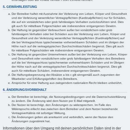
5. GEWÄHRLEISTUNG
Der Betreiber haftet mit Ausnahme der Verletzung von Leben, Körper und Gesundheit
und der Verletzung wesentlicher Vertragspflichten (Kardinalpflichten) nur für Schäden,
die auf ein vorsätzliches oder grob fahrlässiges Verhalten zurückzuführen sind. Dies
gilt auch für mittelbare Folgeschäden wie insbesondere entgangenen Gewinn.
Die Haftung ist gegenüber Verbrauchern außer bei vorsätzlichem oder grob
fahrlässigem Verhalten oder bei Schäden aus der Verletzung von Leben, Körper und
Gesundheit und der Verletzung wesentlicher Vertragspflichten (Kardinalpflichten) auf
die bei Vertragsschluss typischerweise vorhersehbaren Schäden und im übrigen der
Höhe nach auf die vertragstypischen Durchschnittsschäden begrenzt. Dies gilt auch
für mittelbare Folgeschäden wie insbesondere entgangenen Gewinn.
Die Haftung ist gegenüber Unternehmern außer bei der Verletzung von Leben, Körper
und Gesundheit oder vorsätzlichem oder grob fahrlässigem Verhalten des Betreibers
auf die bei Vertragsschluss typischerweise vorhersehbaren Schäden und im Übrigen
der Höhe nach auf die vertragstypischen Durchschnittsschäden begrenzt. Dies gilt
auch für mittelbare Schäden, insbesondere entgangenen Gewinn.
Die Haftungsbegrenzung der Absätze a bis c gilt sinngemäß auch zugunsten der
Mitarbeiter und Erfüllungsgehilfen des Betreibers.
Ansprüche für eine Haftung aus zwingendem nationalem Recht bleiben unberührt.
6. ÄNDERUNGSVORBEHALT
Der Betreiber ist berechtigt, die Nutzungsbedingungen und die Datenschutzerklärung
zu ändern. Die Änderung wird dem Nutzer per E-Mail mitgeteilt.
Der Nutzer ist berechtigt, den Änderungen zu widersprechen. Im Falle des
Widerspruchs erlischt das zwischen dem Betreiber und dem Nutzer bestehende
Vertragsverhältnis mit sofortiger Wirkung.
Die Änderungen gelten als anerkannt und verbindlich, wenn der Nutzer den
Änderungen zugestimmt hat.
Informationen über den Umgang mit deinen persönlichen Daten sind in der