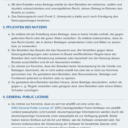
Mit dem Erstellen eines Beitrags erteilst du dem Betreiber ein einfaches, zeitlich und
räumlich unbeschränktes und unentgeltliches Recht, deinen Beitrag im Rahmen des
Boards zu nutzen.
Das Nutzungsrecht nach Punkt 2, Unterpunkt a bleibt auch nach Kündigung des
Nutzungsvertrages bestehen.
3. PFLICHTEN DES NUTZERS
Du erklärst mit der Erstellung eines Beitrags, dass er keine Inhalte enthält, die gegen
geltendes Recht oder die guten Sitten verstoßen. Du erklärst insbesondere, dass du
das Recht besitzt, die in deinen Beiträgen verwendeten Links und Bilder zu setzen
bzw. zu verwenden.
Der Betreiber des Boards übt das Hausrecht aus. Bei Verstößen gegen diese
Nutzungsbedingungen oder anderer im Board veröffentlichten Regeln kann der
Betreiber dich nach Abmahnung zeitweise oder dauerhaft von der Nutzung dieses
Boards ausschließen und dir ein Hausverbot erteilen.
Du nimmst zur Kenntnis, dass der Betreiber keine Verantwortung für die Inhalte von
Beiträgen übernimmt, die er nicht selbst erstellt hat oder die er nicht zur Kenntnis
genommen hat. Du gestattest dem Betreiber, dein Benutzerkonto, Beiträge und
Funktionen jederzeit zu löschen oder zu sperren.
Du gestattest dem Betreiber darüber hinaus, deine Beiträge abzuändern, sofern sie
gegen o. g. Regeln verstoßen oder geeignet sind, dem Betreiber oder einem Dritten
Schaden zuzufügen.
4. GENERAL PUBLIC LICENSE
Du nimmst zur Kenntnis, dass es sich bei phpBB um eine unter der „
GNU General Public License v2
“ (GPL) bereitgestellten Foren-Software von phpBB
Limited (www.phpbb.com) handelt; deutschsprachige Informationen werden durch die
deutschsprachige Community unter www.phpbb.de zur Verfügung gestellt. Beide
haben keinen Einfluss auf die Art und Weise, wie die Software verwendet wird. Sie
können insbesondere die Verwendung der Software für bestimmte Zwecke nicht
untersagen oder auf Inhalte fremder Foren Einfluss nehmen.