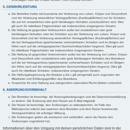
5. GEWÄHRLEISTUNG
Der Betreiber haftet mit Ausnahme der Verletzung von Leben, Körper und Gesundheit
und der Verletzung wesentlicher Vertragspflichten (Kardinalpflichten) nur für Schäden,
die auf ein vorsätzliches oder grob fahrlässiges Verhalten zurückzuführen sind. Dies
gilt auch für mittelbare Folgeschäden wie insbesondere entgangenen Gewinn.
Die Haftung ist gegenüber Verbrauchern außer bei vorsätzlichem oder grob
fahrlässigem Verhalten oder bei Schäden aus der Verletzung von Leben, Körper und
Gesundheit und der Verletzung wesentlicher Vertragspflichten (Kardinalpflichten) auf
die bei Vertragsschluss typischerweise vorhersehbaren Schäden und im übrigen der
Höhe nach auf die vertragstypischen Durchschnittsschäden begrenzt. Dies gilt auch
für mittelbare Folgeschäden wie insbesondere entgangenen Gewinn.
Die Haftung ist gegenüber Unternehmern außer bei der Verletzung von Leben, Körper
und Gesundheit oder vorsätzlichem oder grob fahrlässigem Verhalten des Betreibers
auf die bei Vertragsschluss typischerweise vorhersehbaren Schäden und im Übrigen
der Höhe nach auf die vertragstypischen Durchschnittsschäden begrenzt. Dies gilt
auch für mittelbare Schäden, insbesondere entgangenen Gewinn.
Die Haftungsbegrenzung der Absätze a bis c gilt sinngemäß auch zugunsten der
Mitarbeiter und Erfüllungsgehilfen des Betreibers.
Ansprüche für eine Haftung aus zwingendem nationalem Recht bleiben unberührt.
6. ÄNDERUNGSVORBEHALT
Der Betreiber ist berechtigt, die Nutzungsbedingungen und die Datenschutzerklärung
zu ändern. Die Änderung wird dem Nutzer per E-Mail mitgeteilt.
Der Nutzer ist berechtigt, den Änderungen zu widersprechen. Im Falle des
Widerspruchs erlischt das zwischen dem Betreiber und dem Nutzer bestehende
Vertragsverhältnis mit sofortiger Wirkung.
Die Änderungen gelten als anerkannt und verbindlich, wenn der Nutzer den
Änderungen zugestimmt hat.
Informationen über den Umgang mit deinen persönlichen Daten sind in der