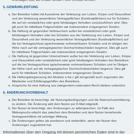
5. GEWÄHRLEISTUNG
Der Betreiber haftet mit Ausnahme der Verletzung von Leben, Körper und Gesundheit
und der Verletzung wesentlicher Vertragspflichten (Kardinalpflichten) nur für Schäden,
die auf ein vorsätzliches oder grob fahrlässiges Verhalten zurückzuführen sind. Dies
gilt auch für mittelbare Folgeschäden wie insbesondere entgangenen Gewinn.
Die Haftung ist gegenüber Verbrauchern außer bei vorsätzlichem oder grob
fahrlässigem Verhalten oder bei Schäden aus der Verletzung von Leben, Körper und
Gesundheit und der Verletzung wesentlicher Vertragspflichten (Kardinalpflichten) auf
die bei Vertragsschluss typischerweise vorhersehbaren Schäden und im übrigen der
Höhe nach auf die vertragstypischen Durchschnittsschäden begrenzt. Dies gilt auch
für mittelbare Folgeschäden wie insbesondere entgangenen Gewinn.
Die Haftung ist gegenüber Unternehmern außer bei der Verletzung von Leben, Körper
und Gesundheit oder vorsätzlichem oder grob fahrlässigem Verhalten des Betreibers
auf die bei Vertragsschluss typischerweise vorhersehbaren Schäden und im Übrigen
der Höhe nach auf die vertragstypischen Durchschnittsschäden begrenzt. Dies gilt
auch für mittelbare Schäden, insbesondere entgangenen Gewinn.
Die Haftungsbegrenzung der Absätze a bis c gilt sinngemäß auch zugunsten der
Mitarbeiter und Erfüllungsgehilfen des Betreibers.
Ansprüche für eine Haftung aus zwingendem nationalem Recht bleiben unberührt.
6. ÄNDERUNGSVORBEHALT
Der Betreiber ist berechtigt, die Nutzungsbedingungen und die Datenschutzerklärung
zu ändern. Die Änderung wird dem Nutzer per E-Mail mitgeteilt.
Der Nutzer ist berechtigt, den Änderungen zu widersprechen. Im Falle des
Widerspruchs erlischt das zwischen dem Betreiber und dem Nutzer bestehende
Vertragsverhältnis mit sofortiger Wirkung.
Die Änderungen gelten als anerkannt und verbindlich, wenn der Nutzer den
Änderungen zugestimmt hat.
Informationen über den Umgang mit deinen persönlichen Daten sind in der