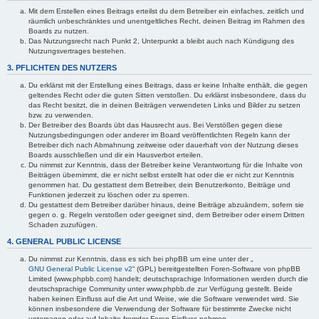
Mit dem Erstellen eines Beitrags erteilst du dem Betreiber ein einfaches, zeitlich und
räumlich unbeschränktes und unentgeltliches Recht, deinen Beitrag im Rahmen des
Boards zu nutzen.
Das Nutzungsrecht nach Punkt 2, Unterpunkt a bleibt auch nach Kündigung des
Nutzungsvertrages bestehen.
3. PFLICHTEN DES NUTZERS
Du erklärst mit der Erstellung eines Beitrags, dass er keine Inhalte enthält, die gegen
geltendes Recht oder die guten Sitten verstoßen. Du erklärst insbesondere, dass du
das Recht besitzt, die in deinen Beiträgen verwendeten Links und Bilder zu setzen
bzw. zu verwenden.
Der Betreiber des Boards übt das Hausrecht aus. Bei Verstößen gegen diese
Nutzungsbedingungen oder anderer im Board veröffentlichten Regeln kann der
Betreiber dich nach Abmahnung zeitweise oder dauerhaft von der Nutzung dieses
Boards ausschließen und dir ein Hausverbot erteilen.
Du nimmst zur Kenntnis, dass der Betreiber keine Verantwortung für die Inhalte von
Beiträgen übernimmt, die er nicht selbst erstellt hat oder die er nicht zur Kenntnis
genommen hat. Du gestattest dem Betreiber, dein Benutzerkonto, Beiträge und
Funktionen jederzeit zu löschen oder zu sperren.
Du gestattest dem Betreiber darüber hinaus, deine Beiträge abzuändern, sofern sie
gegen o. g. Regeln verstoßen oder geeignet sind, dem Betreiber oder einem Dritten
Schaden zuzufügen.
4. GENERAL PUBLIC LICENSE
Du nimmst zur Kenntnis, dass es sich bei phpBB um eine unter der „
GNU General Public License v2
“ (GPL) bereitgestellten Foren-Software von phpBB
Limited (www.phpbb.com) handelt; deutschsprachige Informationen werden durch die
deutschsprachige Community unter www.phpbb.de zur Verfügung gestellt. Beide
haben keinen Einfluss auf die Art und Weise, wie die Software verwendet wird. Sie
können insbesondere die Verwendung der Software für bestimmte Zwecke nicht
untersagen oder auf Inhalte fremder Foren Einfluss nehmen.