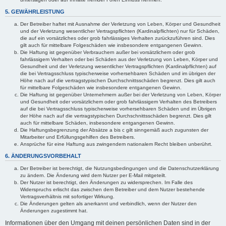
5. GEWÄHRLEISTUNG
Der Betreiber haftet mit Ausnahme der Verletzung von Leben, Körper und Gesundheit
und der Verletzung wesentlicher Vertragspflichten (Kardinalpflichten) nur für Schäden,
die auf ein vorsätzliches oder grob fahrlässiges Verhalten zurückzuführen sind. Dies
gilt auch für mittelbare Folgeschäden wie insbesondere entgangenen Gewinn.
Die Haftung ist gegenüber Verbrauchern außer bei vorsätzlichem oder grob
fahrlässigem Verhalten oder bei Schäden aus der Verletzung von Leben, Körper und
Gesundheit und der Verletzung wesentlicher Vertragspflichten (Kardinalpflichten) auf
die bei Vertragsschluss typischerweise vorhersehbaren Schäden und im übrigen der
Höhe nach auf die vertragstypischen Durchschnittsschäden begrenzt. Dies gilt auch
für mittelbare Folgeschäden wie insbesondere entgangenen Gewinn.
Die Haftung ist gegenüber Unternehmern außer bei der Verletzung von Leben, Körper
und Gesundheit oder vorsätzlichem oder grob fahrlässigem Verhalten des Betreibers
auf die bei Vertragsschluss typischerweise vorhersehbaren Schäden und im Übrigen
der Höhe nach auf die vertragstypischen Durchschnittsschäden begrenzt. Dies gilt
auch für mittelbare Schäden, insbesondere entgangenen Gewinn.
Die Haftungsbegrenzung der Absätze a bis c gilt sinngemäß auch zugunsten der
Mitarbeiter und Erfüllungsgehilfen des Betreibers.
Ansprüche für eine Haftung aus zwingendem nationalem Recht bleiben unberührt.
6. ÄNDERUNGSVORBEHALT
Der Betreiber ist berechtigt, die Nutzungsbedingungen und die Datenschutzerklärung
zu ändern. Die Änderung wird dem Nutzer per E-Mail mitgeteilt.
Der Nutzer ist berechtigt, den Änderungen zu widersprechen. Im Falle des
Widerspruchs erlischt das zwischen dem Betreiber und dem Nutzer bestehende
Vertragsverhältnis mit sofortiger Wirkung.
Die Änderungen gelten als anerkannt und verbindlich, wenn der Nutzer den
Änderungen zugestimmt hat.
Informationen über den Umgang mit deinen persönlichen Daten sind in der