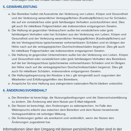
5. GEWÄHRLEISTUNG
Der Betreiber haftet mit Ausnahme der Verletzung von Leben, Körper und Gesundheit
und der Verletzung wesentlicher Vertragspflichten (Kardinalpflichten) nur für Schäden,
die auf ein vorsätzliches oder grob fahrlässiges Verhalten zurückzuführen sind. Dies
gilt auch für mittelbare Folgeschäden wie insbesondere entgangenen Gewinn.
Die Haftung ist gegenüber Verbrauchern außer bei vorsätzlichem oder grob
fahrlässigem Verhalten oder bei Schäden aus der Verletzung von Leben, Körper und
Gesundheit und der Verletzung wesentlicher Vertragspflichten (Kardinalpflichten) auf
die bei Vertragsschluss typischerweise vorhersehbaren Schäden und im übrigen der
Höhe nach auf die vertragstypischen Durchschnittsschäden begrenzt. Dies gilt auch
für mittelbare Folgeschäden wie insbesondere entgangenen Gewinn.
Die Haftung ist gegenüber Unternehmern außer bei der Verletzung von Leben, Körper
und Gesundheit oder vorsätzlichem oder grob fahrlässigem Verhalten des Betreibers
auf die bei Vertragsschluss typischerweise vorhersehbaren Schäden und im Übrigen
der Höhe nach auf die vertragstypischen Durchschnittsschäden begrenzt. Dies gilt
auch für mittelbare Schäden, insbesondere entgangenen Gewinn.
Die Haftungsbegrenzung der Absätze a bis c gilt sinngemäß auch zugunsten der
Mitarbeiter und Erfüllungsgehilfen des Betreibers.
Ansprüche für eine Haftung aus zwingendem nationalem Recht bleiben unberührt.
6. ÄNDERUNGSVORBEHALT
Der Betreiber ist berechtigt, die Nutzungsbedingungen und die Datenschutzerklärung
zu ändern. Die Änderung wird dem Nutzer per E-Mail mitgeteilt.
Der Nutzer ist berechtigt, den Änderungen zu widersprechen. Im Falle des
Widerspruchs erlischt das zwischen dem Betreiber und dem Nutzer bestehende
Vertragsverhältnis mit sofortiger Wirkung.
Die Änderungen gelten als anerkannt und verbindlich, wenn der Nutzer den
Änderungen zugestimmt hat.
Informationen über den Umgang mit deinen persönlichen Daten sind in der