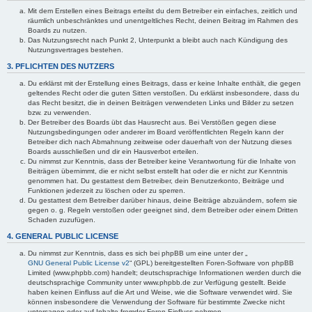
Mit dem Erstellen eines Beitrags erteilst du dem Betreiber ein einfaches, zeitlich und
räumlich unbeschränktes und unentgeltliches Recht, deinen Beitrag im Rahmen des
Boards zu nutzen.
Das Nutzungsrecht nach Punkt 2, Unterpunkt a bleibt auch nach Kündigung des
Nutzungsvertrages bestehen.
3. PFLICHTEN DES NUTZERS
Du erklärst mit der Erstellung eines Beitrags, dass er keine Inhalte enthält, die gegen
geltendes Recht oder die guten Sitten verstoßen. Du erklärst insbesondere, dass du
das Recht besitzt, die in deinen Beiträgen verwendeten Links und Bilder zu setzen
bzw. zu verwenden.
Der Betreiber des Boards übt das Hausrecht aus. Bei Verstößen gegen diese
Nutzungsbedingungen oder anderer im Board veröffentlichten Regeln kann der
Betreiber dich nach Abmahnung zeitweise oder dauerhaft von der Nutzung dieses
Boards ausschließen und dir ein Hausverbot erteilen.
Du nimmst zur Kenntnis, dass der Betreiber keine Verantwortung für die Inhalte von
Beiträgen übernimmt, die er nicht selbst erstellt hat oder die er nicht zur Kenntnis
genommen hat. Du gestattest dem Betreiber, dein Benutzerkonto, Beiträge und
Funktionen jederzeit zu löschen oder zu sperren.
Du gestattest dem Betreiber darüber hinaus, deine Beiträge abzuändern, sofern sie
gegen o. g. Regeln verstoßen oder geeignet sind, dem Betreiber oder einem Dritten
Schaden zuzufügen.
4. GENERAL PUBLIC LICENSE
Du nimmst zur Kenntnis, dass es sich bei phpBB um eine unter der „
GNU General Public License v2
“ (GPL) bereitgestellten Foren-Software von phpBB
Limited (www.phpbb.com) handelt; deutschsprachige Informationen werden durch die
deutschsprachige Community unter www.phpbb.de zur Verfügung gestellt. Beide
haben keinen Einfluss auf die Art und Weise, wie die Software verwendet wird. Sie
können insbesondere die Verwendung der Software für bestimmte Zwecke nicht
untersagen oder auf Inhalte fremder Foren Einfluss nehmen.