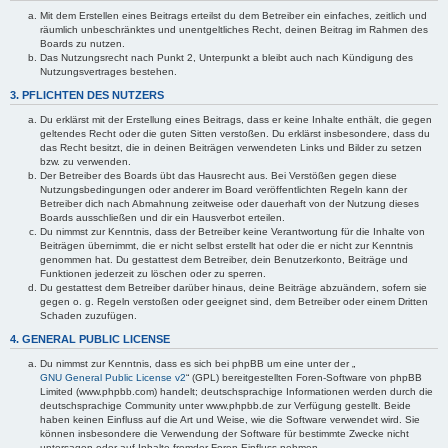
Mit dem Erstellen eines Beitrags erteilst du dem Betreiber ein einfaches, zeitlich und
räumlich unbeschränktes und unentgeltliches Recht, deinen Beitrag im Rahmen des
Boards zu nutzen.
Das Nutzungsrecht nach Punkt 2, Unterpunkt a bleibt auch nach Kündigung des
Nutzungsvertrages bestehen.
3. PFLICHTEN DES NUTZERS
Du erklärst mit der Erstellung eines Beitrags, dass er keine Inhalte enthält, die gegen
geltendes Recht oder die guten Sitten verstoßen. Du erklärst insbesondere, dass du
das Recht besitzt, die in deinen Beiträgen verwendeten Links und Bilder zu setzen
bzw. zu verwenden.
Der Betreiber des Boards übt das Hausrecht aus. Bei Verstößen gegen diese
Nutzungsbedingungen oder anderer im Board veröffentlichten Regeln kann der
Betreiber dich nach Abmahnung zeitweise oder dauerhaft von der Nutzung dieses
Boards ausschließen und dir ein Hausverbot erteilen.
Du nimmst zur Kenntnis, dass der Betreiber keine Verantwortung für die Inhalte von
Beiträgen übernimmt, die er nicht selbst erstellt hat oder die er nicht zur Kenntnis
genommen hat. Du gestattest dem Betreiber, dein Benutzerkonto, Beiträge und
Funktionen jederzeit zu löschen oder zu sperren.
Du gestattest dem Betreiber darüber hinaus, deine Beiträge abzuändern, sofern sie
gegen o. g. Regeln verstoßen oder geeignet sind, dem Betreiber oder einem Dritten
Schaden zuzufügen.
4. GENERAL PUBLIC LICENSE
Du nimmst zur Kenntnis, dass es sich bei phpBB um eine unter der „
GNU General Public License v2
“ (GPL) bereitgestellten Foren-Software von phpBB
Limited (www.phpbb.com) handelt; deutschsprachige Informationen werden durch die
deutschsprachige Community unter www.phpbb.de zur Verfügung gestellt. Beide
haben keinen Einfluss auf die Art und Weise, wie die Software verwendet wird. Sie
können insbesondere die Verwendung der Software für bestimmte Zwecke nicht
untersagen oder auf Inhalte fremder Foren Einfluss nehmen.