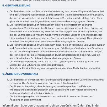
5. GEWÄHRLEISTUNG
Der Betreiber haftet mit Ausnahme der Verletzung von Leben, Körper und Gesundheit
und der Verletzung wesentlicher Vertragspflichten (Kardinalpflichten) nur für Schäden,
die auf ein vorsätzliches oder grob fahrlässiges Verhalten zurückzuführen sind. Dies
gilt auch für mittelbare Folgeschäden wie insbesondere entgangenen Gewinn.
Die Haftung ist gegenüber Verbrauchern außer bei vorsätzlichem oder grob
fahrlässigem Verhalten oder bei Schäden aus der Verletzung von Leben, Körper und
Gesundheit und der Verletzung wesentlicher Vertragspflichten (Kardinalpflichten) auf
die bei Vertragsschluss typischerweise vorhersehbaren Schäden und im übrigen der
Höhe nach auf die vertragstypischen Durchschnittsschäden begrenzt. Dies gilt auch
für mittelbare Folgeschäden wie insbesondere entgangenen Gewinn.
Die Haftung ist gegenüber Unternehmern außer bei der Verletzung von Leben, Körper
und Gesundheit oder vorsätzlichem oder grob fahrlässigem Verhalten des Betreibers
auf die bei Vertragsschluss typischerweise vorhersehbaren Schäden und im Übrigen
der Höhe nach auf die vertragstypischen Durchschnittsschäden begrenzt. Dies gilt
auch für mittelbare Schäden, insbesondere entgangenen Gewinn.
Die Haftungsbegrenzung der Absätze a bis c gilt sinngemäß auch zugunsten der
Mitarbeiter und Erfüllungsgehilfen des Betreibers.
Ansprüche für eine Haftung aus zwingendem nationalem Recht bleiben unberührt.
6. ÄNDERUNGSVORBEHALT
Der Betreiber ist berechtigt, die Nutzungsbedingungen und die Datenschutzerklärung
zu ändern. Die Änderung wird dem Nutzer per E-Mail mitgeteilt.
Der Nutzer ist berechtigt, den Änderungen zu widersprechen. Im Falle des
Widerspruchs erlischt das zwischen dem Betreiber und dem Nutzer bestehende
Vertragsverhältnis mit sofortiger Wirkung.
Die Änderungen gelten als anerkannt und verbindlich, wenn der Nutzer den
Änderungen zugestimmt hat.
Informationen über den Umgang mit deinen persönlichen Daten sind in der