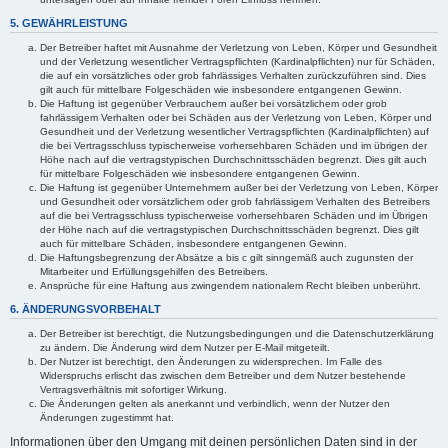
5. GEWÄHRLEISTUNG
Der Betreiber haftet mit Ausnahme der Verletzung von Leben, Körper und Gesundheit
und der Verletzung wesentlicher Vertragspflichten (Kardinalpflichten) nur für Schäden,
die auf ein vorsätzliches oder grob fahrlässiges Verhalten zurückzuführen sind. Dies
gilt auch für mittelbare Folgeschäden wie insbesondere entgangenen Gewinn.
Die Haftung ist gegenüber Verbrauchern außer bei vorsätzlichem oder grob
fahrlässigem Verhalten oder bei Schäden aus der Verletzung von Leben, Körper und
Gesundheit und der Verletzung wesentlicher Vertragspflichten (Kardinalpflichten) auf
die bei Vertragsschluss typischerweise vorhersehbaren Schäden und im übrigen der
Höhe nach auf die vertragstypischen Durchschnittsschäden begrenzt. Dies gilt auch
für mittelbare Folgeschäden wie insbesondere entgangenen Gewinn.
Die Haftung ist gegenüber Unternehmern außer bei der Verletzung von Leben, Körper
und Gesundheit oder vorsätzlichem oder grob fahrlässigem Verhalten des Betreibers
auf die bei Vertragsschluss typischerweise vorhersehbaren Schäden und im Übrigen
der Höhe nach auf die vertragstypischen Durchschnittsschäden begrenzt. Dies gilt
auch für mittelbare Schäden, insbesondere entgangenen Gewinn.
Die Haftungsbegrenzung der Absätze a bis c gilt sinngemäß auch zugunsten der
Mitarbeiter und Erfüllungsgehilfen des Betreibers.
Ansprüche für eine Haftung aus zwingendem nationalem Recht bleiben unberührt.
6. ÄNDERUNGSVORBEHALT
Der Betreiber ist berechtigt, die Nutzungsbedingungen und die Datenschutzerklärung
zu ändern. Die Änderung wird dem Nutzer per E-Mail mitgeteilt.
Der Nutzer ist berechtigt, den Änderungen zu widersprechen. Im Falle des
Widerspruchs erlischt das zwischen dem Betreiber und dem Nutzer bestehende
Vertragsverhältnis mit sofortiger Wirkung.
Die Änderungen gelten als anerkannt und verbindlich, wenn der Nutzer den
Änderungen zugestimmt hat.
Informationen über den Umgang mit deinen persönlichen Daten sind in der