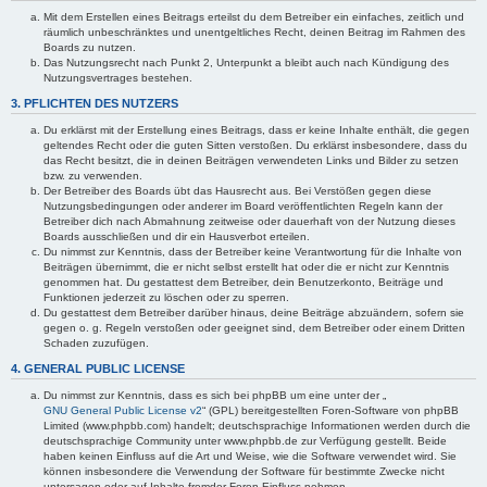
Mit dem Erstellen eines Beitrags erteilst du dem Betreiber ein einfaches, zeitlich und
räumlich unbeschränktes und unentgeltliches Recht, deinen Beitrag im Rahmen des
Boards zu nutzen.
Das Nutzungsrecht nach Punkt 2, Unterpunkt a bleibt auch nach Kündigung des
Nutzungsvertrages bestehen.
3. PFLICHTEN DES NUTZERS
Du erklärst mit der Erstellung eines Beitrags, dass er keine Inhalte enthält, die gegen
geltendes Recht oder die guten Sitten verstoßen. Du erklärst insbesondere, dass du
das Recht besitzt, die in deinen Beiträgen verwendeten Links und Bilder zu setzen
bzw. zu verwenden.
Der Betreiber des Boards übt das Hausrecht aus. Bei Verstößen gegen diese
Nutzungsbedingungen oder anderer im Board veröffentlichten Regeln kann der
Betreiber dich nach Abmahnung zeitweise oder dauerhaft von der Nutzung dieses
Boards ausschließen und dir ein Hausverbot erteilen.
Du nimmst zur Kenntnis, dass der Betreiber keine Verantwortung für die Inhalte von
Beiträgen übernimmt, die er nicht selbst erstellt hat oder die er nicht zur Kenntnis
genommen hat. Du gestattest dem Betreiber, dein Benutzerkonto, Beiträge und
Funktionen jederzeit zu löschen oder zu sperren.
Du gestattest dem Betreiber darüber hinaus, deine Beiträge abzuändern, sofern sie
gegen o. g. Regeln verstoßen oder geeignet sind, dem Betreiber oder einem Dritten
Schaden zuzufügen.
4. GENERAL PUBLIC LICENSE
Du nimmst zur Kenntnis, dass es sich bei phpBB um eine unter der „
GNU General Public License v2
“ (GPL) bereitgestellten Foren-Software von phpBB
Limited (www.phpbb.com) handelt; deutschsprachige Informationen werden durch die
deutschsprachige Community unter www.phpbb.de zur Verfügung gestellt. Beide
haben keinen Einfluss auf die Art und Weise, wie die Software verwendet wird. Sie
können insbesondere die Verwendung der Software für bestimmte Zwecke nicht
untersagen oder auf Inhalte fremder Foren Einfluss nehmen.