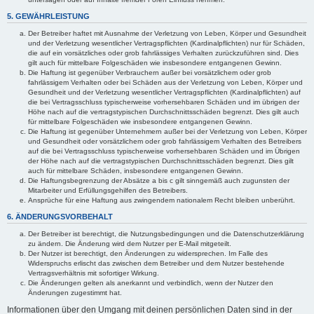
5. GEWÄHRLEISTUNG
Der Betreiber haftet mit Ausnahme der Verletzung von Leben, Körper und Gesundheit
und der Verletzung wesentlicher Vertragspflichten (Kardinalpflichten) nur für Schäden,
die auf ein vorsätzliches oder grob fahrlässiges Verhalten zurückzuführen sind. Dies
gilt auch für mittelbare Folgeschäden wie insbesondere entgangenen Gewinn.
Die Haftung ist gegenüber Verbrauchern außer bei vorsätzlichem oder grob
fahrlässigem Verhalten oder bei Schäden aus der Verletzung von Leben, Körper und
Gesundheit und der Verletzung wesentlicher Vertragspflichten (Kardinalpflichten) auf
die bei Vertragsschluss typischerweise vorhersehbaren Schäden und im übrigen der
Höhe nach auf die vertragstypischen Durchschnittsschäden begrenzt. Dies gilt auch
für mittelbare Folgeschäden wie insbesondere entgangenen Gewinn.
Die Haftung ist gegenüber Unternehmern außer bei der Verletzung von Leben, Körper
und Gesundheit oder vorsätzlichem oder grob fahrlässigem Verhalten des Betreibers
auf die bei Vertragsschluss typischerweise vorhersehbaren Schäden und im Übrigen
der Höhe nach auf die vertragstypischen Durchschnittsschäden begrenzt. Dies gilt
auch für mittelbare Schäden, insbesondere entgangenen Gewinn.
Die Haftungsbegrenzung der Absätze a bis c gilt sinngemäß auch zugunsten der
Mitarbeiter und Erfüllungsgehilfen des Betreibers.
Ansprüche für eine Haftung aus zwingendem nationalem Recht bleiben unberührt.
6. ÄNDERUNGSVORBEHALT
Der Betreiber ist berechtigt, die Nutzungsbedingungen und die Datenschutzerklärung
zu ändern. Die Änderung wird dem Nutzer per E-Mail mitgeteilt.
Der Nutzer ist berechtigt, den Änderungen zu widersprechen. Im Falle des
Widerspruchs erlischt das zwischen dem Betreiber und dem Nutzer bestehende
Vertragsverhältnis mit sofortiger Wirkung.
Die Änderungen gelten als anerkannt und verbindlich, wenn der Nutzer den
Änderungen zugestimmt hat.
Informationen über den Umgang mit deinen persönlichen Daten sind in der