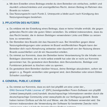
Mit dem Erstellen eines Beitrags erteilst du dem Betreiber ein einfaches, zeitlich und
räumlich unbeschränktes und unentgeltliches Recht, deinen Beitrag im Rahmen des
Boards zu nutzen.
Das Nutzungsrecht nach Punkt 2, Unterpunkt a bleibt auch nach Kündigung des
Nutzungsvertrages bestehen.
3. PFLICHTEN DES NUTZERS
Du erklärst mit der Erstellung eines Beitrags, dass er keine Inhalte enthält, die gegen
geltendes Recht oder die guten Sitten verstoßen. Du erklärst insbesondere, dass du
das Recht besitzt, die in deinen Beiträgen verwendeten Links und Bilder zu setzen
bzw. zu verwenden.
Der Betreiber des Boards übt das Hausrecht aus. Bei Verstößen gegen diese
Nutzungsbedingungen oder anderer im Board veröffentlichten Regeln kann der
Betreiber dich nach Abmahnung zeitweise oder dauerhaft von der Nutzung dieses
Boards ausschließen und dir ein Hausverbot erteilen.
Du nimmst zur Kenntnis, dass der Betreiber keine Verantwortung für die Inhalte von
Beiträgen übernimmt, die er nicht selbst erstellt hat oder die er nicht zur Kenntnis
genommen hat. Du gestattest dem Betreiber, dein Benutzerkonto, Beiträge und
Funktionen jederzeit zu löschen oder zu sperren.
Du gestattest dem Betreiber darüber hinaus, deine Beiträge abzuändern, sofern sie
gegen o. g. Regeln verstoßen oder geeignet sind, dem Betreiber oder einem Dritten
Schaden zuzufügen.
4. GENERAL PUBLIC LICENSE
Du nimmst zur Kenntnis, dass es sich bei phpBB um eine unter der „
GNU General Public License v2
“ (GPL) bereitgestellten Foren-Software von phpBB
Limited (www.phpbb.com) handelt; deutschsprachige Informationen werden durch die
deutschsprachige Community unter www.phpbb.de zur Verfügung gestellt. Beide
haben keinen Einfluss auf die Art und Weise, wie die Software verwendet wird. Sie
können insbesondere die Verwendung der Software für bestimmte Zwecke nicht
untersagen oder auf Inhalte fremder Foren Einfluss nehmen.