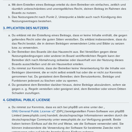
Mit dem Erstellen eines Beitrags erteilst du dem Betreiber ein einfaches, zeitlich und
räumlich unbeschränktes und unentgeltliches Recht, deinen Beitrag im Rahmen des
Boards zu nutzen.
Das Nutzungsrecht nach Punkt 2, Unterpunkt a bleibt auch nach Kündigung des
Nutzungsvertrages bestehen.
3. PFLICHTEN DES NUTZERS
Du erklärst mit der Erstellung eines Beitrags, dass er keine Inhalte enthält, die gegen
geltendes Recht oder die guten Sitten verstoßen. Du erklärst insbesondere, dass du
das Recht besitzt, die in deinen Beiträgen verwendeten Links und Bilder zu setzen
bzw. zu verwenden.
Der Betreiber des Boards übt das Hausrecht aus. Bei Verstößen gegen diese
Nutzungsbedingungen oder anderer im Board veröffentlichten Regeln kann der
Betreiber dich nach Abmahnung zeitweise oder dauerhaft von der Nutzung dieses
Boards ausschließen und dir ein Hausverbot erteilen.
Du nimmst zur Kenntnis, dass der Betreiber keine Verantwortung für die Inhalte von
Beiträgen übernimmt, die er nicht selbst erstellt hat oder die er nicht zur Kenntnis
genommen hat. Du gestattest dem Betreiber, dein Benutzerkonto, Beiträge und
Funktionen jederzeit zu löschen oder zu sperren.
Du gestattest dem Betreiber darüber hinaus, deine Beiträge abzuändern, sofern sie
gegen o. g. Regeln verstoßen oder geeignet sind, dem Betreiber oder einem Dritten
Schaden zuzufügen.
4. GENERAL PUBLIC LICENSE
Du nimmst zur Kenntnis, dass es sich bei phpBB um eine unter der „
GNU General Public License v2
“ (GPL) bereitgestellten Foren-Software von phpBB
Limited (www.phpbb.com) handelt; deutschsprachige Informationen werden durch die
deutschsprachige Community unter www.phpbb.de zur Verfügung gestellt. Beide
haben keinen Einfluss auf die Art und Weise, wie die Software verwendet wird. Sie
können insbesondere die Verwendung der Software für bestimmte Zwecke nicht
untersagen oder auf Inhalte fremder Foren Einfluss nehmen.