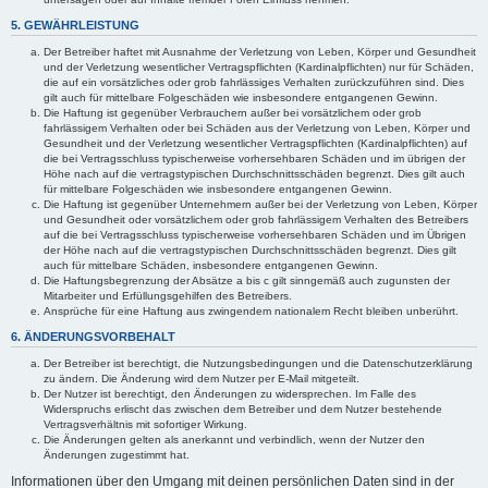
5. GEWÄHRLEISTUNG
Der Betreiber haftet mit Ausnahme der Verletzung von Leben, Körper und Gesundheit
und der Verletzung wesentlicher Vertragspflichten (Kardinalpflichten) nur für Schäden,
die auf ein vorsätzliches oder grob fahrlässiges Verhalten zurückzuführen sind. Dies
gilt auch für mittelbare Folgeschäden wie insbesondere entgangenen Gewinn.
Die Haftung ist gegenüber Verbrauchern außer bei vorsätzlichem oder grob
fahrlässigem Verhalten oder bei Schäden aus der Verletzung von Leben, Körper und
Gesundheit und der Verletzung wesentlicher Vertragspflichten (Kardinalpflichten) auf
die bei Vertragsschluss typischerweise vorhersehbaren Schäden und im übrigen der
Höhe nach auf die vertragstypischen Durchschnittsschäden begrenzt. Dies gilt auch
für mittelbare Folgeschäden wie insbesondere entgangenen Gewinn.
Die Haftung ist gegenüber Unternehmern außer bei der Verletzung von Leben, Körper
und Gesundheit oder vorsätzlichem oder grob fahrlässigem Verhalten des Betreibers
auf die bei Vertragsschluss typischerweise vorhersehbaren Schäden und im Übrigen
der Höhe nach auf die vertragstypischen Durchschnittsschäden begrenzt. Dies gilt
auch für mittelbare Schäden, insbesondere entgangenen Gewinn.
Die Haftungsbegrenzung der Absätze a bis c gilt sinngemäß auch zugunsten der
Mitarbeiter und Erfüllungsgehilfen des Betreibers.
Ansprüche für eine Haftung aus zwingendem nationalem Recht bleiben unberührt.
6. ÄNDERUNGSVORBEHALT
Der Betreiber ist berechtigt, die Nutzungsbedingungen und die Datenschutzerklärung
zu ändern. Die Änderung wird dem Nutzer per E-Mail mitgeteilt.
Der Nutzer ist berechtigt, den Änderungen zu widersprechen. Im Falle des
Widerspruchs erlischt das zwischen dem Betreiber und dem Nutzer bestehende
Vertragsverhältnis mit sofortiger Wirkung.
Die Änderungen gelten als anerkannt und verbindlich, wenn der Nutzer den
Änderungen zugestimmt hat.
Informationen über den Umgang mit deinen persönlichen Daten sind in der