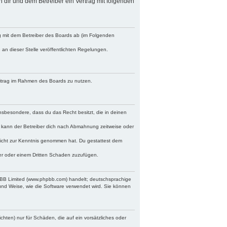
n dir und dem Betreiber ein Vertrag mit folgenden
ag mit dem Betreiber des Boards ab (im Folgenden
 an dieser Stelle veröffentlichten Regelungen.
Beitrag im Rahmen des Boards zu nutzen.
 insbesondere, dass du das Recht besitzt, die in deinen
 kann der Betreiber dich nach Abmahnung zeitweise oder
r nicht zur Kenntnis genommen hat. Du gestattest dem
ber oder einem Dritten Schaden zuzufügen.
hpBB Limited (www.phpbb.com) handelt; deutschsprachige
und Weise, wie die Software verwendet wird. Sie können
chten) nur für Schäden, die auf ein vorsätzliches oder