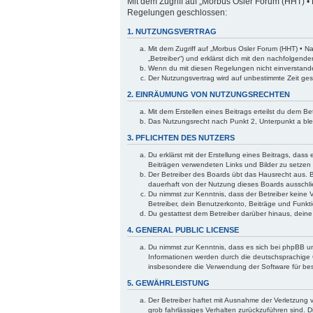
Mit dem Zugriff auf „Morbus Osler Forum (HHT) • 
Regelungen geschlossen:
1. NUTZUNGSVERTRAG
Mit dem Zugriff auf „Morbus Osler Forum (HHT) • N
„Betreiber“) und erklärst dich mit den nachfolgen
Wenn du mit diesen Regelungen nicht einverstanden 
Der Nutzungsvertrag wird auf unbestimmte Zeit ges
2. EINRÄUMUNG VON NUTZUNGSRECHTEN
Mit dem Erstellen eines Beitrags erteilst du dem B
Das Nutzungsrecht nach Punkt 2, Unterpunkt a bl
3. PFLICHTEN DES NUTZERS
Du erklärst mit der Erstellung eines Beitrags, dass
Beiträgen verwendeten Links und Bilder zu setzen
Der Betreiber des Boards übt das Hausrecht aus. 
dauerhaft von der Nutzung dieses Boards ausschlie
Du nimmst zur Kenntnis, dass der Betreiber keine V
Betreiber, dein Benutzerkonto, Beiträge und Funkti
Du gestattest dem Betreiber darüber hinaus, dein
4. GENERAL PUBLIC LICENSE
Du nimmst zur Kenntnis, dass es sich bei phpBB um
Informationen werden durch die deutschsprachige 
insbesondere die Verwendung der Software für bes
5. GEWÄHRLEISTUNG
Der Betreiber haftet mit Ausnahme der Verletzung v
grob fahrlässiges Verhalten zurückzuführen sind. 