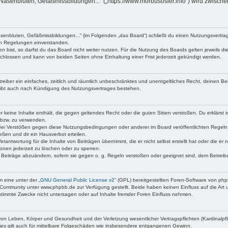
Nasenbluten, Gefäßmissbildungen...“ („https://www.morbusosler.info“) wird zwische
asenbluten, Gefäßmissbildungen...“ (im Folgenden „das Board“) schließt du einen Nutzungsvertr
den Regelungen einverstanden.
bist, so darfst du das Board nicht weiter nutzen. Für die Nutzung des Boards gelten jeweils die
chlossen und kann von beiden Seiten ohne Einhaltung einer Frist jederzeit gekündigt werden.
etreiber ein einfaches, zeitlich und räumlich unbeschränktes und unentgeltliches Recht, deinen 
eibt auch nach Kündigung des Nutzungsvertrages bestehen.
 er keine Inhalte enthält, die gegen geltendes Recht oder die guten Sitten verstoßen. Du erklärst
 bzw. zu verwenden.
Bei Verstößen gegen diese Nutzungsbedingungen oder anderer im Board veröffentlichten Regeln
ßen und dir ein Hausverbot erteilen.
erantwortung für die Inhalte von Beiträgen übernimmt, die er nicht selbst erstellt hat oder die e
onen jederzeit zu löschen oder zu sperren.
e Beiträge abzuändern, sofern sie gegen o. g. Regeln verstoßen oder geeignet sind, dem Betrei
 eine unter der „
GNU General Public License v2
“ (GPL) bereitgestellten Foren-Software von p
Community unter www.phpbb.de zur Verfügung gestellt. Beide haben keinen Einfluss auf die Art 
timmte Zwecke nicht untersagen oder auf Inhalte fremder Foren Einfluss nehmen.
on Leben, Körper und Gesundheit und der Verletzung wesentlicher Vertragspflichten (Kardinalpfli
Dies gilt auch für mittelbare Folgeschäden wie insbesondere entgangenen Gewinn.