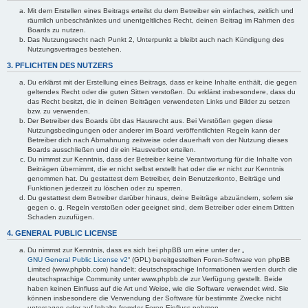
Mit dem Erstellen eines Beitrags erteilst du dem Betreiber ein einfaches, zeitlich und
räumlich unbeschränktes und unentgeltliches Recht, deinen Beitrag im Rahmen des
Boards zu nutzen.
Das Nutzungsrecht nach Punkt 2, Unterpunkt a bleibt auch nach Kündigung des
Nutzungsvertrages bestehen.
3. PFLICHTEN DES NUTZERS
Du erklärst mit der Erstellung eines Beitrags, dass er keine Inhalte enthält, die gegen
geltendes Recht oder die guten Sitten verstoßen. Du erklärst insbesondere, dass du
das Recht besitzt, die in deinen Beiträgen verwendeten Links und Bilder zu setzen
bzw. zu verwenden.
Der Betreiber des Boards übt das Hausrecht aus. Bei Verstößen gegen diese
Nutzungsbedingungen oder anderer im Board veröffentlichten Regeln kann der
Betreiber dich nach Abmahnung zeitweise oder dauerhaft von der Nutzung dieses
Boards ausschließen und dir ein Hausverbot erteilen.
Du nimmst zur Kenntnis, dass der Betreiber keine Verantwortung für die Inhalte von
Beiträgen übernimmt, die er nicht selbst erstellt hat oder die er nicht zur Kenntnis
genommen hat. Du gestattest dem Betreiber, dein Benutzerkonto, Beiträge und
Funktionen jederzeit zu löschen oder zu sperren.
Du gestattest dem Betreiber darüber hinaus, deine Beiträge abzuändern, sofern sie
gegen o. g. Regeln verstoßen oder geeignet sind, dem Betreiber oder einem Dritten
Schaden zuzufügen.
4. GENERAL PUBLIC LICENSE
Du nimmst zur Kenntnis, dass es sich bei phpBB um eine unter der „
GNU General Public License v2
“ (GPL) bereitgestellten Foren-Software von phpBB
Limited (www.phpbb.com) handelt; deutschsprachige Informationen werden durch die
deutschsprachige Community unter www.phpbb.de zur Verfügung gestellt. Beide
haben keinen Einfluss auf die Art und Weise, wie die Software verwendet wird. Sie
können insbesondere die Verwendung der Software für bestimmte Zwecke nicht
untersagen oder auf Inhalte fremder Foren Einfluss nehmen.