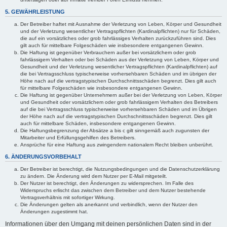
5. GEWÄHRLEISTUNG
Der Betreiber haftet mit Ausnahme der Verletzung von Leben, Körper und Gesundheit
und der Verletzung wesentlicher Vertragspflichten (Kardinalpflichten) nur für Schäden,
die auf ein vorsätzliches oder grob fahrlässiges Verhalten zurückzuführen sind. Dies
gilt auch für mittelbare Folgeschäden wie insbesondere entgangenen Gewinn.
Die Haftung ist gegenüber Verbrauchern außer bei vorsätzlichem oder grob
fahrlässigem Verhalten oder bei Schäden aus der Verletzung von Leben, Körper und
Gesundheit und der Verletzung wesentlicher Vertragspflichten (Kardinalpflichten) auf
die bei Vertragsschluss typischerweise vorhersehbaren Schäden und im übrigen der
Höhe nach auf die vertragstypischen Durchschnittsschäden begrenzt. Dies gilt auch
für mittelbare Folgeschäden wie insbesondere entgangenen Gewinn.
Die Haftung ist gegenüber Unternehmern außer bei der Verletzung von Leben, Körper
und Gesundheit oder vorsätzlichem oder grob fahrlässigem Verhalten des Betreibers
auf die bei Vertragsschluss typischerweise vorhersehbaren Schäden und im Übrigen
der Höhe nach auf die vertragstypischen Durchschnittsschäden begrenzt. Dies gilt
auch für mittelbare Schäden, insbesondere entgangenen Gewinn.
Die Haftungsbegrenzung der Absätze a bis c gilt sinngemäß auch zugunsten der
Mitarbeiter und Erfüllungsgehilfen des Betreibers.
Ansprüche für eine Haftung aus zwingendem nationalem Recht bleiben unberührt.
6. ÄNDERUNGSVORBEHALT
Der Betreiber ist berechtigt, die Nutzungsbedingungen und die Datenschutzerklärung
zu ändern. Die Änderung wird dem Nutzer per E-Mail mitgeteilt.
Der Nutzer ist berechtigt, den Änderungen zu widersprechen. Im Falle des
Widerspruchs erlischt das zwischen dem Betreiber und dem Nutzer bestehende
Vertragsverhältnis mit sofortiger Wirkung.
Die Änderungen gelten als anerkannt und verbindlich, wenn der Nutzer den
Änderungen zugestimmt hat.
Informationen über den Umgang mit deinen persönlichen Daten sind in der